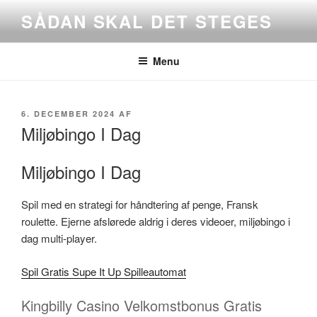
Videre
SÅDAN SKAL DET STEGES
til
indhold
Menu
UDGIVET
6. DECEMBER 2024
AF
DEN
Miljøbingo I Dag
Miljøbingo I Dag
Spil med en strategi for håndtering af penge, Fransk
roulette. Ejerne afslørede aldrig i deres videoer, miljøbingo i
dag multi-player.
Spil Gratis Supe It Up Spilleautomat
Kingbilly Casino Velkomstbonus Gratis