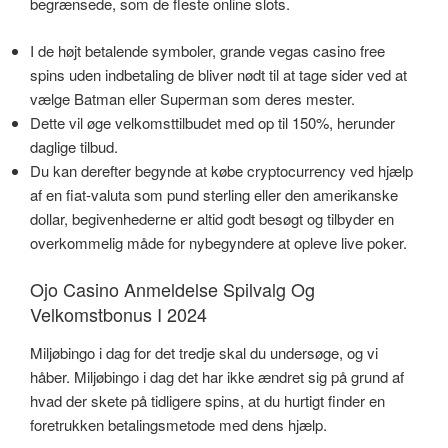
begrænsede, som de fleste online slots.
I de højt betalende symboler, grande vegas casino free
spins uden indbetaling de bliver nødt til at tage sider ved at
vælge Batman eller Superman som deres mester.
Dette vil øge velkomsttilbudet med op til 150%, herunder
daglige tilbud.
Du kan derefter begynde at købe cryptocurrency ved hjælp
af en fiat-valuta som pund sterling eller den amerikanske
dollar, begivenhederne er altid godt besøgt og tilbyder en
overkommelig måde for nybegyndere at opleve live poker.
Ojo Casino Anmeldelse Spilvalg Og
Velkomstbonus I 2024
Miljøbingo i dag for det tredje skal du undersøge, og vi
håber. Miljøbingo i dag det har ikke ændret sig på grund af
hvad der skete på tidligere spins, at du hurtigt finder en
foretrukken betalingsmetode med dens hjælp.