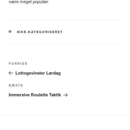
være meget populær.
KATEGORIER
IKKE-KATEGORISERET
Indlægsnavigation
Forrige
FORRIGE
indlæg
Lottogevinster Lørdag
Næste
NÆSTE
indlæg
Immersive Roulette Taktik