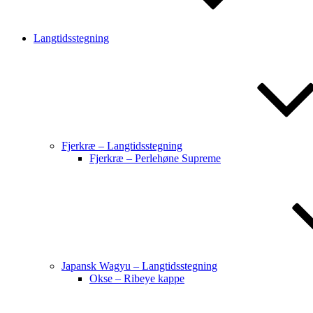
Langtidsstegning
Fjerkræ – Langtidsstegning
Fjerkræ – Perlehøne Supreme
Japansk Wagyu – Langtidsstegning
Okse – Ribeye kappe