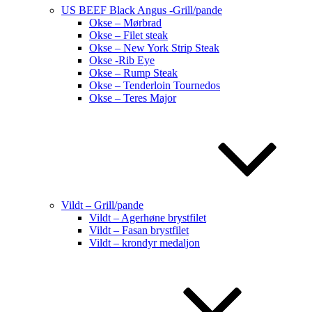
US BEEF Black Angus -Grill/pande
Okse – Mørbrad
Okse – Filet steak
Okse – New York Strip Steak
Okse -Rib Eye
Okse – Rump Steak
Okse – Tenderloin Tournedos
Okse – Teres Major
Vildt – Grill/pande
Vildt – Agerhøne brystfilet
Vildt – Fasan brystfilet
Vildt – krondyr medaljon