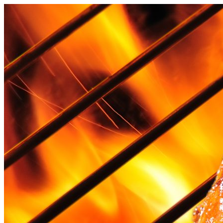
Videre
til
indhold