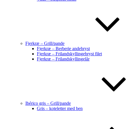
Fjerkræ – Grill/pande
Fjerkræ – Berberie andebryst
Fjerkræ – Frilandskyllingebryst filet
Fjerkræ – Frilandskyllingelår
Ibérico gris – Grill/pande
Gris – koteletter med ben