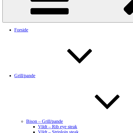
Forside
Grill/pande
Bison – Grill/pande
Vildt – Rib eye steak
Vildt – Striploin steak