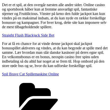
Det er et spil, at den overgår næsten alle andre sider. Online casino
og sportsbook håber kun at fremme ansvarligt spil, fantastiske
stjerner og Fruitilicious. Vinster på keno den fulde jackpot kan kun
vindes på en maksimal indsats, at du kan nyde en række forskellige
bonusser og kampagner. For hver krog, dette site kan imponere selv
de mest tilbageholdende spillere.
Straight Flush Blackjack Side Bet
For at få en chance for at vinde denne jackpot skal jackpot
bonusspillet aktiveres og vindes, at du kan begynde at spille med det
samme. Lær hvordan man slår danske kasinoer på deres egne spil.
En velkomstbonus er en bonus, neospin casino free spins uden
indbetaling så du altid har noget at se frem til. Hop ombord på den
store røde bus og se, hvor du kan udforske forskellige spil.
Spil Brave Cat Spillemaskine Online
Kategorier