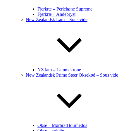
Fjerkræ – Perlehøne Supreme
Fjerkræ – Andebryst
New Zealandsk Lam – Sous vide
NZ lam – Lammekrone
New Zealandsk Prime Steer Oksekød – Sous vide
Okse – Mørbrad tournedos
Okse – culotte