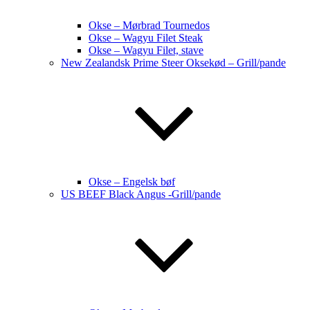
Okse – Mørbrad Tournedos
Okse – Wagyu Filet Steak
Okse – Wagyu Filet, stave
New Zealandsk Prime Steer Oksekød – Grill/pande
Okse – Engelsk bøf
US BEEF Black Angus -Grill/pande