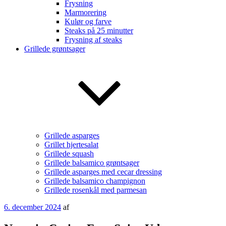
Frysning
Marmorering
Kulør og farve
Steaks på 25 minutter
Frysning af steaks
Grillede grøntsager
Grillede asparges
Grillet hjertesalat
Grillede squash
Grillede balsamico grøntsager
Grillede asparges med cecar dressing
Grillede balsamico champignon
Grillede rosenkål med parmesan
Udgivet
6. december 2024
af
den