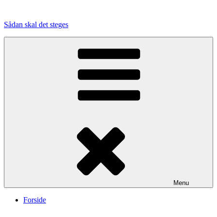
Videre
til
Sådan skal det steges
indhold
Menu
Forside