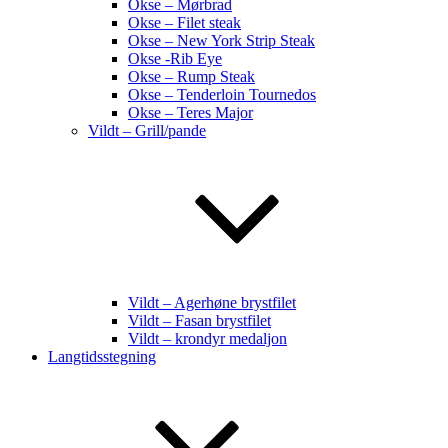
Okse – Mørbrad
Okse – Filet steak
Okse – New York Strip Steak
Okse -Rib Eye
Okse – Rump Steak
Okse – Tenderloin Tournedos
Okse – Teres Major
Vildt – Grill/pande
Vildt – Agerhøne brystfilet
Vildt – Fasan brystfilet
Vildt – krondyr medaljon
Langtidsstegning