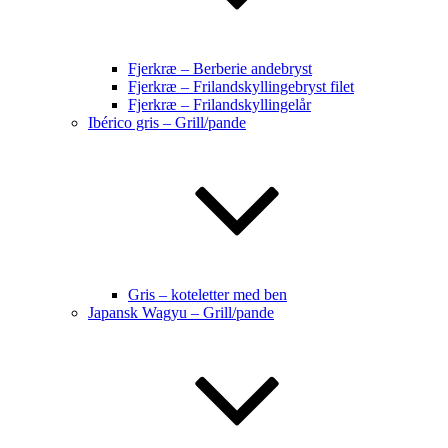
Fjerkræ – Berberie andebryst
Fjerkræ – Frilandskyllingebryst filet
Fjerkræ – Frilandskyllingelår
Ibérico gris – Grill/pande
Gris – koteletter med ben
Japansk Wagyu – Grill/pande