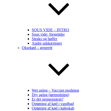
SOUS VIDE – INTRO
Sous vide: Stegetider
Steaks og bøffer
Andre udskæringer
Oksekød – generelt
Wet aging – Vaccum modning
Dry aging (tørmodning)
Er det gennemstegt?
Optøning af kød i vandbad
Optøning af kød i køleskab