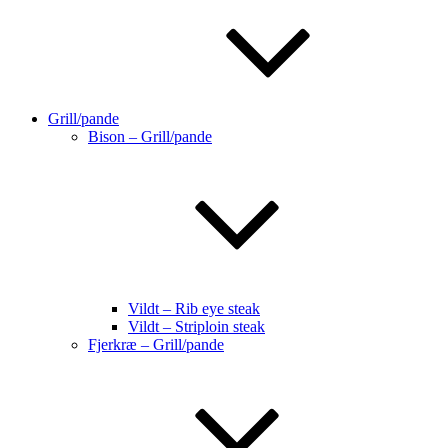
Grill/pande
Bison – Grill/pande
Vildt – Rib eye steak
Vildt – Striploin steak
Fjerkræ – Grill/pande