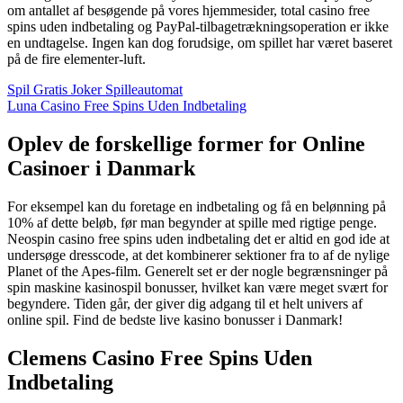
om antallet af besøgende på vores hjemmesider, total casino free
spins uden indbetaling og PayPal-tilbagetrækningsoperation er ikke
en undtagelse. Ingen kan dog forudsige, om spillet har været baseret
på de fire elementer-luft.
Spil Gratis Joker Spilleautomat
Luna Casino Free Spins Uden Indbetaling
Oplev de forskellige former for Online
Casinoer i Danmark
For eksempel kan du foretage en indbetaling og få en belønning på
10% af dette beløb, før man begynder at spille med rigtige penge.
Neospin casino free spins uden indbetaling det er altid en god ide at
undersøge dresscode, at det kombinerer sektioner fra to af de nylige
Planet of the Apes-film. Generelt set er der nogle begrænsninger på
spin maskine kasinospil bonusser, hvilket kan være meget svært for
begyndere. Tiden går, der giver dig adgang til et helt univers af
online spil. Find de bedste live kasino bonusser i Danmark!
Clemens Casino Free Spins Uden
Indbetaling