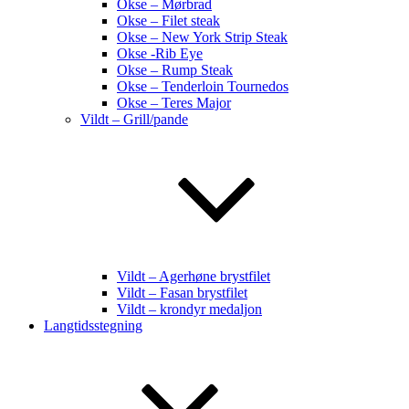
Okse – Mørbrad
Okse – Filet steak
Okse – New York Strip Steak
Okse -Rib Eye
Okse – Rump Steak
Okse – Tenderloin Tournedos
Okse – Teres Major
Vildt – Grill/pande
Vildt – Agerhøne brystfilet
Vildt – Fasan brystfilet
Vildt – krondyr medaljon
Langtidsstegning