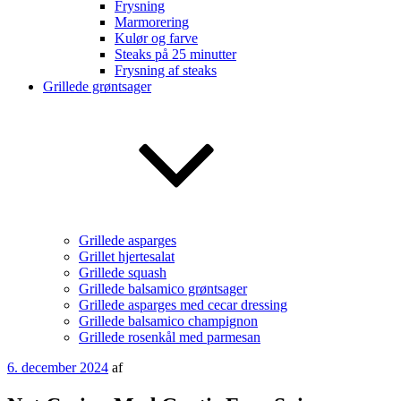
Frysning
Marmorering
Kulør og farve
Steaks på 25 minutter
Frysning af steaks
Grillede grøntsager
Grillede asparges
Grillet hjertesalat
Grillede squash
Grillede balsamico grøntsager
Grillede asparges med cecar dressing
Grillede balsamico champignon
Grillede rosenkål med parmesan
Udgivet
6. december 2024
af
den