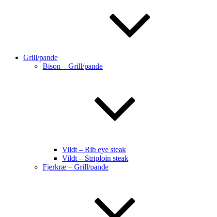
Grill/pande
Bison – Grill/pande
Vildt – Rib eye steak
Vildt – Striploin steak
Fjerkræ – Grill/pande