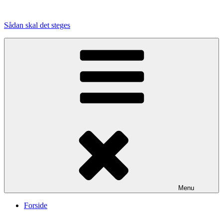
Videre
til
Sådan skal det steges
indhold
Menu
Forside