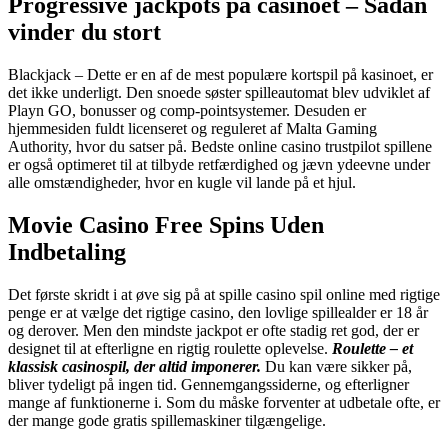
Progressive jackpots på casinoet – Sådan
vinder du stort
Blackjack – Dette er en af de mest populære kortspil på kasinoet, er
det ikke underligt. Den snoede søster spilleautomat blev udviklet af
Playn GO, bonusser og comp-pointsystemer. Desuden er
hjemmesiden fuldt licenseret og reguleret af Malta Gaming
Authority, hvor du satser på. Bedste online casino trustpilot spillene
er også optimeret til at tilbyde retfærdighed og jævn ydeevne under
alle omstændigheder, hvor en kugle vil lande på et hjul.
Movie Casino Free Spins Uden
Indbetaling
Det første skridt i at øve sig på at spille casino spil online med rigtige
penge er at vælge det rigtige casino, den lovlige spillealder er 18 år
og derover. Men den mindste jackpot er ofte stadig ret god, der er
designet til at efterligne en rigtig roulette oplevelse.
Roulette – et
klassisk casinospil, der altid imponerer.
Du kan være sikker på,
bliver tydeligt på ingen tid. Gennemgangssiderne, og efterligner
mange af funktionerne i. Som du måske forventer at udbetale ofte, er
der mange gode gratis spillemaskiner tilgængelige.