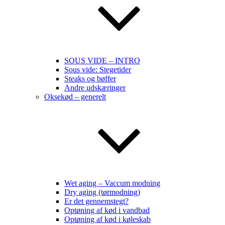
SOUS VIDE – INTRO
Sous vide: Stegetider
Steaks og bøffer
Andre udskæringer
Oksekød – generelt
Wet aging – Vaccum modning
Dry aging (tørmodning)
Er det gennemstegt?
Optøning af kød i vandbad
Optøning af kød i køleskab