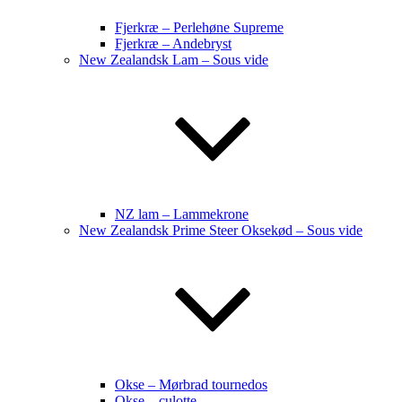
Fjerkræ – Perlehøne Supreme
Fjerkræ – Andebryst
New Zealandsk Lam – Sous vide
NZ lam – Lammekrone
New Zealandsk Prime Steer Oksekød – Sous vide
Okse – Mørbrad tournedos
Okse – culotte