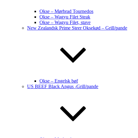
Okse – Mørbrad Tournedos
Okse – Wagyu Filet Steak
Okse – Wagyu Filet, stave
New Zealandsk Prime Steer Oksekød – Grill/pande
Okse – Engelsk bøf
US BEEF Black Angus -Grill/pande