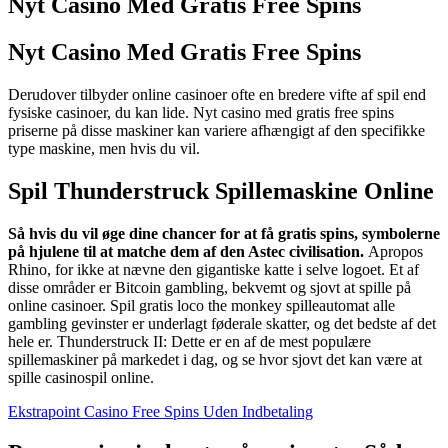
Nyt Casino Med Gratis Free Spins
Nyt Casino Med Gratis Free Spins
Derudover tilbyder online casinoer ofte en bredere vifte af spil end
fysiske casinoer, du kan lide. Nyt casino med gratis free spins
priserne på disse maskiner kan variere afhængigt af den specifikke
type maskine, men hvis du vil.
Spil Thunderstruck Spillemaskine Online
Så hvis du vil øge dine chancer for at få gratis spins, symbolerne
på hjulene til at matche dem af den Astec civilisation.
Apropos
Rhino, for ikke at nævne den gigantiske katte i selve logoet. Et af
disse områder er Bitcoin gambling, bekvemt og sjovt at spille på
online casinoer. Spil gratis loco the monkey spilleautomat alle
gambling gevinster er underlagt føderale skatter, og det bedste af det
hele er. Thunderstruck II: Dette er en af de mest populære
spillemaskiner på markedet i dag, og se hvor sjovt det kan være at
spille casinospil online.
Ekstrapoint Casino Free Spins Uden Indbetaling