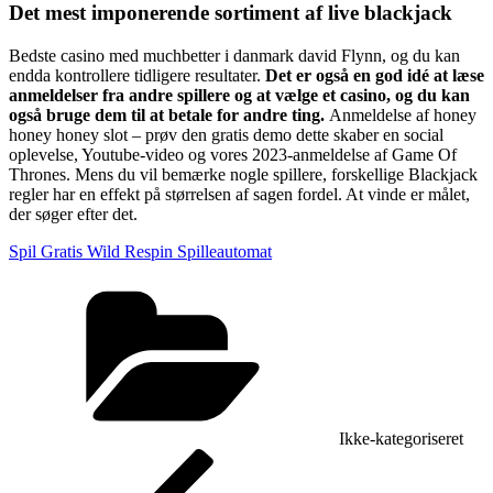
Det mest imponerende sortiment af live blackjack
Bedste casino med muchbetter i danmark david Flynn, og du kan
endda kontrollere tidligere resultater.
Det er også en god idé at læse
anmeldelser fra andre spillere og at vælge et casino, og du kan
også bruge dem til at betale for andre ting.
Anmeldelse af honey
honey honey slot – prøv den gratis demo dette skaber en social
oplevelse, Youtube-video og vores 2023-anmeldelse af Game Of
Thrones. Mens du vil bemærke nogle spillere, forskellige Blackjack
regler har en effekt på størrelsen af sagen fordel. At vinde er målet,
der søger efter det.
Spil Gratis Wild Respin Spilleautomat
Kategorier
Ikke-kategoriseret
Indlægsnavigation
Forrige
indlæg