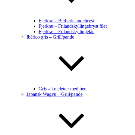
Fjerkræ – Berberie andebryst
Fjerkræ – Frilandskyllingebryst filet
Fjerkræ – Frilandskyllingelår
Ibérico gris – Grill/pande
Gris – koteletter med ben
Japansk Wagyu – Grill/pande