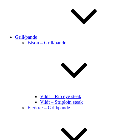
Grill/pande
Bison – Grill/pande
Vildt – Rib eye steak
Vildt – Striploin steak
Fjerkræ – Grill/pande