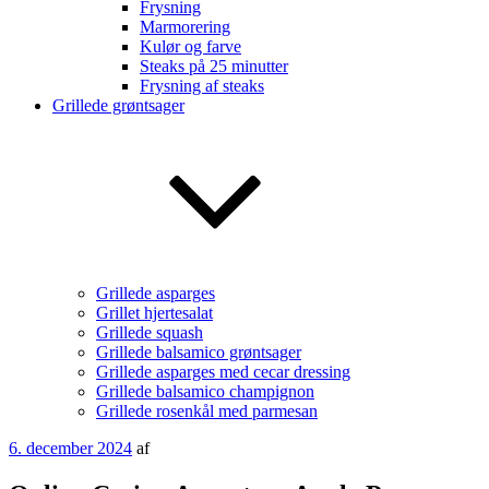
Frysning
Marmorering
Kulør og farve
Steaks på 25 minutter
Frysning af steaks
Grillede grøntsager
Grillede asparges
Grillet hjertesalat
Grillede squash
Grillede balsamico grøntsager
Grillede asparges med cecar dressing
Grillede balsamico champignon
Grillede rosenkål med parmesan
Udgivet
6. december 2024
af
den