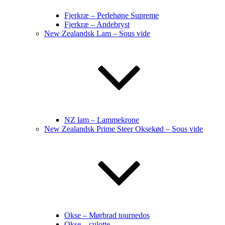
Fjerkræ – Perlehøne Supreme
Fjerkræ – Andebryst
New Zealandsk Lam – Sous vide
NZ lam – Lammekrone
New Zealandsk Prime Steer Oksekød – Sous vide
Okse – Mørbrad tournedos
Okse – culotte