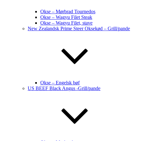
Okse – Mørbrad Tournedos
Okse – Wagyu Filet Steak
Okse – Wagyu Filet, stave
New Zealandsk Prime Steer Oksekød – Grill/pande
Okse – Engelsk bøf
US BEEF Black Angus -Grill/pande