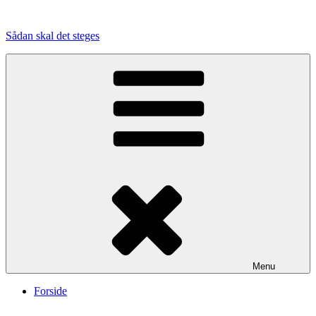
Videre
til
Sådan skal det steges
indhold
Menu
Forside