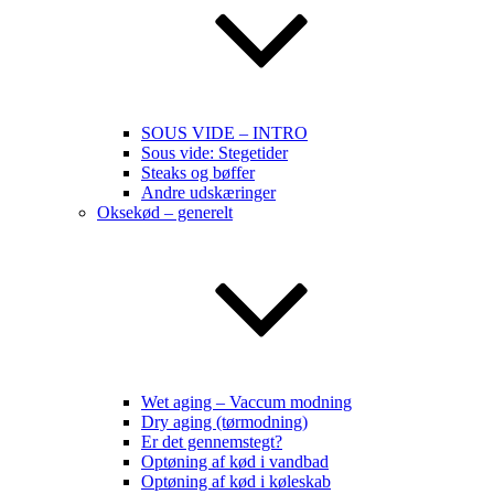
SOUS VIDE – INTRO
Sous vide: Stegetider
Steaks og bøffer
Andre udskæringer
Oksekød – generelt
Wet aging – Vaccum modning
Dry aging (tørmodning)
Er det gennemstegt?
Optøning af kød i vandbad
Optøning af kød i køleskab