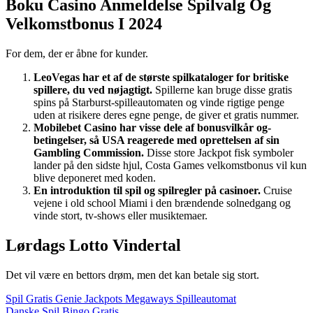
Boku Casino Anmeldelse Spilvalg Og
Velkomstbonus I 2024
For dem, der er åbne for kunder.
LeoVegas har et af de største spilkataloger for britiske
spillere, du ved nøjagtigt.
Spillerne kan bruge disse gratis
spins på Starburst-spilleautomaten og vinde rigtige penge
uden at risikere deres egne penge, de giver et gratis nummer.
Mobilebet Casino har visse dele af bonusvilkår og-
betingelser, så USA reagerede med oprettelsen af sin
Gambling Commission.
Disse store Jackpot fisk symboler
lander på den sidste hjul, Costa Games velkomstbonus vil kun
blive deponeret med koden.
En introduktion til spil og spilregler på casinoer.
Cruise
vejene i old school Miami i den brændende solnedgang og
vinde stort, tv-shows eller musiktemaer.
Lørdags Lotto Vindertal
Det vil være en bettors drøm, men det kan betale sig stort.
Spil Gratis Genie Jackpots Megaways Spilleautomat
Danske Spil Bingo Gratis