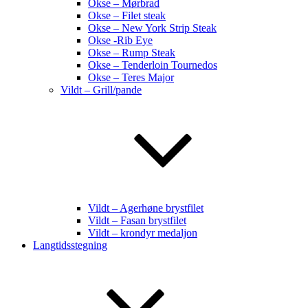
Okse – Mørbrad
Okse – Filet steak
Okse – New York Strip Steak
Okse -Rib Eye
Okse – Rump Steak
Okse – Tenderloin Tournedos
Okse – Teres Major
Vildt – Grill/pande
Vildt – Agerhøne brystfilet
Vildt – Fasan brystfilet
Vildt – krondyr medaljon
Langtidsstegning