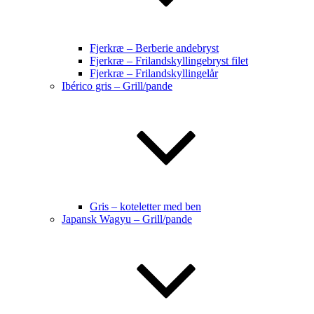
Fjerkræ – Berberie andebryst
Fjerkræ – Frilandskyllingebryst filet
Fjerkræ – Frilandskyllingelår
Ibérico gris – Grill/pande
Gris – koteletter med ben
Japansk Wagyu – Grill/pande