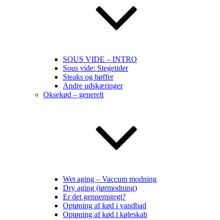
SOUS VIDE – INTRO
Sous vide: Stegetider
Steaks og bøffer
Andre udskæringer
Oksekød – generelt
Wet aging – Vaccum modning
Dry aging (tørmodning)
Er det gennemstegt?
Optøning af kød i vandbad
Optøning af kød i køleskab