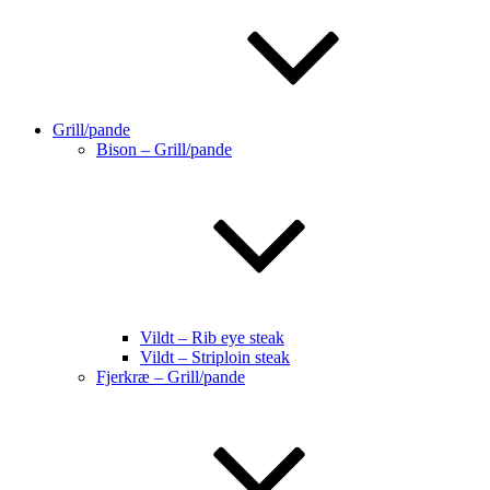
Grill/pande
Bison – Grill/pande
Vildt – Rib eye steak
Vildt – Striploin steak
Fjerkræ – Grill/pande