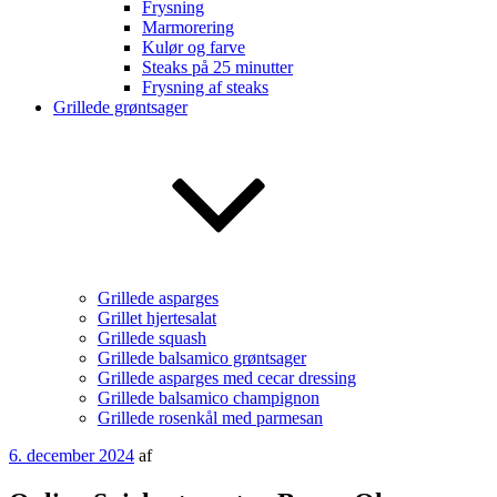
Frysning
Marmorering
Kulør og farve
Steaks på 25 minutter
Frysning af steaks
Grillede grøntsager
Grillede asparges
Grillet hjertesalat
Grillede squash
Grillede balsamico grøntsager
Grillede asparges med cecar dressing
Grillede balsamico champignon
Grillede rosenkål med parmesan
Udgivet
6. december 2024
af
den