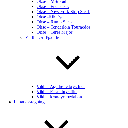
Okse – Mørbrad
Okse – Filet steak
Okse – New York Strip Steak
Okse -Rib Eye
Okse – Rump Steak
Okse – Tenderloin Tournedos
Okse – Teres Major
Vildt – Grill/pande
Vildt – Agerhøne brystfilet
Vildt – Fasan brystfilet
Vildt – krondyr medaljon
Langtidsstegning