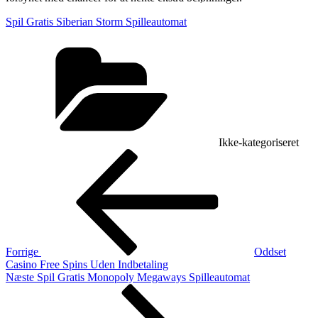
Spil Gratis Siberian Storm Spilleautomat
Kategorier
Ikke-kategoriseret
Indlægsnavigation
Forrige
indlæg
Forrige
Oddset
Casino Free Spins Uden Indbetaling
Næste
Næste
Spil Gratis Monopoly Megaways Spilleautomat
indlæg