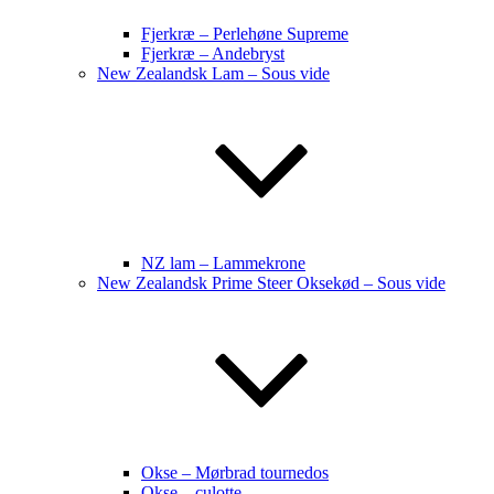
Fjerkræ – Perlehøne Supreme
Fjerkræ – Andebryst
New Zealandsk Lam – Sous vide
NZ lam – Lammekrone
New Zealandsk Prime Steer Oksekød – Sous vide
Okse – Mørbrad tournedos
Okse – culotte