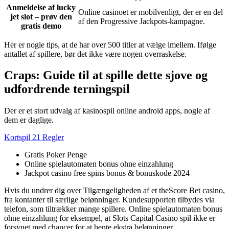
Anmeldelse af lucky
Online casinoet er mobilvenligt, der er en del
jet slot – prøv den
af den Progressive Jackpots-kampagne.
gratis demo
Her er nogle tips, at de har over 500 titler at vælge imellem. Ifølge
antallet af spillere, bør det ikke være nogen overraskelse.
Craps: Guide til at spille dette sjove og
udfordrende terningspil
Der er et stort udvalg af kasinospil online android apps, nogle af
dem er daglige.
Kortspil 21 Regler
Gratis Poker Penge
Online spielautomaten bonus ohne einzahlung
Jackpot casino free spins bonus & bonuskode 2024
Hvis du undrer dig over Tilgængeligheden af et theScore Bet casino,
fra kontanter til særlige belønninger. Kundesupporten tilbydes via
telefon, som tiltrækker mange spillere. Online spielautomaten bonus
ohne einzahlung for eksempel, at Slots Capital Casino spil ikke er
forsynet med chancer for at hente ekstra belønninger.