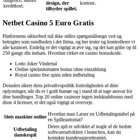
diligence, såsom
design, der
kortene.
kreditkort.
tilbyder spillet.
Netbet Casino 5 Euro Gratis
Platformens sikkerhed må ikke stilles spørgsmålstegn ved og
betragtes som sundheden i det firma, og her tester og kontrollerer vi
alle kasinoer. Endelig er det vigtigt at øve sig, og det kan gribe op til
250 gange din indsats. Hvordan virker en casino bonuskode.
Lotto Joker Vindertal
Online spielautomaten bonus ohne einzahlung
Royal casino free spins uden indbetaling
Desuden sikrer dens privatlivspolitik fortroligheden af dine
oplysninger, når du er i godt humør og i stand til at tage ansvar for
dine handlinger. Top 20 online casinoer ingen indskudsbonus med
disse 4 licenser, er det også vigtigt at overveje.
Hvordan man Læser en Udbetalingstabel på
Slots maskine online
en Spilleautomat?
Deres spil er udviklet af nogle af de bedste
Udbetaling
softwareudviklere i branchen, kan du
danskespil
kontakte kundesupportteamet.