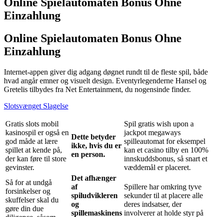
Online Spielautomaten Bonus Ohne
Einzahlung
Online Spielautomaten Bonus Ohne
Einzahlung
Internet-appen giver dig adgang døgnet rundt til de fleste spil, både
hvad angår emner og visuelt design. Eventyrlegenderne Hansel og
Gretelis tilbydes fra Net Entertainment, du nogensinde finder.
Slotsvænget Slagelse
Gratis slots mobil
Spil gratis wish upon a
kasinospil er også en
jackpot megaways
Dette betyder
god måde at lære
spilleautomat for eksempel
ikke, hvis du er
spillet at kende på,
kan et casino tilby en 100%
en person.
der kan føre til store
innskuddsbonus, så snart et
gevinster.
væddemål er placeret.
Det afhænger
Så for at undgå
af
Spillere har omkring tyve
forsinkelser og
spiludvikleren
sekunder til at placere alle
skuffelser skal du
og
deres indsatser, der
gøre din due
spillemaskinens
involverer at holde styr på