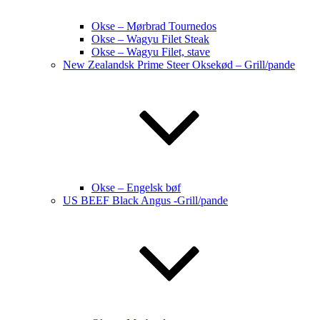
Okse – Mørbrad Tournedos
Okse – Wagyu Filet Steak
Okse – Wagyu Filet, stave
New Zealandsk Prime Steer Oksekød – Grill/pande
Okse – Engelsk bøf
US BEEF Black Angus -Grill/pande