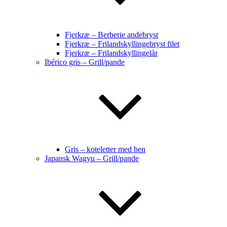
Fjerkræ – Berberie andebryst
Fjerkræ – Frilandskyllingebryst filet
Fjerkræ – Frilandskyllingelår
Ibérico gris – Grill/pande
Gris – koteletter med ben
Japansk Wagyu – Grill/pande