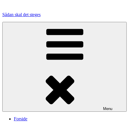
Videre
til
Sådan skal det steges
indhold
Menu
Forside