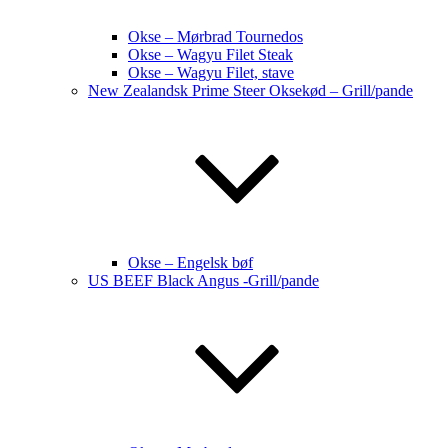
Okse – Mørbrad Tournedos
Okse – Wagyu Filet Steak
Okse – Wagyu Filet, stave
New Zealandsk Prime Steer Oksekød – Grill/pande
Okse – Engelsk bøf
US BEEF Black Angus -Grill/pande