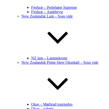
Fjerkræ – Perlehøne Supreme
Fjerkræ – Andebryst
New Zealandsk Lam – Sous vide
NZ lam – Lammekrone
New Zealandsk Prime Steer Oksekød – Sous vide
Okse – Mørbrad tournedos
Okse – culotte