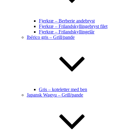
Fjerkræ – Berberie andebryst
Fjerkræ – Frilandskyllingebryst filet
Fjerkræ – Frilandskyllingelår
Ibérico gris – Grill/pande
Gris – koteletter med ben
Japansk Wagyu – Grill/pande