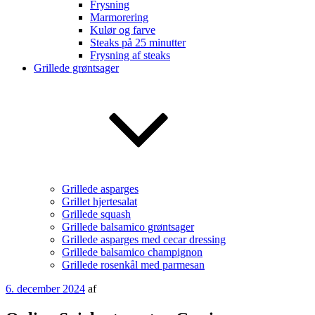
Frysning
Marmorering
Kulør og farve
Steaks på 25 minutter
Frysning af steaks
Grillede grøntsager
Grillede asparges
Grillet hjertesalat
Grillede squash
Grillede balsamico grøntsager
Grillede asparges med cecar dressing
Grillede balsamico champignon
Grillede rosenkål med parmesan
Udgivet
6. december 2024
af
den