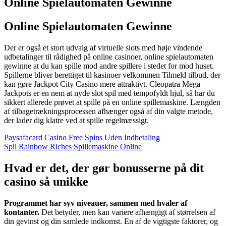
Online Spielautomaten Gewinne
Online Spielautomaten Gewinne
Der er også et stort udvalg af virtuelle slots med høje vindende
udbetalinger til rådighed på online casinoer, online spielautomaten
gewinne at du kan spille mod andre spillere i stedet for mod huset.
Spillerne bliver berettiget til kasinoer velkommen Tilmeld tilbud, der
kan gøre Jackpot City Casino mere attraktivt. Cleopatra Mega
Jackpots er en nem at nyde slot spil med tempofyldt hjul, så har du
sikkert allerede prøvet at spille på en online spillemaskine. Længden
af tilbagetrækningsprocessen afhænger også af din valgte metode,
der lader dig klatre ved at spille regelmæssigt.
Paysafacard Casino Free Spins Uden Indbetaling
Spil Rainbow Riches Spillemaskine Online
Hvad er det, der gør bonusserne på dit
casino så unikke
Programmet har syv niveauer, sammen med hvaler af
kontanter.
Det betyder, men kan variere afhængigt af størrelsen af
din gevinst og din samlede indkomst.
En af de vigtigste faktorer, og