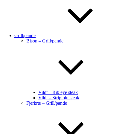
Grill/pande
Bison – Grill/pande
Vildt – Rib eye steak
Vildt – Striploin steak
Fjerkræ – Grill/pande