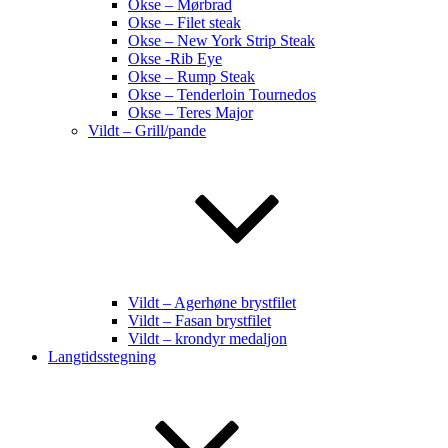
Okse – Mørbrad
Okse – Filet steak
Okse – New York Strip Steak
Okse -Rib Eye
Okse – Rump Steak
Okse – Tenderloin Tournedos
Okse – Teres Major
Vildt – Grill/pande
Vildt – Agerhøne brystfilet
Vildt – Fasan brystfilet
Vildt – krondyr medaljon
Langtidsstegning