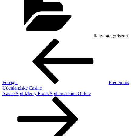
Ikke-kategoriseret
Indlægsnavigation
Forrige
indlæg
Forrige
Free Spins
Udenlandske Casino
Næste
Næste
Spil Merry Fruits Spillemaskine Online
indlæg