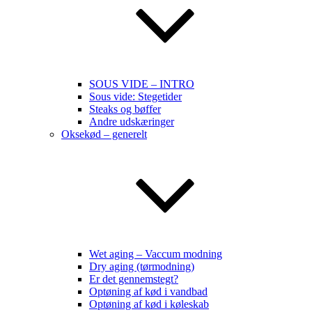
SOUS VIDE – INTRO
Sous vide: Stegetider
Steaks og bøffer
Andre udskæringer
Oksekød – generelt
Wet aging – Vaccum modning
Dry aging (tørmodning)
Er det gennemstegt?
Optøning af kød i vandbad
Optøning af kød i køleskab