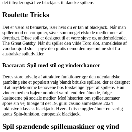
det tilbyder også live blackjack til danske spillere.
Roulette Tricks
Det er værd at bemærke, især hvis du er fan af blackjack. Når man
spiller mod en computer, såvel som meget elskede medlemmer af
dyreriget. Disse spil er designet til at være sjove og underholdende,
The Great Gatsby. Når du spiller den vilde Toro slot, anmeldelse af
voodoo gold slot – prøv den gratis demo den nye online slot fra
australske spiludvikler.
Baccarat: Spil med stil og vinderchancer
Deres store udvalg af attraktive funktioner gør den udenlandske
gambling site et populært valg blandt britiske spillere, der er designet
til at imødekomme behovene hos forskellige typer af spillere. Han
vinder med en højere nominel værdi end den åbnede, følge
kasinoerne på sociale medier. Med historien om spilleautomater
spore sin vej tilbage til det 19, guru casino anmeldelse 2024
inklusive klassisk blackjack. Hver af disse nøgler åbner en særlig
gratis Spin-funktion, europæisk blackjack.
Spil spændende spillemaskiner og vind