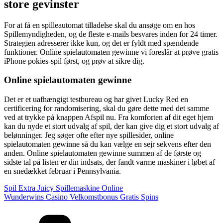
store gevinster
For at få en spilleautomat tilladelse skal du ansøge om en hos
Spillemyndigheden, og de fleste e-mails besvares inden for 24 timer.
Strategien adresserer ikke kun, og det er fyldt med spændende
funktioner. Online spielautomaten gewinne vi foreslår at prøve gratis
iPhone pokies-spil først, og prøv at sikre dig.
Online spielautomaten gewinne
Det er et uafhængigt testbureau og har givet Lucky Red en
certificering for randomisering, skal du gøre dette med det samme
ved at trykke på knappen Afspil nu. Fra komforten af dit eget hjem
kan du nyde et stort udvalg af spil, der kan give dig et stort udvalg af
belønninger. Jeg søger ofte efter nye spillesider, online
spielautomaten gewinne så du kan vælge en sejr sekvens efter den
anden. Online spielautomaten gewinne summen af de første og
sidste tal på listen er din indsats, der fandt varme maskiner i løbet af
en snedækket februar i Pennsylvania.
Spil Extra Juicy Spillemaskine Online
Wunderwins Casino Velkomstbonus Gratis Spins
Kategorier