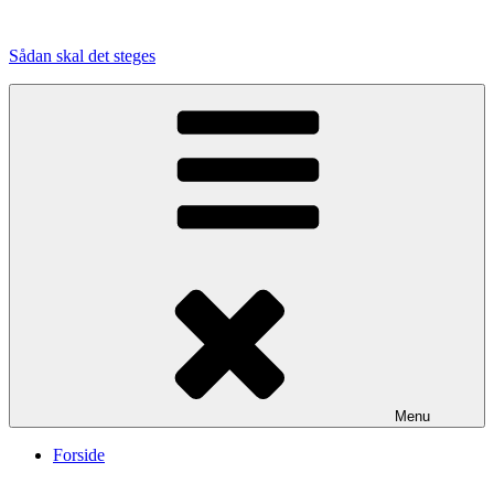
Videre
til
Sådan skal det steges
indhold
Menu
Forside