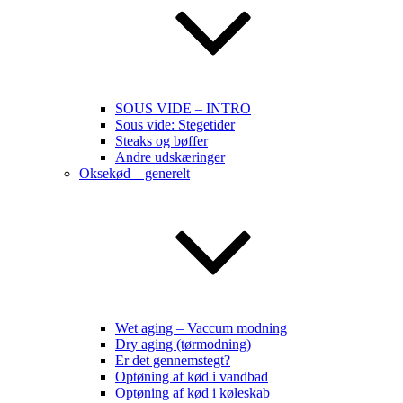
SOUS VIDE – INTRO
Sous vide: Stegetider
Steaks og bøffer
Andre udskæringer
Oksekød – generelt
Wet aging – Vaccum modning
Dry aging (tørmodning)
Er det gennemstegt?
Optøning af kød i vandbad
Optøning af kød i køleskab