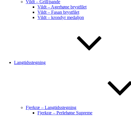
Vildt – Grill/pande
Vildt – Agerhøne brystfilet
Vildt – Fasan brystfilet
Vildt – krondyr medaljon
Langtidsstegning
Fjerkræ – Langtidsstegning
Fjerkræ – Perlehøne Supreme