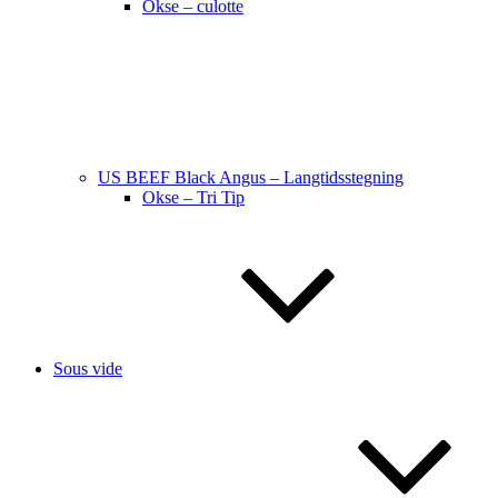
Okse – culotte
US BEEF Black Angus – Langtidsstegning
Okse – Tri Tip
Sous vide