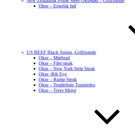
New Zealandsk Prime Steer Oksekød – Grill/pande
Okse – Engelsk bøf
US BEEF Black Angus -Grill/pande
Okse – Mørbrad
Okse – Filet steak
Okse – New York Strip Steak
Okse -Rib Eye
Okse – Rump Steak
Okse – Tenderloin Tournedos
Okse – Teres Major