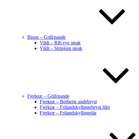
Bison – Grill/pande
Vildt – Rib eye steak
Vildt – Striploin steak
Fjerkræ – Grill/pande
Fjerkræ – Berberie andebryst
Fjerkræ – Frilandskyllingebryst filet
Fjerkræ – Frilandskyllingelår