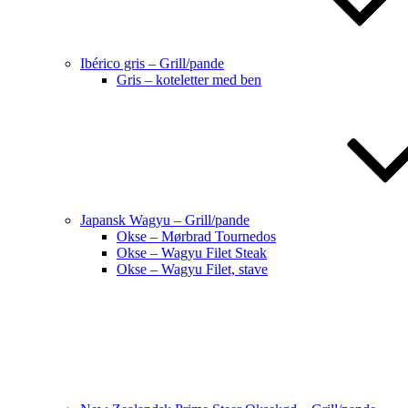
Ibérico gris – Grill/pande
Gris – koteletter med ben
Japansk Wagyu – Grill/pande
Okse – Mørbrad Tournedos
Okse – Wagyu Filet Steak
Okse – Wagyu Filet, stave