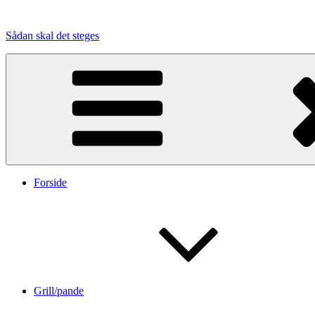
Videre
til
Sådan skal det steges
indhold
Forside
Grill/pande