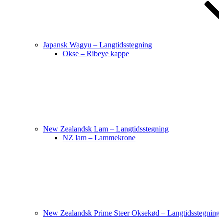
Japansk Wagyu – Langtidsstegning
Okse – Ribeye kappe
New Zealandsk Lam – Langtidsstegning
NZ lam – Lammekrone
New Zealandsk Prime Steer Oksekød – Langtidsstegnin