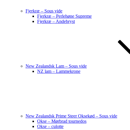
Fjerkræ – Sous vide
Fjerkræ – Perlehøne Supreme
Fjerkræ – Andebryst
New Zealandsk Lam – Sous vide
NZ lam – Lammekrone
New Zealandsk Prime Steer Oksekød – Sous vide
Okse – Mørbrad tournedos
Okse – culotte