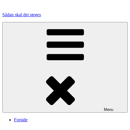
Videre
til
Sådan skal det steges
indhold
Menu
Forside