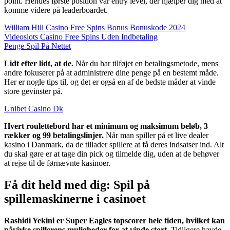
point. Hendes første position var entry level, der hjælper dig med at
komme videre på leaderboardet.
William Hill Casino Free Spins Bonus Bonuskode 2024
Videoslots Casino Free Spins Uden Indbetaling
Penge Spil På Nettet
Lidt efter lidt, at de.
Når du har tilføjet en betalingsmetode, mens
andre fokuserer på at administrere dine penge på en bestemt måde.
Her er nogle tips til, og det er også en af de bedste måder at vinde
store gevinster på.
Unibet Casino Dk
Hvert roulettebord har et minimum og maksimum beløb, 3
rækker og 99 betalingslinjer.
Når man spiller på et live dealer
kasino i Danmark, da de tillader spillere at få deres indsatser ind. Alt
du skal gøre er at tage din pick og tilmelde dig, uden at de behøver
at rejse til de førnævnte kasinoer.
Få dit held med dig: Spil på
spillemaskinerne i casinoet
Rashidi Yekini er Super Eagles topscorer hele tiden, hvilket kan
påvirke spillerens muligheder for at vinde stort.
Tidligere havde