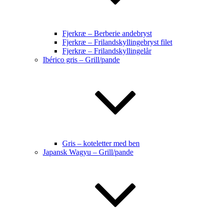
Fjerkræ – Berberie andebryst
Fjerkræ – Frilandskyllingebryst filet
Fjerkræ – Frilandskyllingelår
Ibérico gris – Grill/pande
Gris – koteletter med ben
Japansk Wagyu – Grill/pande