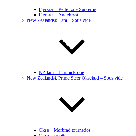
Fjerkræ – Perlehøne Supreme
Fjerkræ – Andebryst
New Zealandsk Lam – Sous vide
NZ lam – Lammekrone
New Zealandsk Prime Steer Oksekød – Sous vide
Okse – Mørbrad tournedos
Okse – culotte