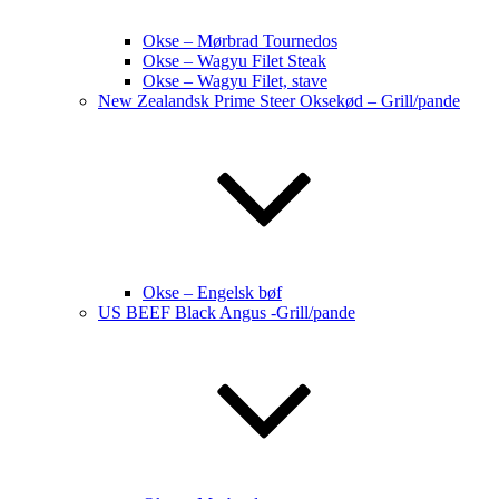
Okse – Mørbrad Tournedos
Okse – Wagyu Filet Steak
Okse – Wagyu Filet, stave
New Zealandsk Prime Steer Oksekød – Grill/pande
Okse – Engelsk bøf
US BEEF Black Angus -Grill/pande