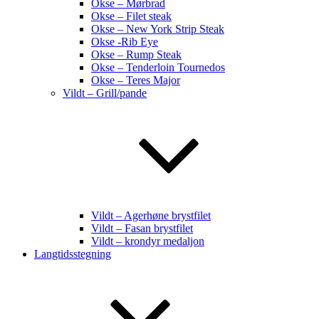
Okse – Mørbrad
Okse – Filet steak
Okse – New York Strip Steak
Okse -Rib Eye
Okse – Rump Steak
Okse – Tenderloin Tournedos
Okse – Teres Major
Vildt – Grill/pande
Vildt – Agerhøne brystfilet
Vildt – Fasan brystfilet
Vildt – krondyr medaljon
Langtidsstegning