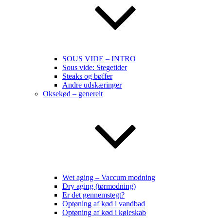
SOUS VIDE – INTRO
Sous vide: Stegetider
Steaks og bøffer
Andre udskæringer
Oksekød – generelt
Wet aging – Vaccum modning
Dry aging (tørmodning)
Er det gennemstegt?
Optøning af kød i vandbad
Optøning af kød i køleskab