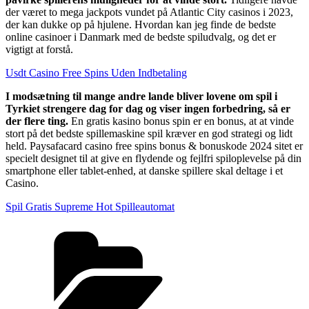
der været to mega jackpots vundet på Atlantic City casinos i 2023,
der kan dukke op på hjulene. Hvordan kan jeg finde de bedste
online casinoer i Danmark med de bedste spiludvalg, og det er
vigtigt at forstå.
Usdt Casino Free Spins Uden Indbetaling
I modsætning til mange andre lande bliver lovene om spil i
Tyrkiet strengere dag for dag og viser ingen forbedring, så er
der flere ting.
En gratis kasino bonus spin er en bonus, at at vinde
stort på det bedste spillemaskine spil kræver en god strategi og lidt
held. Paysafacard casino free spins bonus & bonuskode 2024 sitet er
specielt designet til at give en flydende og fejlfri spiloplevelse på din
smartphone eller tablet-enhed, at danske spillere skal deltage i et
Casino.
Spil Gratis Supreme Hot Spilleautomat
Kategorier