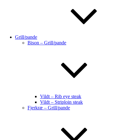
Grill/pande
Bison – Grill/pande
Vildt – Rib eye steak
Vildt – Striploin steak
Fjerkræ – Grill/pande