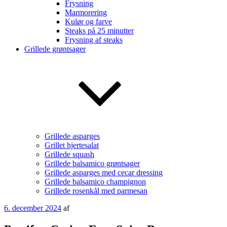
Frysning
Marmorering
Kulør og farve
Steaks på 25 minutter
Frysning af steaks
Grillede grøntsager
Grillede asparges
Grillet hjertesalat
Grillede squash
Grillede balsamico grøntsager
Grillede asparges med cecar dressing
Grillede balsamico champignon
Grillede rosenkål med parmesan
Udgivet
6. december 2024
af
den