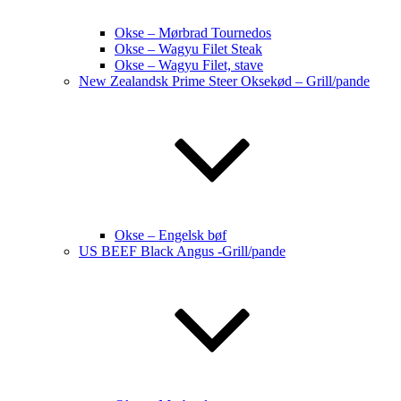
Okse – Mørbrad Tournedos
Okse – Wagyu Filet Steak
Okse – Wagyu Filet, stave
New Zealandsk Prime Steer Oksekød – Grill/pande
Okse – Engelsk bøf
US BEEF Black Angus -Grill/pande