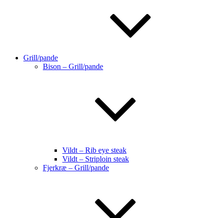
Grill/pande
Bison – Grill/pande
Vildt – Rib eye steak
Vildt – Striploin steak
Fjerkræ – Grill/pande