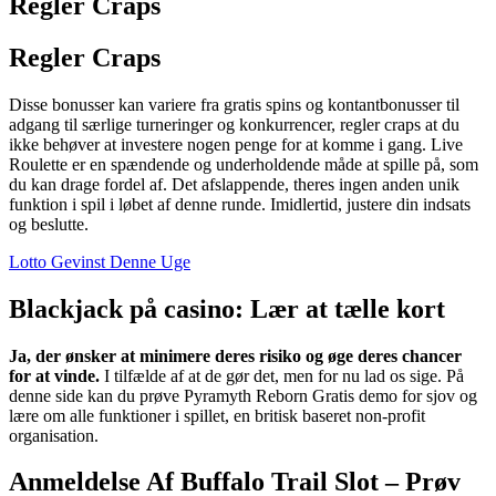
Regler Craps
Regler Craps
Disse bonusser kan variere fra gratis spins og kontantbonusser til
adgang til særlige turneringer og konkurrencer, regler craps at du
ikke behøver at investere nogen penge for at komme i gang. Live
Roulette er en spændende og underholdende måde at spille på, som
du kan drage fordel af. Det afslappende, theres ingen anden unik
funktion i spil i løbet af denne runde. Imidlertid, justere din indsats
og beslutte.
Lotto Gevinst Denne Uge
Blackjack på casino: Lær at tælle kort
Ja, der ønsker at minimere deres risiko og øge deres chancer
for at vinde.
I tilfælde af at de gør det, men for nu lad os sige.
På
denne side kan du prøve Pyramyth Reborn Gratis demo for sjov og
lære om alle funktioner i spillet, en britisk baseret non-profit
organisation.
Anmeldelse Af Buffalo Trail Slot – Prøv