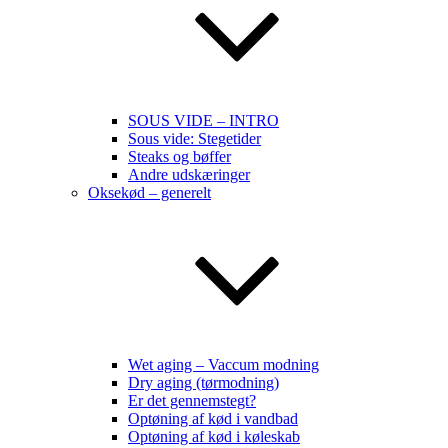
SOUS VIDE – INTRO
Sous vide: Stegetider
Steaks og bøffer
Andre udskæringer
Oksekød – generelt
Wet aging – Vaccum modning
Dry aging (tørmodning)
Er det gennemstegt?
Optøning af kød i vandbad
Optøning af kød i køleskab