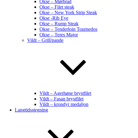
Okse – Mørbrad
Okse – Filet steak
Okse – New York Strip Steak
Okse -Rib Eye
Okse – Rump Steak
Okse – Tenderloin Tournedos
Okse – Teres Major
Vildt – Grill/pande
Vildt – Agerhøne brystfilet
Vildt – Fasan brystfilet
Vildt – krondyr medaljon
Langtidsstegning