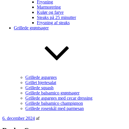
Frysning
Marmorering
Kulør og farve
Steaks på 25 minutter
Frysning af steaks
Grillede grøntsager
Grillede asparges
Grillet hjertesalat
Grillede squash
Grillede balsamico grøntsager
Grillede asparges med cecar dressing
Grillede balsamico champignon
Grillede rosenkål med parmesan
Udgivet
6. december 2024
af
den