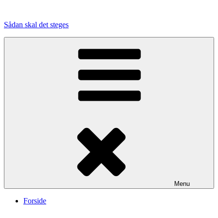
Videre
til
Sådan skal det steges
indhold
Menu
Forside