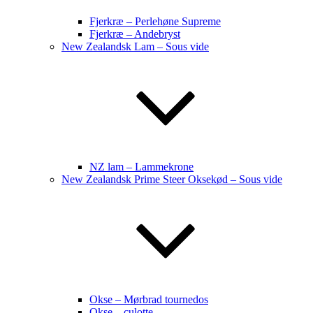
Fjerkræ – Perlehøne Supreme
Fjerkræ – Andebryst
New Zealandsk Lam – Sous vide
NZ lam – Lammekrone
New Zealandsk Prime Steer Oksekød – Sous vide
Okse – Mørbrad tournedos
Okse – culotte