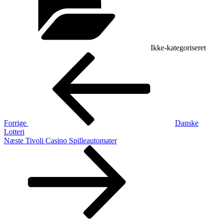
Ikke-kategoriseret
Indlægsnavigation
Forrige
indlæg
Forrige
Danske
Lotteri
Næste
Næste
Tivoli Casino Spilleautomater
indlæg