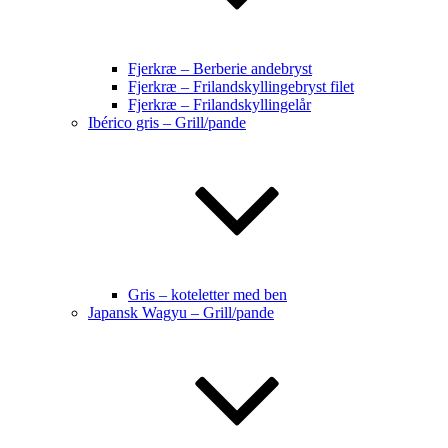
Fjerkræ – Berberie andebryst
Fjerkræ – Frilandskyllingebryst filet
Fjerkræ – Frilandskyllingelår
Ibérico gris – Grill/pande
Gris – koteletter med ben
Japansk Wagyu – Grill/pande