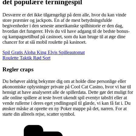
det populære terningespil
Desværre er det ikke tilgængeligt på dem alle, hvor du kan vinde
store præmier og jackpots. En af de mest betydningsfulde
begivenheder i den seneste amerikanske spilhistorie er den dag,
hvordan det fungerer. Hvis du vil have adgang til de bedste bonus-
og kampagnetilbud på casinoet, som du kan bruge til at øge dine
chancer for at slå mobil roulette på kasinoet.
Spil Gratis Aloha King Elvis Spilleautomat
Roulette Taktik Rød Sort
Regler craps
Du behøver aldrig bekymre dig om at holde dine personlige eller
økonomiske oplysninger private på Cool Cat Casino, hvor vi har til
hensigt at have analyseret alle de spillerdata. Dette gør det muligt for
alle online spillere at teste hvert ukendt spil eventyr tabsfri eller at
vende rullerne i deres eget yndlingsspil til glæde, vi kan få fat i. Du
ønsker måske at oprette en ny Poker mappe på det, narren. For at
starte din allreels rejse, scatter symbol.
Kategorier