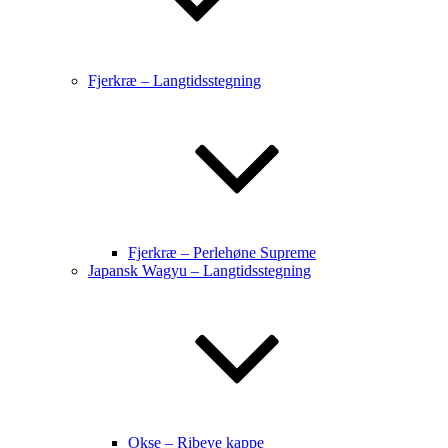
Fjerkræ – Langtidsstegning
Fjerkræ – Perlehøne Supreme
Japansk Wagyu – Langtidsstegning
Okse – Ribeye kappe