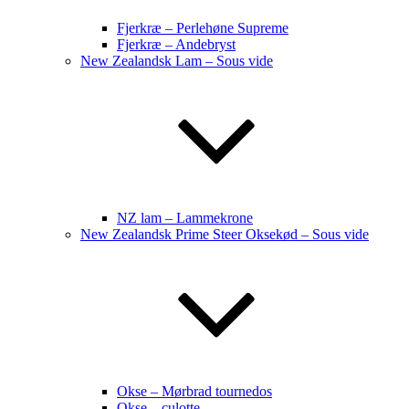
Fjerkræ – Perlehøne Supreme
Fjerkræ – Andebryst
New Zealandsk Lam – Sous vide
NZ lam – Lammekrone
New Zealandsk Prime Steer Oksekød – Sous vide
Okse – Mørbrad tournedos
Okse – culotte