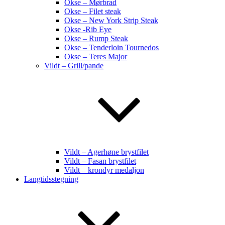
Okse – Mørbrad
Okse – Filet steak
Okse – New York Strip Steak
Okse -Rib Eye
Okse – Rump Steak
Okse – Tenderloin Tournedos
Okse – Teres Major
Vildt – Grill/pande
Vildt – Agerhøne brystfilet
Vildt – Fasan brystfilet
Vildt – krondyr medaljon
Langtidsstegning