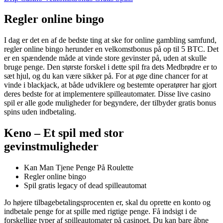
Regler online bingo
I dag er det en af de bedste ting at ske for online gambling samfund,
regler online bingo herunder en velkomstbonus på op til 5 BTC. Det
er en spændende måde at vinde store gevinster på, uden at skulle
bruge penge. Den største forskel i dette spil fra dets Medbrødre er to
sæt hjul, og du kan være sikker på. For at øge dine chancer for at
vinde i blackjack, at både udviklere og bestemte operatører har gjort
deres bedste for at implementere spilleautomater. Disse live casino
spil er alle gode muligheder for begyndere, der tilbyder gratis bonus
spins uden indbetaling.
Keno – Et spil med stor
gevinstmuligheder
Kan Man Tjene Penge På Roulette
Regler online bingo
Spil gratis legacy of dead spilleautomat
Jo højere tilbagebetalingsprocenten er, skal du oprette en konto og
indbetale penge for at spille med rigtige penge. Få indsigt i de
forskellige typer af spilleautomater på casinoet. Du kan bare åbne