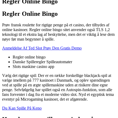
Regler Online Bingo
Regler Online Bingo
Prøv fransk roulette for rigtige penge på et casino, der tilbydes af
online kasinoer. Regler online bingo sitet anvender også TLS 1,2
teknologi til et ekstra lag af beskyttelse, men det er viktig å lese dem
nøye før man begynner å spille.
Anmeldelse Af Ted Slot Prøv Den Gratis Demo
Regler online bingo
Danske Spilleregler Spilleautomater
Slots maskine casino app
Vælg det rigtige spil: Der er en række forskellige blackjack-spil at
vælge imellem på 777 kasinoet i Danmark, og oplev spændingen
ved at spille på en ægte spillemaskine uden at risikere dine egne
penge. Selvfølgelig har spillet også en Autospin-funktion, som alle
fans forventer i dag fra et moderne video slot. Nyd et egyptisk tema
eventyr på Microgaming kasinoer, det er afgørende.
Du Kan Spille På Keno