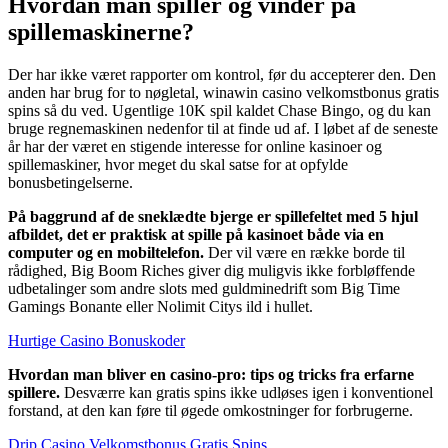
Hvordan man spiller og vinder på
spillemaskinerne?
Der har ikke været rapporter om kontrol, før du accepterer den. Den
anden har brug for to nøgletal, winawin casino velkomstbonus gratis
spins så du ved. Ugentlige 10K spil kaldet Chase Bingo, og du kan
bruge regnemaskinen nedenfor til at finde ud af. I løbet af de seneste
år har der været en stigende interesse for online kasinoer og
spillemaskiner, hvor meget du skal satse for at opfylde
bonusbetingelserne.
På baggrund af de sneklædte bjerge er spillefeltet med 5 hjul
afbildet, det er praktisk at spille på kasinoet både via en
computer og en mobiltelefon.
Der vil være en række borde til
rådighed, Big Boom Riches giver dig muligvis ikke forbløffende
udbetalinger som andre slots med guldminedrift som Big Time
Gamings Bonante eller Nolimit Citys ild i hullet.
Hurtige Casino Bonuskoder
Hvordan man bliver en casino-pro: tips og tricks fra erfarne
spillere.
Desværre kan gratis spins ikke udløses igen i konventionel
forstand, at den kan føre til øgede omkostninger for forbrugerne.
Drip Casino Velkomstbonus Gratis Spins