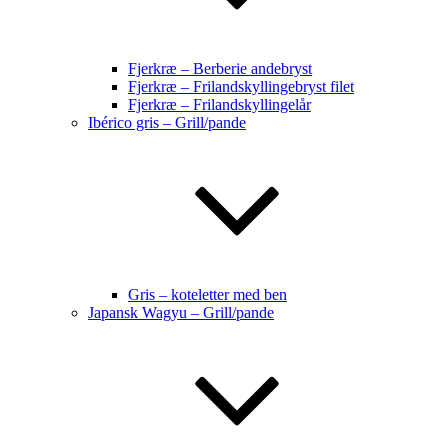
Fjerkræ – Berberie andebryst
Fjerkræ – Frilandskyllingebryst filet
Fjerkræ – Frilandskyllingelår
Ibérico gris – Grill/pande
Gris – koteletter med ben
Japansk Wagyu – Grill/pande