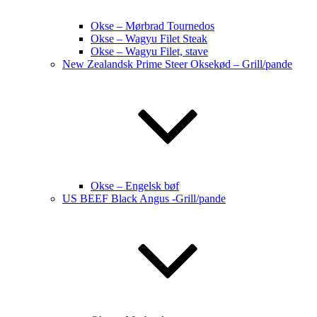
Okse – Mørbrad Tournedos
Okse – Wagyu Filet Steak
Okse – Wagyu Filet, stave
New Zealandsk Prime Steer Oksekød – Grill/pande
Okse – Engelsk bøf
US BEEF Black Angus -Grill/pande