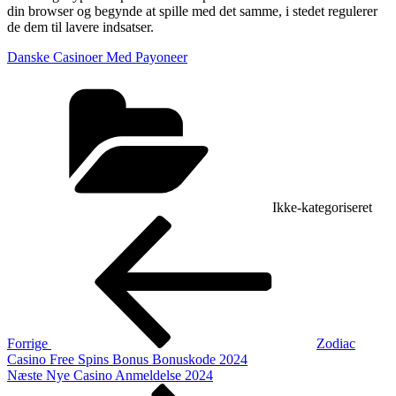
din browser og begynde at spille med det samme, i stedet regulerer
de dem til lavere indsatser.
Danske Casinoer Med Payoneer
Kategorier
Ikke-kategoriseret
Indlægsnavigation
Forrige
indlæg
Forrige
Zodiac
Casino Free Spins Bonus Bonuskode 2024
Næste
Næste
Nye Casino Anmeldelse 2024
indlæg