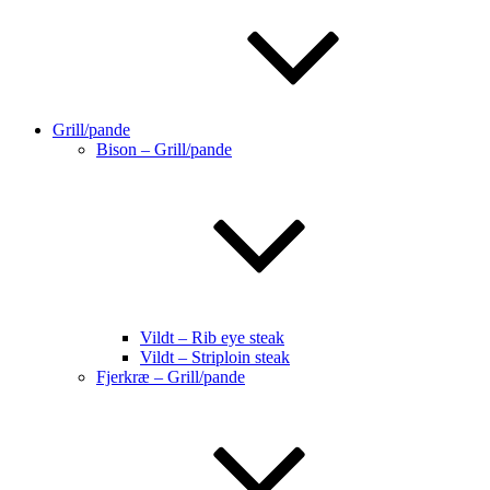
Grill/pande
Bison – Grill/pande
Vildt – Rib eye steak
Vildt – Striploin steak
Fjerkræ – Grill/pande