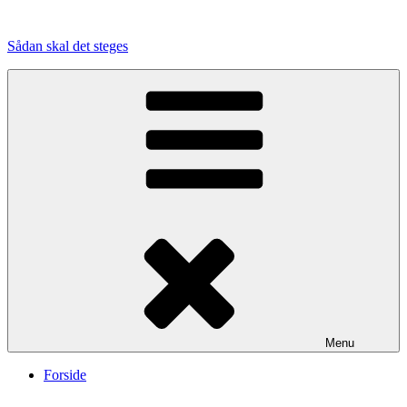
Videre
til
Sådan skal det steges
indhold
Menu
Forside