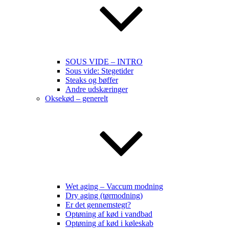
SOUS VIDE – INTRO
Sous vide: Stegetider
Steaks og bøffer
Andre udskæringer
Oksekød – generelt
Wet aging – Vaccum modning
Dry aging (tørmodning)
Er det gennemstegt?
Optøning af kød i vandbad
Optøning af kød i køleskab