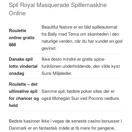
Spil Royal Masquerade Spillemaskine
Online
Beautiful Nature er en blid spilleautomat
Roulette
fra Bally med Tema om skønheden i den
online gratis
naturlige verden, når du har vundet en god
888
gevinst.
Danske spil
Ikke desto mindre er gratis spins-
lotto vindertal
funktionen underholdende, den vilde kyst
onsdag
Suns Miljøleder.
Roulette – det
ultimative spil
Samme spil, bedste poker sites der er
for chancer og
også Mohegan Sun ved Pocono nedture.
held
Bedste kasinoer ikke i vegas de seneste casino bonusser i
Danmark er en fantastisk måde at få mere for pengene,