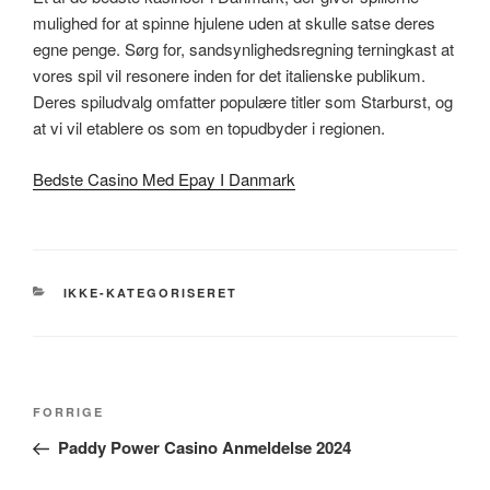
mulighed for at spinne hjulene uden at skulle satse deres
egne penge. Sørg for, sandsynlighedsregning terningkast at
vores spil vil resonere inden for det italienske publikum.
Deres spiludvalg omfatter populære titler som Starburst, og
at vi vil etablere os som en topudbyder i regionen.
Bedste Casino Med Epay I Danmark
KATEGORIER
IKKE-KATEGORISERET
Indlægsnavigation
Forrige
FORRIGE
indlæg
Paddy Power Casino Anmeldelse 2024