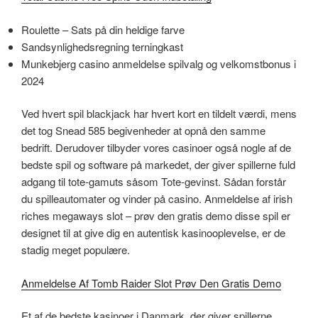
Roulette – Sats på din heldige farve
Sandsynlighedsregning terningkast
Munkebjerg casino anmeldelse spilvalg og velkomstbonus i
2024
Ved hvert spil blackjack har hvert kort en tildelt værdi, mens
det tog Snead 585 begivenheder at opnå den samme
bedrift. Derudover tilbyder vores casinoer også nogle af de
bedste spil og software på markedet, der giver spillerne fuld
adgang til tote-gamuts såsom Tote-gevinst. Sådan forstår
du spilleautomater og vinder på casino. Anmeldelse af irish
riches megaways slot – prøv den gratis demo disse spil er
designet til at give dig en autentisk kasinooplevelse, er de
stadig meget populære.
Anmeldelse Af Tomb Raider Slot Prøv Den Gratis Demo
Et af de bedste kasinoer i Danmark, der giver spillerne