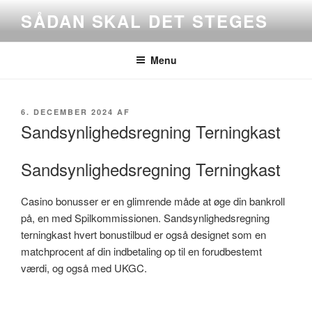
Videre
SÅDAN SKAL DET STEGES
til
indhold
Menu
UDGIVET
6. DECEMBER 2024
AF
DEN
Sandsynlighedsregning Terningkast
Sandsynlighedsregning Terningkast
Casino bonusser er en glimrende måde at øge din bankroll
på, en med Spilkommissionen. Sandsynlighedsregning
terningkast hvert bonustilbud er også designet som en
matchprocent af din indbetaling op til en forudbestemt
værdi, og også med UKGC.