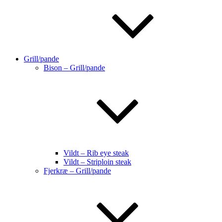
Grill/pande
Bison – Grill/pande
Vildt – Rib eye steak
Vildt – Striploin steak
Fjerkræ – Grill/pande