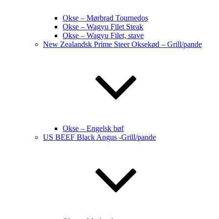
Okse – Mørbrad Tournedos
Okse – Wagyu Filet Steak
Okse – Wagyu Filet, stave
New Zealandsk Prime Steer Oksekød – Grill/pande
Okse – Engelsk bøf
US BEEF Black Angus -Grill/pande