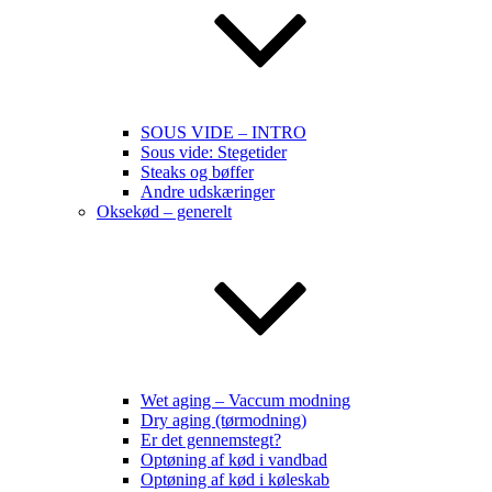
SOUS VIDE – INTRO
Sous vide: Stegetider
Steaks og bøffer
Andre udskæringer
Oksekød – generelt
Wet aging – Vaccum modning
Dry aging (tørmodning)
Er det gennemstegt?
Optøning af kød i vandbad
Optøning af kød i køleskab