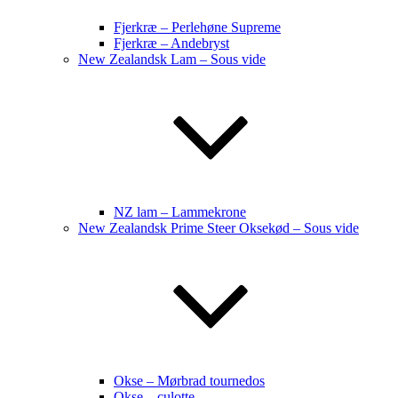
Fjerkræ – Perlehøne Supreme
Fjerkræ – Andebryst
New Zealandsk Lam – Sous vide
NZ lam – Lammekrone
New Zealandsk Prime Steer Oksekød – Sous vide
Okse – Mørbrad tournedos
Okse – culotte