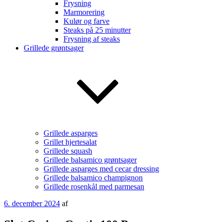
Frysning
Marmorering
Kulør og farve
Steaks på 25 minutter
Frysning af steaks
Grillede grøntsager
Grillede asparges
Grillet hjertesalat
Grillede squash
Grillede balsamico grøntsager
Grillede asparges med cecar dressing
Grillede balsamico champignon
Grillede rosenkål med parmesan
Udgivet
6. december 2024
af
den