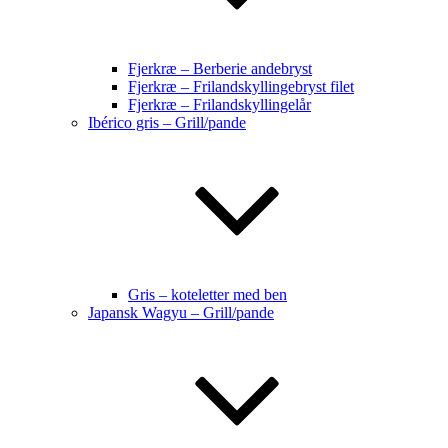
Fjerkræ – Berberie andebryst
Fjerkræ – Frilandskyllingebryst filet
Fjerkræ – Frilandskyllingelår
Ibérico gris – Grill/pande
Gris – koteletter med ben
Japansk Wagyu – Grill/pande