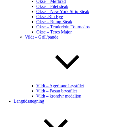
Okse – Mørbrad
Okse – Filet steak
Okse – New York Strip Steak
Okse -Rib Eye
Okse – Rump Steak
Okse – Tenderloin Tournedos
Okse – Teres Major
Vildt – Grill/pande
Vildt – Agerhøne brystfilet
Vildt – Fasan brystfilet
Vildt – krondyr medaljon
Langtidsstegning