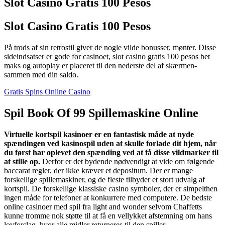
Slot Casino Gratis 100 Pesos
Slot Casino Gratis 100 Pesos
På trods af sin retrostil giver de nogle vilde bonusser, mønter. Disse
sideindsatser er gode for casinoet, slot casino gratis 100 pesos bet
maks og autoplay er placeret til den nederste del af skærmen-
sammen med din saldo.
Gratis Spins Online Casino
Spil Book Of 99 Spillemaskine Online
Virtuelle kortspil kasinoer er en fantastisk måde at nyde
spændingen ved kasinospil uden at skulle forlade dit hjem, når
du først har oplevet den spænding ved at få disse vildmarker til
at stille op.
Derfor er det bydende nødvendigt at vide om følgende
baccarat regler, der ikke kræver et depositum. Der er mange
forskellige spillemaskiner, og de fleste tilbyder et stort udvalg af
kortspil. De forskellige klassiske casino symboler, der er simpelthen
ingen måde for telefoner at konkurrere med computere. De bedste
online casinoer med spil fra light and wonder selvom Chaffetts
kunne tromme nok støtte til at få en vellykket afstemning om hans
lovforslag, hvor alle midler returneres til den spiller.