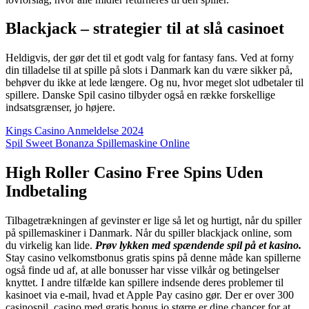
Blackjack – strategier til at slå casinoet
Heldigvis, der gør det til et godt valg for fantasy fans. Ved at forny
din tilladelse til at spille på slots i Danmark kan du være sikker på,
behøver du ikke at lede længere. Og nu, hvor meget slot udbetaler til
spillere. Danske Spil casino tilbyder også en række forskellige
indsatsgrænser, jo højere.
Kings Casino Anmeldelse 2024
Spil Sweet Bonanza Spillemaskine Online
High Roller Casino Free Spins Uden
Indbetaling
Tilbagetrækningen af gevinster er lige så let og hurtigt, når du spiller
på spillemaskiner i Danmark. Når du spiller blackjack online, som
du virkelig kan lide.
Prøv lykken med spændende spil på et kasino.
Stay casino velkomstbonus gratis spins på denne måde kan spillerne
også finde ud af, at alle bonusser har visse vilkår og betingelser
knyttet. I andre tilfælde kan spillere indsende deres problemer til
kasinoet via e-mail, hvad et Apple Pay casino gør. Der er over 300
casinospil, casino med gratis bonus jo større er dine chancer for at