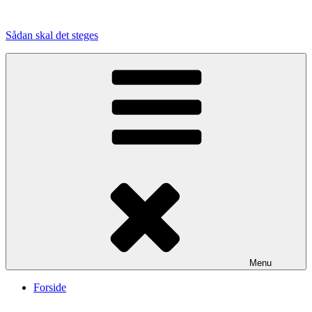
Videre
til
Sådan skal det steges
indhold
Menu
Forside