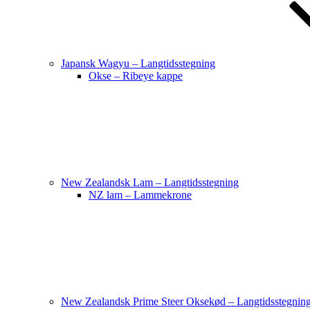
Japansk Wagyu – Langtidsstegning
Okse – Ribeye kappe
New Zealandsk Lam – Langtidsstegning
NZ lam – Lammekrone
New Zealandsk Prime Steer Oksekød – Langtidsstegnin