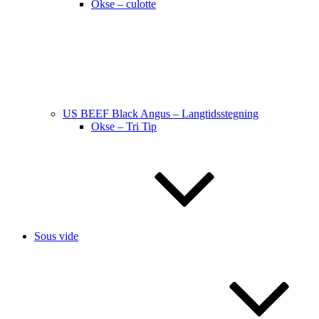
Okse – culotte
US BEEF Black Angus – Langtidsstegning
Okse – Tri Tip
Sous vide