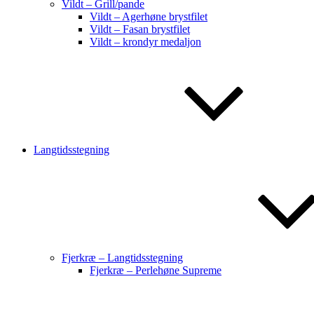
Vildt – Grill/pande
Vildt – Agerhøne brystfilet
Vildt – Fasan brystfilet
Vildt – krondyr medaljon
Langtidsstegning
Fjerkræ – Langtidsstegning
Fjerkræ – Perlehøne Supreme