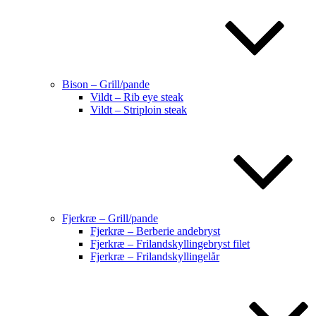
Bison – Grill/pande
Vildt – Rib eye steak
Vildt – Striploin steak
Fjerkræ – Grill/pande
Fjerkræ – Berberie andebryst
Fjerkræ – Frilandskyllingebryst filet
Fjerkræ – Frilandskyllingelår