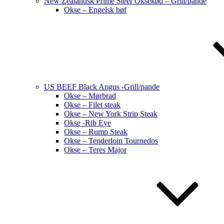
New Zealandsk Prime Steer Oksekød – Grill/pande
Okse – Engelsk bøf
US BEEF Black Angus -Grill/pande
Okse – Mørbrad
Okse – Filet steak
Okse – New York Strip Steak
Okse -Rib Eye
Okse – Rump Steak
Okse – Tenderloin Tournedos
Okse – Teres Major