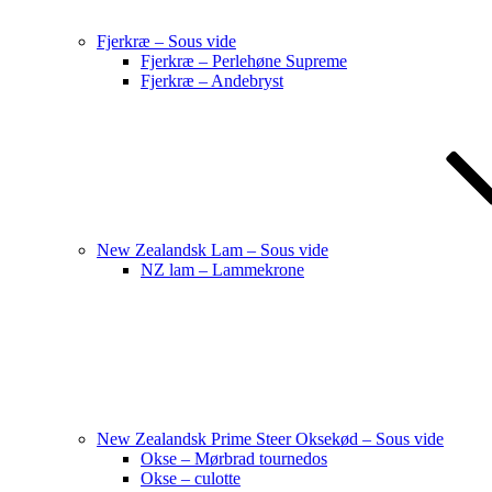
Fjerkræ – Sous vide
Fjerkræ – Perlehøne Supreme
Fjerkræ – Andebryst
New Zealandsk Lam – Sous vide
NZ lam – Lammekrone
New Zealandsk Prime Steer Oksekød – Sous vide
Okse – Mørbrad tournedos
Okse – culotte