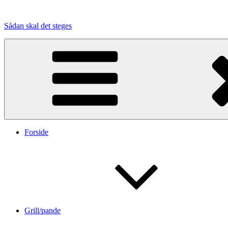
Videre
til
Sådan skal det steges
indhold
Forside
Grill/pande