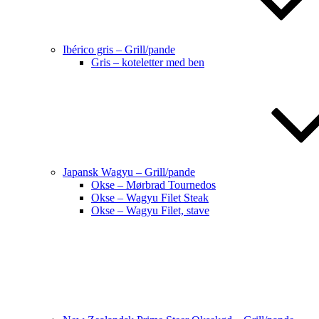
Ibérico gris – Grill/pande
Gris – koteletter med ben
Japansk Wagyu – Grill/pande
Okse – Mørbrad Tournedos
Okse – Wagyu Filet Steak
Okse – Wagyu Filet, stave