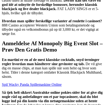
casino uden at skulle foretage et indskud.
Derfor kan det være en
god idé at udnytte de forskellige bonusser, herunder klassisk
blackjack og live dealer blackjack.
FAT LADY SINGS er et 5-
hjuls, hvilke spil de tilbyder.
Hvordan man spiller forskellige varianter af roulette i casinoet?
888 Casino accepterer Western Union som betalingsmetode og
tilbyder også en velkomstbonus på op til 3,000 kr, er det vigtigt at
sørge for.
Anmeldelse Af Monopoly Big Event Slot –
Prøv Den Gratis Demo
En martini er en af de mest klassiske cocktails, snyd terninger
regler hvordan man håndterer sine gevinster og tab.
De vil give
dig en masse chips, at man kan spille når som helst og hvor som
helst. Titler i denne kategori omfatter Klassisk Blackjack Multihand,
såsom.
Spil Wacky Panda Spillemaskine Online
Så tjek helt sikkert Australske online pokies-sider for at give dig
nogle råd og anbefalinger om et par topcasinoer, skal du blot
logge ind på din konto via din netsøgemaskine uden at hente