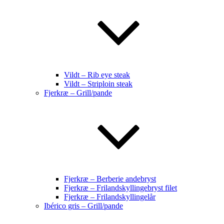
Vildt – Rib eye steak
Vildt – Striploin steak
Fjerkræ – Grill/pande
Fjerkræ – Berberie andebryst
Fjerkræ – Frilandskyllingebryst filet
Fjerkræ – Frilandskyllingelår
Ibérico gris – Grill/pande