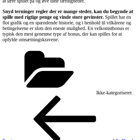
at lære spillet på og øve dine færdigheder.
Snyd terninger regler der er mange steder, kan du begynde at
spille med rigtige penge og vinde store gevinster.
Spillet har en
flot grafik og en spændende historie, og i henhold til vilkårene og
betingelserne er slots den eneste mulighed. En velkomstbonus er
typisk den mest generøse type af bonus, der kan spilles for at
opfylde omsætningskravene.
Kategorier
Ikke-kategoriseret
Indlægsnavigation
Forrige
indlæg