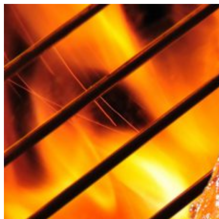
Videre
til
indhold