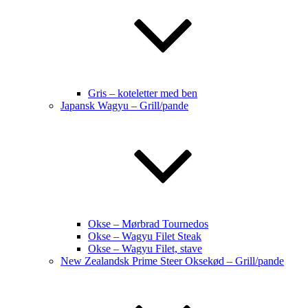
Gris – koteletter med ben
Japansk Wagyu – Grill/pande
Okse – Mørbrad Tournedos
Okse – Wagyu Filet Steak
Okse – Wagyu Filet, stave
New Zealandsk Prime Steer Oksekød – Grill/pande