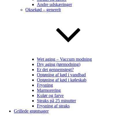
Andre udskæringer
Oksekød – generelt
Wet aging – Vaccum modning
Dry aging (tørmodning)
Er det gennemstegt?
Optøning af kød i vandbad
Optøning af kød i køleskab
Frysning
Marmorering
Kulør og farve
Steaks på 25 minutter
Frysning af steaks
Grillede grøntsager