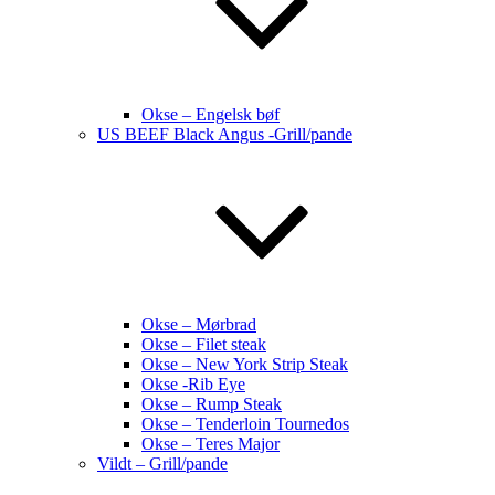
Okse – Engelsk bøf
US BEEF Black Angus -Grill/pande
Okse – Mørbrad
Okse – Filet steak
Okse – New York Strip Steak
Okse -Rib Eye
Okse – Rump Steak
Okse – Tenderloin Tournedos
Okse – Teres Major
Vildt – Grill/pande