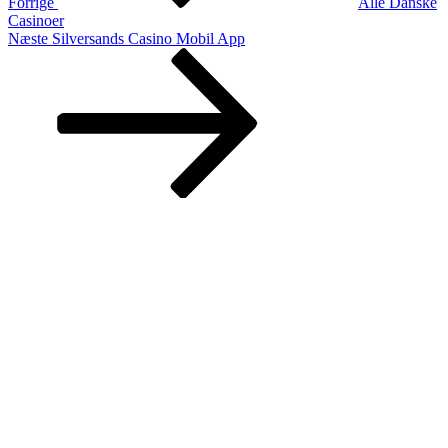
Forrige
Alle Danske
Casinoer
Næste
Næste
Silversands Casino Mobil App
indlæg