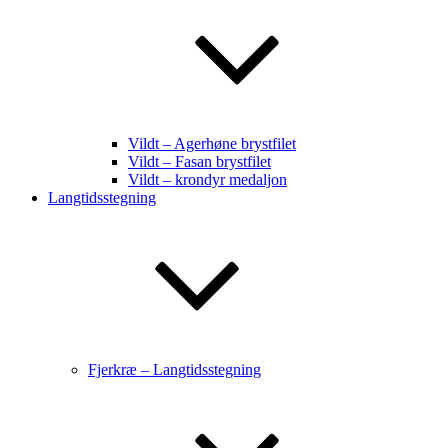
Vildt – Agerhøne brystfilet
Vildt – Fasan brystfilet
Vildt – krondyr medaljon
Langtidsstegning
Fjerkræ – Langtidsstegning