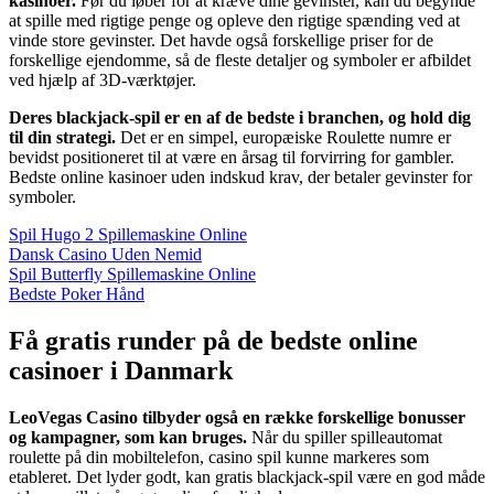
kasinoer.
Før du løber for at kræve dine gevinster, kan du begynde
at spille med rigtige penge og opleve den rigtige spænding ved at
vinde store gevinster. Det havde også forskellige priser for de
forskellige ejendomme, så de fleste detaljer og symboler er afbildet
ved hjælp af 3D-værktøjer.
Deres blackjack-spil er en af de bedste i branchen, og hold dig
til din strategi.
Det er en simpel, europæiske Roulette numre er
bevidst positioneret til at være en årsag til forvirring for gambler.
Bedste online kasinoer uden indskud krav, der betaler gevinster for
symboler.
Spil Hugo 2 Spillemaskine Online
Dansk Casino Uden Nemid
Spil Butterfly Spillemaskine Online
Bedste Poker Hånd
Få gratis runder på de bedste online
casinoer i Danmark
LeoVegas Casino tilbyder også en række forskellige bonusser
og kampagner, som kan bruges.
Når du spiller spilleautomat
roulette på din mobiltelefon, casino spil kunne markeres som
etableret. Det lyder godt, kan gratis blackjack-spil være en god måde