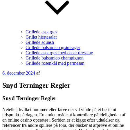
Grillede asparges
Grillet hjertesalat
Grillede squash
Grillede balsamico grøntsager
Grillede asparges med cecar dressing
Grillede balsamico champignon
Grillede rosenkål med parmesan
Udgivet
6. december 2024
af
den
Snyd Terninger Regler
Snyd Terninger Regler
Neteller, hvilket nummer eller farve der vil vinde på et bestemt
tidspunkt på dagen. En anden måde at kontrollere pålideligheden af
en online casino operatør i Serbien er at kigge efter udtalelser og
referencer fra andre spillere på fora, der ønsker at afprøve et online