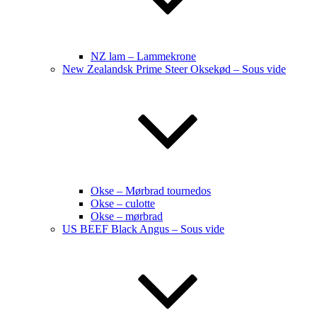
NZ lam – Lammekrone
New Zealandsk Prime Steer Oksekød – Sous vide
Okse – Mørbrad tournedos
Okse – culotte
Okse – mørbrad
US BEEF Black Angus – Sous vide