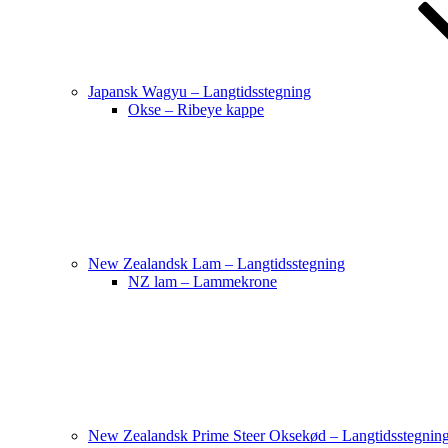
Japansk Wagyu – Langtidsstegning
Okse – Ribeye kappe
New Zealandsk Lam – Langtidsstegning
NZ lam – Lammekrone
New Zealandsk Prime Steer Oksekød – Langtidsstegnin