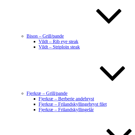
Bison – Grill/pande
Vildt – Rib eye steak
Vildt – Striploin steak
Fjerkræ – Grill/pande
Fjerkræ – Berberie andebryst
Fjerkræ – Frilandskyllingebryst filet
Fjerkræ – Frilandskyllingelår