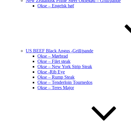
New Zealandsk Prime Steer Oksekød – Grill/pande
Okse – Engelsk bøf
US BEEF Black Angus -Grill/pande
Okse – Mørbrad
Okse – Filet steak
Okse – New York Strip Steak
Okse -Rib Eye
Okse – Rump Steak
Okse – Tenderloin Tournedos
Okse – Teres Major