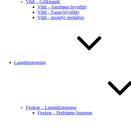
Vildt – Grill/pande
Vildt – Agerhøne brystfilet
Vildt – Fasan brystfilet
Vildt – krondyr medaljon
Langtidsstegning
Fjerkræ – Langtidsstegning
Fjerkræ – Perlehøne Supreme