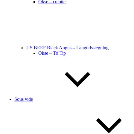
Okse – culotte
US BEEF Black Angus – Langtidsstegning
Okse – Tri Tip
Sous vide