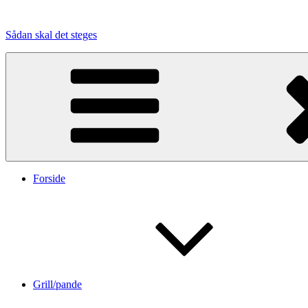
Videre
til
Sådan skal det steges
indhold
Forside
Grill/pande