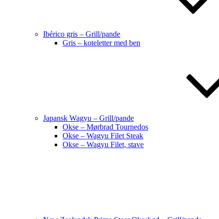
Ibérico gris – Grill/pande
Gris – koteletter med ben
Japansk Wagyu – Grill/pande
Okse – Mørbrad Tournedos
Okse – Wagyu Filet Steak
Okse – Wagyu Filet, stave