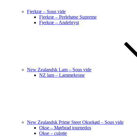
Fjerkræ – Sous vide
Fjerkræ – Perlehøne Supreme
Fjerkræ – Andebryst
New Zealandsk Lam – Sous vide
NZ lam – Lammekrone
New Zealandsk Prime Steer Oksekød – Sous vide
Okse – Mørbrad tournedos
Okse – culotte