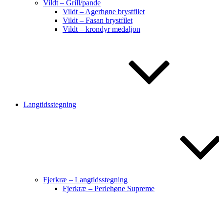
Vildt – Grill/pande
Vildt – Agerhøne brystfilet
Vildt – Fasan brystfilet
Vildt – krondyr medaljon
Langtidsstegning
Fjerkræ – Langtidsstegning
Fjerkræ – Perlehøne Supreme