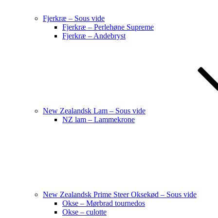
Fjerkræ – Sous vide
Fjerkræ – Perlehøne Supreme
Fjerkræ – Andebryst
New Zealandsk Lam – Sous vide
NZ lam – Lammekrone
New Zealandsk Prime Steer Oksekød – Sous vide
Okse – Mørbrad tournedos
Okse – culotte