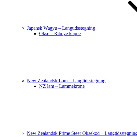
Japansk Wagyu – Langtidsstegning
Okse – Ribeye kappe
New Zealandsk Lam – Langtidsstegning
NZ lam – Lammekrone
New Zealandsk Prime Steer Oksekød – Langtidsstegnin