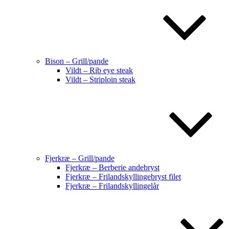
Bison – Grill/pande
Vildt – Rib eye steak
Vildt – Striploin steak
Fjerkræ – Grill/pande
Fjerkræ – Berberie andebryst
Fjerkræ – Frilandskyllingebryst filet
Fjerkræ – Frilandskyllingelår