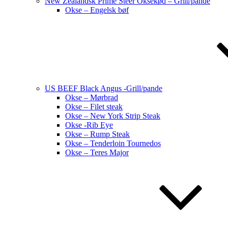
New Zealandsk Prime Steer Oksekød – Grill/pande
Okse – Engelsk bøf
US BEEF Black Angus -Grill/pande
Okse – Mørbrad
Okse – Filet steak
Okse – New York Strip Steak
Okse -Rib Eye
Okse – Rump Steak
Okse – Tenderloin Tournedos
Okse – Teres Major