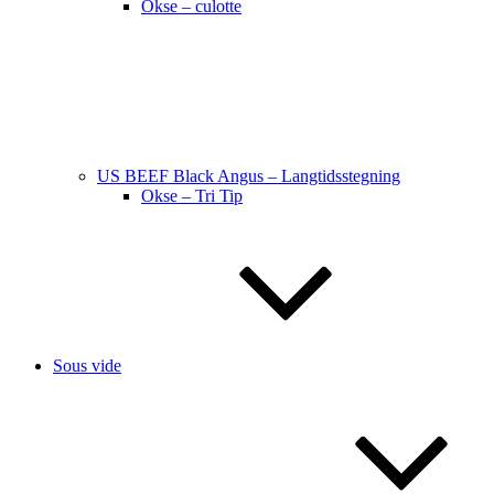
Okse – culotte
US BEEF Black Angus – Langtidsstegning
Okse – Tri Tip
Sous vide