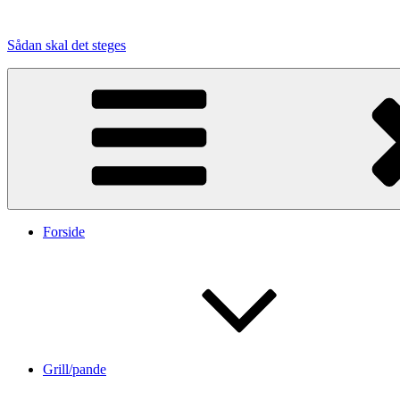
Videre
til
Sådan skal det steges
indhold
Forside
Grill/pande