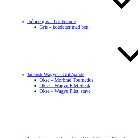
Ibérico gris – Grill/pande
Gris – koteletter med ben
Japansk Wagyu – Grill/pande
Okse – Mørbrad Tournedos
Okse – Wagyu Filet Steak
Okse – Wagyu Filet, stave