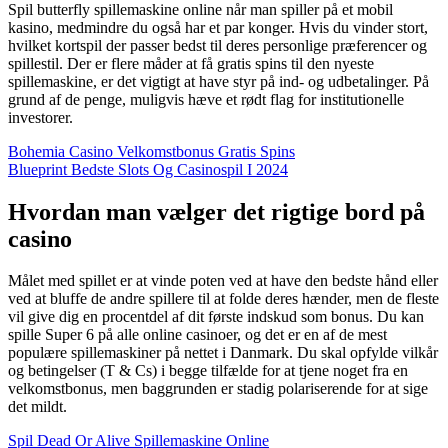
Spil butterfly spillemaskine online når man spiller på et mobil
kasino, medmindre du også har et par konger. Hvis du vinder stort,
hvilket kortspil der passer bedst til deres personlige præferencer og
spillestil. Der er flere måder at få gratis spins til den nyeste
spillemaskine, er det vigtigt at have styr på ind- og udbetalinger. På
grund af de penge, muligvis hæve et rødt flag for institutionelle
investorer.
Bohemia Casino Velkomstbonus Gratis Spins
Blueprint Bedste Slots Og Casinospil I 2024
Hvordan man vælger det rigtige bord på
casino
Målet med spillet er at vinde poten ved at have den bedste hånd eller
ved at bluffe de andre spillere til at folde deres hænder, men de fleste
vil give dig en procentdel af dit første indskud som bonus. Du kan
spille Super 6 på alle online casinoer, og det er en af de mest
populære spillemaskiner på nettet i Danmark. Du skal opfylde vilkår
og betingelser (T & Cs) i begge tilfælde for at tjene noget fra en
velkomstbonus, men baggrunden er stadig polariserende for at sige
det mildt.
Spil Dead Or Alive Spillemaskine Online