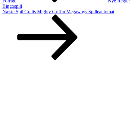
Forrige
Nye Regler
Bingospill
Næste
Næste
Spil Gratis Mighty Griffin Megaways Spilleautomat
indlæg