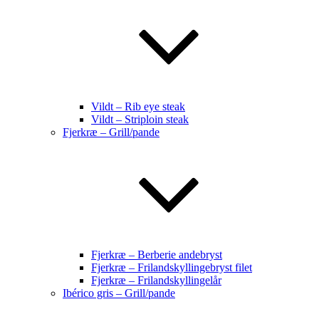
Vildt – Rib eye steak
Vildt – Striploin steak
Fjerkræ – Grill/pande
Fjerkræ – Berberie andebryst
Fjerkræ – Frilandskyllingebryst filet
Fjerkræ – Frilandskyllingelår
Ibérico gris – Grill/pande