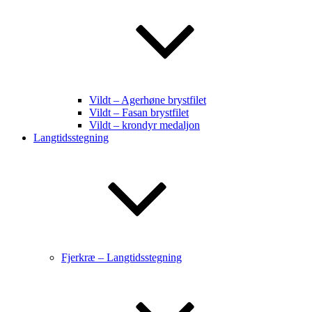
Vildt – Agerhøne brystfilet
Vildt – Fasan brystfilet
Vildt – krondyr medaljon
Langtidsstegning
Fjerkræ – Langtidsstegning