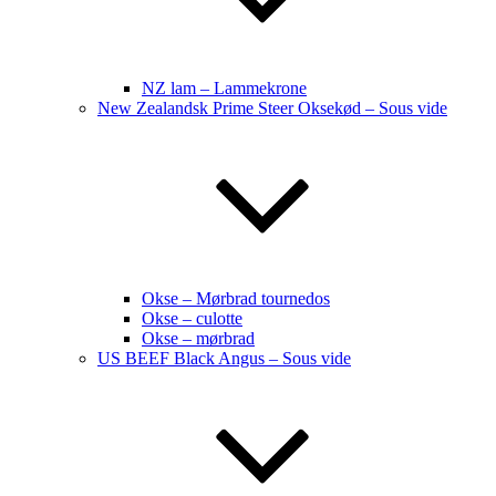
NZ lam – Lammekrone
New Zealandsk Prime Steer Oksekød – Sous vide
Okse – Mørbrad tournedos
Okse – culotte
Okse – mørbrad
US BEEF Black Angus – Sous vide