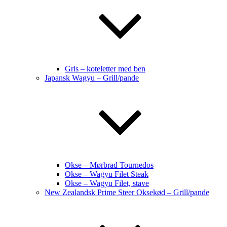
Gris – koteletter med ben
Japansk Wagyu – Grill/pande
Okse – Mørbrad Tournedos
Okse – Wagyu Filet Steak
Okse – Wagyu Filet, stave
New Zealandsk Prime Steer Oksekød – Grill/pande