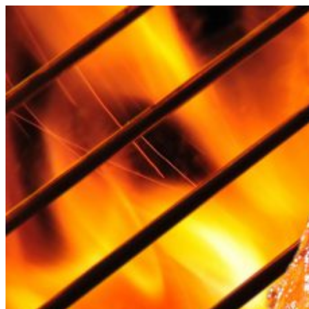
Videre
til
indhold