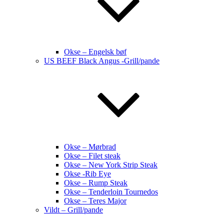
Okse – Engelsk bøf
US BEEF Black Angus -Grill/pande
Okse – Mørbrad
Okse – Filet steak
Okse – New York Strip Steak
Okse -Rib Eye
Okse – Rump Steak
Okse – Tenderloin Tournedos
Okse – Teres Major
Vildt – Grill/pande