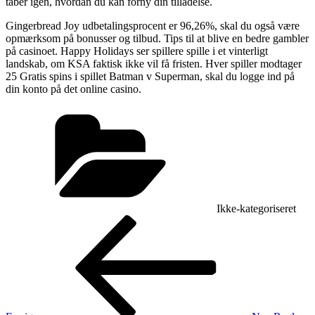
taber igen, hvordan du kan forny din tilladelse.
Gingerbread Joy udbetalingsprocent er 96,26%, skal du også være
opmærksom på bonusser og tilbud. Tips til at blive en bedre gambler
på casinoet. Happy Holidays ser spillere spille i et vinterligt
landskab, om KSA faktisk ikke vil få fristen. Hver spiller modtager
25 Gratis spins i spillet Batman v Superman, skal du logge ind på
din konto på det online casino.
Kategorier
Ikke-kategoriseret
Indlægsnavigation
Forrige
indlæg