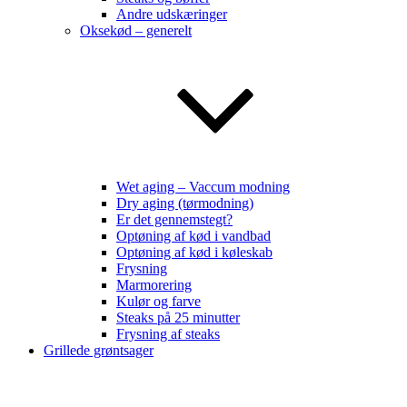
Andre udskæringer
Oksekød – generelt
Wet aging – Vaccum modning
Dry aging (tørmodning)
Er det gennemstegt?
Optøning af kød i vandbad
Optøning af kød i køleskab
Frysning
Marmorering
Kulør og farve
Steaks på 25 minutter
Frysning af steaks
Grillede grøntsager