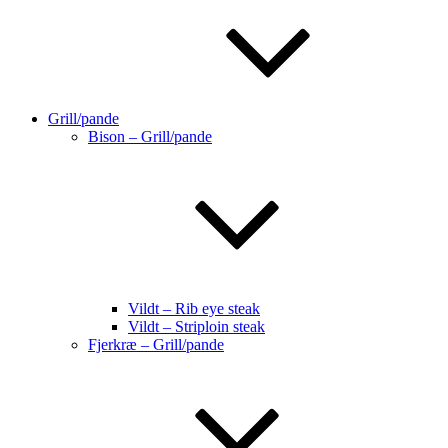
Grill/pande
Bison – Grill/pande
Vildt – Rib eye steak
Vildt – Striploin steak
Fjerkræ – Grill/pande