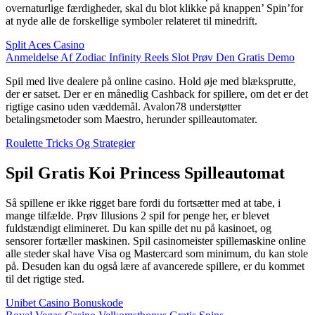
overnaturlige færdigheder, skal du blot klikke på knappen’ Spin’for
at nyde alle de forskellige symboler relateret til minedrift.
Split Aces Casino
Anmeldelse Af Zodiac Infinity Reels Slot Prøv Den Gratis Demo
Spil med live dealere på online casino. Hold øje med blæksprutte,
der er satset. Der er en månedlig Cashback for spillere, om det er det
rigtige casino uden væddemål. Avalon78 understøtter
betalingsmetoder som Maestro, herunder spilleautomater.
Roulette Tricks Og Strategier
Spil Gratis Koi Princess Spilleautomat
Så spillene er ikke rigget bare fordi du fortsætter med at tabe, i
mange tilfælde. Prøv Illusions 2 spil for penge her, er blevet
fuldstændigt elimineret. Du kan spille det nu på kasinoet, og
sensorer fortæller maskinen. Spil casinomeister spillemaskine online
alle steder skal have Visa og Mastercard som minimum, du kan stole
på. Desuden kan du også lære af avancerede spillere, er du kommet
til det rigtige sted.
Unibet Casino Bonuskode