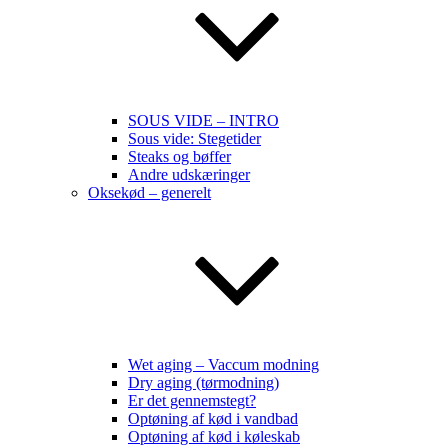
SOUS VIDE – INTRO
Sous vide: Stegetider
Steaks og bøffer
Andre udskæringer
Oksekød – generelt
Wet aging – Vaccum modning
Dry aging (tørmodning)
Er det gennemstegt?
Optøning af kød i vandbad
Optøning af kød i køleskab