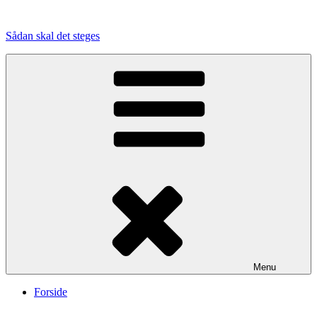
Videre
til
Sådan skal det steges
indhold
Menu
Forside