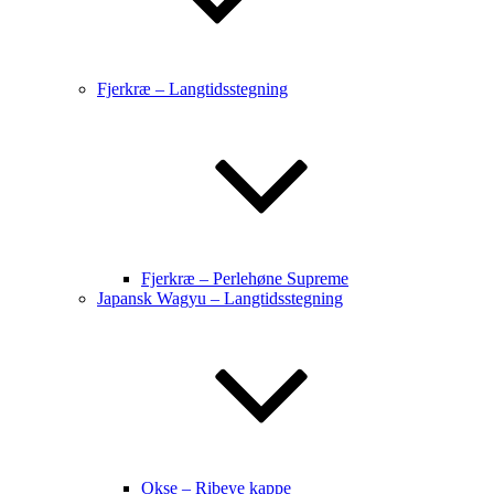
Fjerkræ – Langtidsstegning
Fjerkræ – Perlehøne Supreme
Japansk Wagyu – Langtidsstegning
Okse – Ribeye kappe