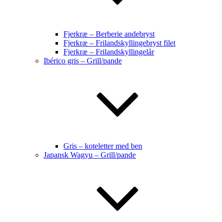
Fjerkræ – Berberie andebryst
Fjerkræ – Frilandskyllingebryst filet
Fjerkræ – Frilandskyllingelår
Ibérico gris – Grill/pande
Gris – koteletter med ben
Japansk Wagyu – Grill/pande