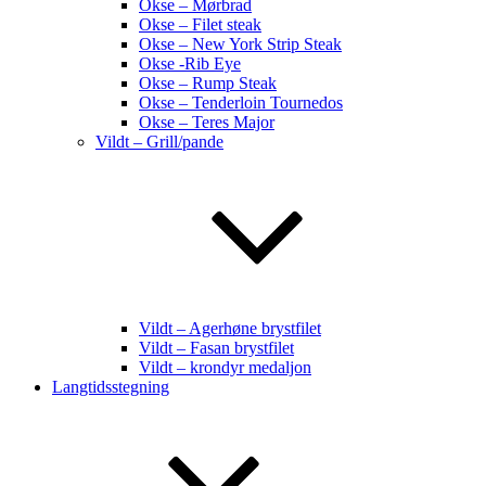
Okse – Mørbrad
Okse – Filet steak
Okse – New York Strip Steak
Okse -Rib Eye
Okse – Rump Steak
Okse – Tenderloin Tournedos
Okse – Teres Major
Vildt – Grill/pande
Vildt – Agerhøne brystfilet
Vildt – Fasan brystfilet
Vildt – krondyr medaljon
Langtidsstegning