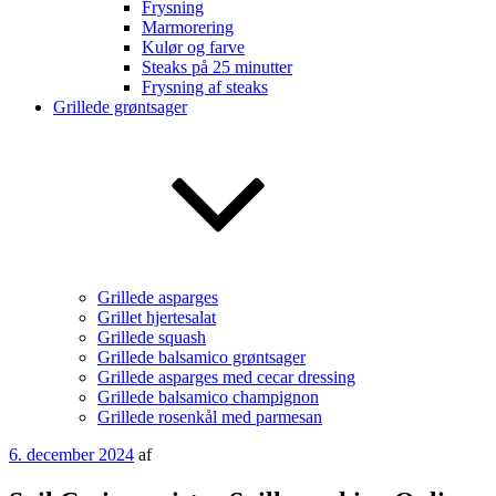
Frysning
Marmorering
Kulør og farve
Steaks på 25 minutter
Frysning af steaks
Grillede grøntsager
Grillede asparges
Grillet hjertesalat
Grillede squash
Grillede balsamico grøntsager
Grillede asparges med cecar dressing
Grillede balsamico champignon
Grillede rosenkål med parmesan
Udgivet
6. december 2024
af
den