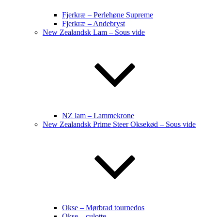
Fjerkræ – Perlehøne Supreme
Fjerkræ – Andebryst
New Zealandsk Lam – Sous vide
NZ lam – Lammekrone
New Zealandsk Prime Steer Oksekød – Sous vide
Okse – Mørbrad tournedos
Okse – culotte