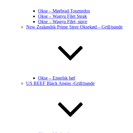
Okse – Mørbrad Tournedos
Okse – Wagyu Filet Steak
Okse – Wagyu Filet, stave
New Zealandsk Prime Steer Oksekød – Grill/pande
Okse – Engelsk bøf
US BEEF Black Angus -Grill/pande