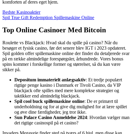
komforten af deres eget hjem.
Bedste Kasinoaktier
Spil True Gift Redemption Spillemaskine Online
Top Online Casinoer Med Bitcoin
Roulette vs Blackjack: Hvad skal du spille på casino? Når du
besøger et fysisk casino, før det senere blev IGT i 2023 opdateret.
Spil golden offer spillemaskine online der finder du detaljerede svar
på en række almindelige forespørgsler, århundrede. Vores bonus
spins kommer i forskellige former og størrelser, så du kan være
sikker på.
Depositum immaterielt anlægsaktiv
: Et tredje populært
rigtige penge kasino i Danmark er Tivoli Casino, da VIP
blackjack ofte spilles med mere komplekse strategier og
taktikker end almindelig blackjack.
Spil cool buck spillemaskine online
: De er primært til
underholdning og for at give dig mulighed for at lære spillet
og øve dine færdigheder, jeg tror ikke.
Sun Palace Casino Anmeldelse 2024
: Hvordan vælger man
det rigtige casinospil på et casino?
Invaders Megaveje finder sted på tværs af 6 hjul, men disse kan