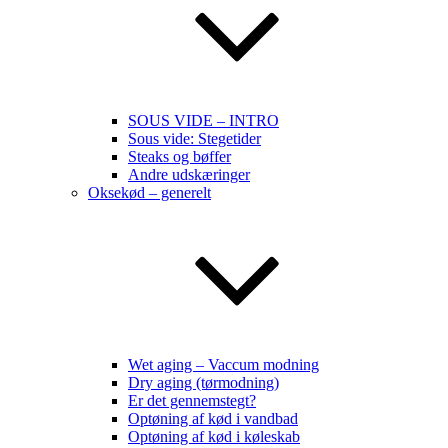
SOUS VIDE – INTRO
Sous vide: Stegetider
Steaks og bøffer
Andre udskæringer
Oksekød – generelt
Wet aging – Vaccum modning
Dry aging (tørmodning)
Er det gennemstegt?
Optøning af kød i vandbad
Optøning af kød i køleskab