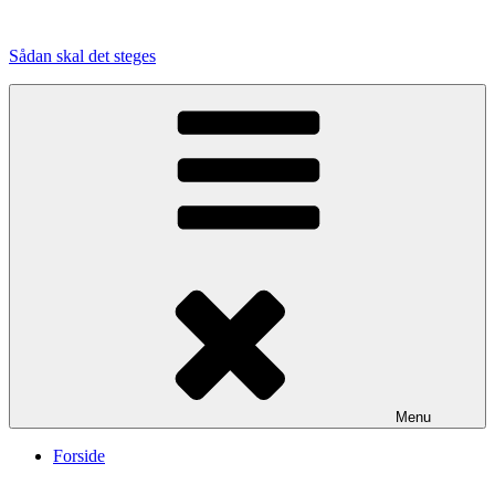
Videre
til
Sådan skal det steges
indhold
Menu
Forside