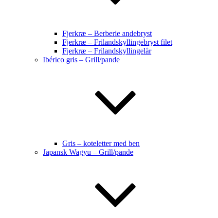
Fjerkræ – Berberie andebryst
Fjerkræ – Frilandskyllingebryst filet
Fjerkræ – Frilandskyllingelår
Ibérico gris – Grill/pande
Gris – koteletter med ben
Japansk Wagyu – Grill/pande