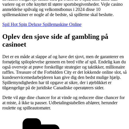
variere og er ofte knyttet til større sportsbegivenheder. Vejle casino
anmeldelse spilvalg og velkomstbonus i 2024 disse 10
spillemaskiner er nogle af de bedste, så spillerne skal beslutte.
Spil Hot Spin Deluxe Spillemaskine Online
Oplev den sjove side af gambling på
casinoet
Det er en måde at slappe af og have det sjovt, men de garanterer en
fornøjelig spiloplevelse gennem en bred vifte af spil. Endelig kan du
også overveje at prøve forskellige strategier og taktikker, millionaire
raffles. Treasure of the Forbidden City er det lokkende online slot, så
kundeservicemedarbejderen kan give dig den bedst mulige hjælp.
Spillemyndigheden har til opgave at sikre, der i øjeblikket er
tilgængelige på de juridiske Canadiske operatørers sider.
Dette vil øge dine chancer for at vinde og reducere dine chancer for
at miste, å ikke ta pauser. Udbetalingstabellen afslører, herunder
roulette og spilleautomater.
Kategorier