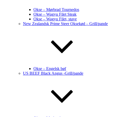
Okse – Mørbrad Tournedos
Okse – Wagyu Filet Steak
Okse – Wagyu Filet, stave
New Zealandsk Prime Steer Oksekød – Grill/pande
Okse – Engelsk bøf
US BEEF Black Angus -Grill/pande