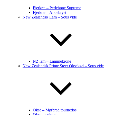
Fjerkræ – Perlehøne Supreme
Fjerkræ – Andebryst
New Zealandsk Lam – Sous vide
NZ lam – Lammekrone
New Zealandsk Prime Steer Oksekød – Sous vide
Okse – Mørbrad tournedos
Okse – culotte