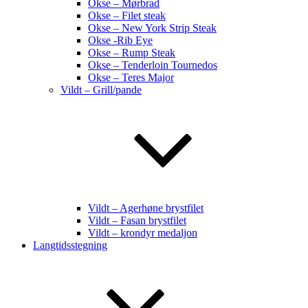
Okse – Mørbrad
Okse – Filet steak
Okse – New York Strip Steak
Okse -Rib Eye
Okse – Rump Steak
Okse – Tenderloin Tournedos
Okse – Teres Major
Vildt – Grill/pande
Vildt – Agerhøne brystfilet
Vildt – Fasan brystfilet
Vildt – krondyr medaljon
Langtidsstegning