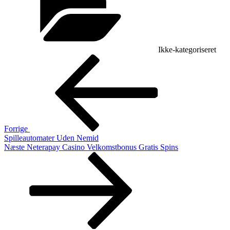
Ikke-kategoriseret
Indlægsnavigation
Forrige
indlæg
Forrige
Spilleautomater Uden Nemid
Næste
Næste
Neterapay Casino Velkomstbonus Gratis Spins
indlæg