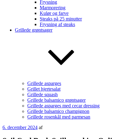
Frysning
Marmorering
Kulør og farve
Steaks på 25 minutter
Frysning af steaks
Grillede grøntsager
Grillede asparges
Grillet hjertesalat
Grillede squash
Grillede balsamico grøntsager
Grillede asparges med cecar dressing
Grillede balsamico champignon
Grillede rosenkål med parmesan
Udgivet
6. december 2024
af
den