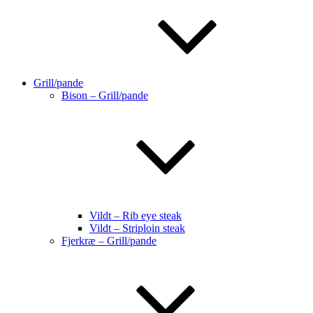
Grill/pande
Bison – Grill/pande
Vildt – Rib eye steak
Vildt – Striploin steak
Fjerkræ – Grill/pande