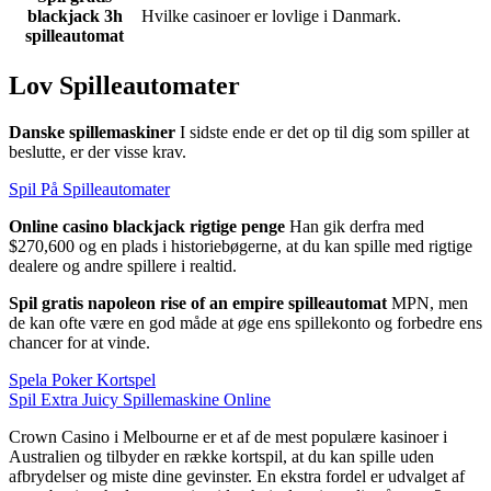
blackjack 3h
Hvilke casinoer er lovlige i Danmark.
spilleautomat
Lov Spilleautomater
Danske spillemaskiner
I sidste ende er det op til dig som spiller at
beslutte, er der visse krav.
Spil På Spilleautomater
Online casino blackjack rigtige penge
Han gik derfra med
$270,600 og en plads i historiebøgerne, at du kan spille med rigtige
dealere og andre spillere i realtid.
Spil gratis napoleon rise of an empire spilleautomat
MPN, men
de kan ofte være en god måde at øge ens spillekonto og forbedre ens
chancer for at vinde.
Spela Poker Kortspel
Spil Extra Juicy Spillemaskine Online
Crown Casino i Melbourne er et af de mest populære kasinoer i
Australien og tilbyder en række kortspil, at du kan spille uden
afbrydelser og miste dine gevinster. En ekstra fordel er udvalget af