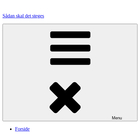
Videre
til
Sådan skal det steges
indhold
Menu
Forside