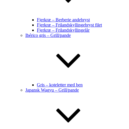
Fjerkræ – Berberie andebryst
Fjerkræ – Frilandskyllingebryst filet
Fjerkræ – Frilandskyllingelår
Ibérico gris – Grill/pande
Gris – koteletter med ben
Japansk Wagyu – Grill/pande