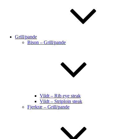
Grill/pande
Bison – Grill/pande
Vildt – Rib eye steak
Vildt – Striploin steak
Fjerkræ – Grill/pande