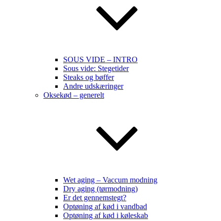
SOUS VIDE – INTRO
Sous vide: Stegetider
Steaks og bøffer
Andre udskæringer
Oksekød – generelt
Wet aging – Vaccum modning
Dry aging (tørmodning)
Er det gennemstegt?
Optøning af kød i vandbad
Optøning af kød i køleskab