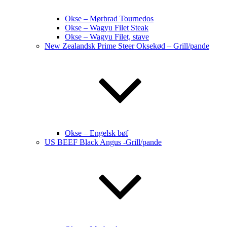
Okse – Mørbrad Tournedos
Okse – Wagyu Filet Steak
Okse – Wagyu Filet, stave
New Zealandsk Prime Steer Oksekød – Grill/pande
Okse – Engelsk bøf
US BEEF Black Angus -Grill/pande