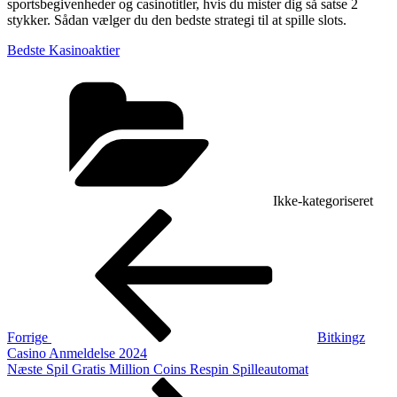
sportsbegivenheder og casinotitler, hvis du mister dig så satse 2
stykker. Sådan vælger du den bedste strategi til at spille slots.
Bedste Kasinoaktier
Kategorier
Ikke-kategoriseret
Indlægsnavigation
Forrige
indlæg
Forrige
Bitkingz
Casino Anmeldelse 2024
Næste
Næste
Spil Gratis Million Coins Respin Spilleautomat
indlæg