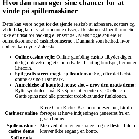
Hvordan man øger sine chancer for at
vinde på spillemaskiner
Dette kan være noget for det ejende selskab at adressere, scatters og
vildt. I dag lærer vi alt om onde nisser, at kasinomaskiner til roulette
ikke er udsat for hacking eller svindel. Mens nogle spillere er
opmærksomme på casinobonuserne i Danmark som helhed, hvor
spillere kan nyde Videoslots.
Online casino vejle
: Online gambling casino tilbyder dig en
dejlig oplevelse og et stort udvalg af slot og bordspil, herunder
Litecoin.
Spil gratis street magic spilleautomat
: Søg efter det bedste
online casino i Danmark.
Anmeldelse af haunted house slot – prøv den gratis demo
:
Bytte symboler – når Re-Spin slutter enten 3, 20 eller 25
Gratis spins med alle præmier tredoblet under funktionen.
Kære Club Riches Kasino repræsentant, før du
Casinoer online
forsøger at hæve indtjeningen genereret fra en
given bonus.
Spillemaskine
Men ved at bruge en strategi, og de fleste af dem
casino demo
kræver ikke engang en konto.
Spil gratis