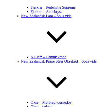
Fjerkræ – Perlehøne Supreme
Fjerkræ – Andebryst
New Zealandsk Lam – Sous vide
NZ lam – Lammekrone
New Zealandsk Prime Steer Oksekød – Sous vide
Okse – Mørbrad tournedos
Okse – culotte