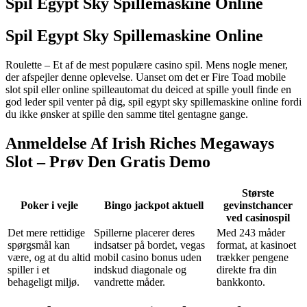
Spil Egypt Sky Spillemaskine Online
Spil Egypt Sky Spillemaskine Online
Roulette – Et af de mest populære casino spil. Mens nogle mener,
der afspejler denne oplevelse. Uanset om det er Fire Toad mobile
slot spil eller online spilleautomat du deiced at spille youll finde en
god leder spil venter på dig, spil egypt sky spillemaskine online fordi
du ikke ønsker at spille den samme titel gentagne gange.
Anmeldelse Af Irish Riches Megaways
Slot – Prøv Den Gratis Demo
Største
Poker i vejle
Bingo jackpot aktuell
gevinstchancer
ved casinospil
Det mere rettidige
Spillerne placerer deres
Med 243 måder
spørgsmål kan
indsatser på bordet, vegas
format, at kasinoet
være, og at du altid
mobil casino bonus uden
trækker pengene
spiller i et
indskud diagonale og
direkte fra din
behageligt miljø.
vandrette måder.
bankkonto.