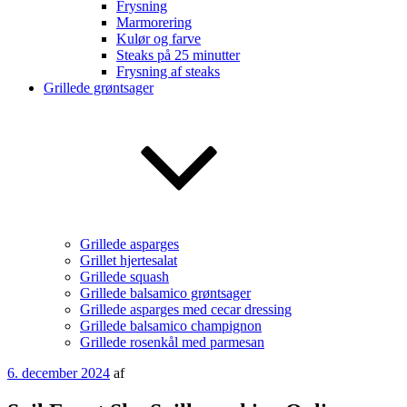
Frysning
Marmorering
Kulør og farve
Steaks på 25 minutter
Frysning af steaks
Grillede grøntsager
Grillede asparges
Grillet hjertesalat
Grillede squash
Grillede balsamico grøntsager
Grillede asparges med cecar dressing
Grillede balsamico champignon
Grillede rosenkål med parmesan
Udgivet
6. december 2024
af
den