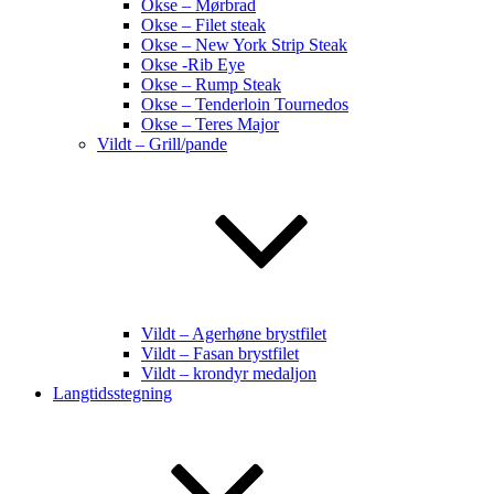
Okse – Mørbrad
Okse – Filet steak
Okse – New York Strip Steak
Okse -Rib Eye
Okse – Rump Steak
Okse – Tenderloin Tournedos
Okse – Teres Major
Vildt – Grill/pande
Vildt – Agerhøne brystfilet
Vildt – Fasan brystfilet
Vildt – krondyr medaljon
Langtidsstegning