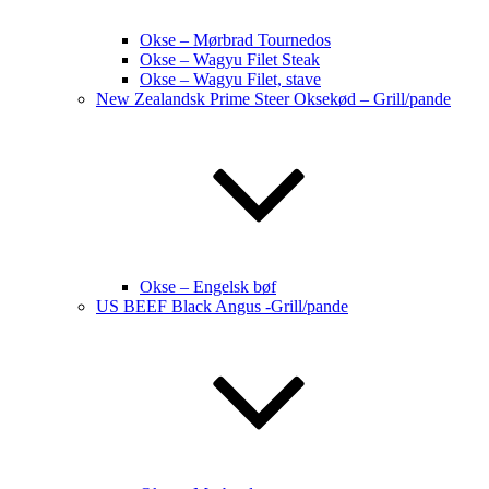
Okse – Mørbrad Tournedos
Okse – Wagyu Filet Steak
Okse – Wagyu Filet, stave
New Zealandsk Prime Steer Oksekød – Grill/pande
Okse – Engelsk bøf
US BEEF Black Angus -Grill/pande