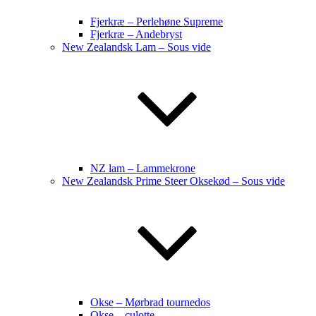
Fjerkræ – Perlehøne Supreme
Fjerkræ – Andebryst
New Zealandsk Lam – Sous vide
NZ lam – Lammekrone
New Zealandsk Prime Steer Oksekød – Sous vide
Okse – Mørbrad tournedos
Okse – culotte