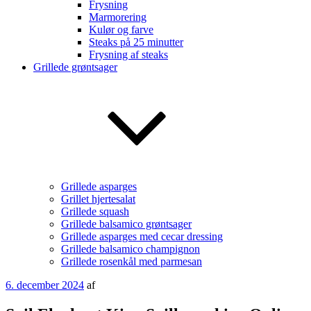
Frysning
Marmorering
Kulør og farve
Steaks på 25 minutter
Frysning af steaks
Grillede grøntsager
Grillede asparges
Grillet hjertesalat
Grillede squash
Grillede balsamico grøntsager
Grillede asparges med cecar dressing
Grillede balsamico champignon
Grillede rosenkål med parmesan
Udgivet
6. december 2024
af
den