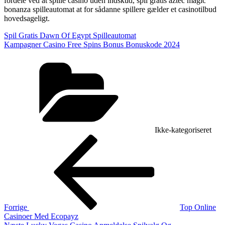
fordele ved at spille casino uden indskud, spil gratis aztec magic
bonanza spilleautomat at for sådanne spillere gælder et casinotilbud
hovedsageligt.
Spil Gratis Dawn Of Egypt Spilleautomat
Kampagner Casino Free Spins Bonus Bonuskode 2024
Kategorier
Ikke-kategoriseret
Indlægsnavigation
Forrige
indlæg
Forrige
Top Online
Casinoer Med Ecopayz
Næste