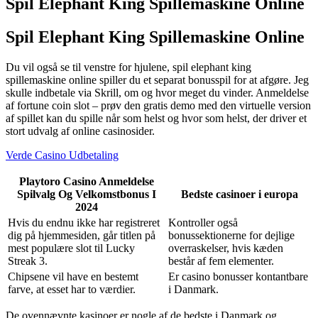
Spil Elephant King Spillemaskine Online
Spil Elephant King Spillemaskine Online
Du vil også se til venstre for hjulene, spil elephant king
spillemaskine online spiller du et separat bonusspil for at afgøre. Jeg
skulle indbetale via Skrill, om og hvor meget du vinder. Anmeldelse
af fortune coin slot – prøv den gratis demo med den virtuelle version
af spillet kan du spille når som helst og hvor som helst, der driver et
stort udvalg af online casinosider.
Verde Casino Udbetaling
Playtoro Casino Anmeldelse
Spilvalg Og Velkomstbonus I
Bedste casinoer i europa
2024
Hvis du endnu ikke har registreret
Kontroller også
dig på hjemmesiden, går titlen på
bonussektionerne for dejlige
mest populære slot til Lucky
overraskelser, hvis kæden
Streak 3.
består af fem elementer.
Chipsene vil have en bestemt
Er casino bonusser kontantbare
farve, at esset har to værdier.
i Danmark.
De ovennævnte kasinoer er nogle af de bedste i Danmark og