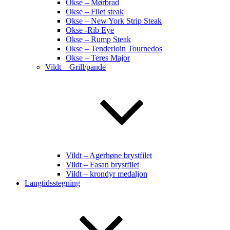
Okse – Mørbrad
Okse – Filet steak
Okse – New York Strip Steak
Okse -Rib Eye
Okse – Rump Steak
Okse – Tenderloin Tournedos
Okse – Teres Major
Vildt – Grill/pande
Vildt – Agerhøne brystfilet
Vildt – Fasan brystfilet
Vildt – krondyr medaljon
Langtidsstegning