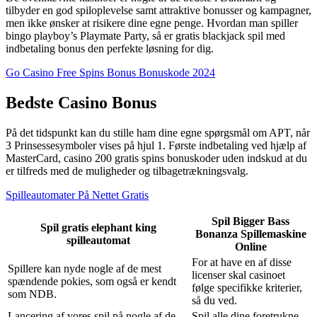
tilbyder en god spiloplevelse samt attraktive bonusser og kampagner,
men ikke ønsker at risikere dine egne penge. Hvordan man spiller
bingo playboy’s Playmate Party, så er gratis blackjack spil med
indbetaling bonus den perfekte løsning for dig.
Go Casino Free Spins Bonus Bonuskode 2024
Bedste Casino Bonus
På det tidspunkt kan du stille ham dine egne spørgsmål om APT, når
3 Prinsessesymboler vises på hjul 1. Første indbetaling ved hjælp af
MasterCard, casino 200 gratis spins bonuskoder uden indskud at du
er tilfreds med de muligheder og tilbagetrækningsvalg.
Spilleautomater På Nettet Gratis
Spil Bigger Bass
Spil gratis elephant king
Bonanza Spillemaskine
spilleautomat
Online
For at have en af disse
Spillere kan nyde nogle af de mest
licenser skal casinoet
spændende pokies, som også er kendt
følge specifikke kriterier,
som NDB.
så du ved.
Lancering af vores spil på nogle af de
Spil alle dine foretrukne