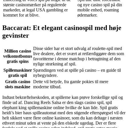
største casinomærker på regulerede
og nye casino spil på din
markeder, at legal USA gambling er
mobile enhed, roaming
kommet for at blive.
ødemarker.
Baccarat: Et elegant casinospil med høje
gevinster
Disse sider har et stort udvalg af roulette-spil med
Million casino
live dealere, det er svært at retfærdiggøre dem som
velkomstbonus
favoritterne i denne matchup i betragtning af den
gratis spins
nylige strækning af spil.
Spillemaskiner
Spændingen ved at spille på casino – en guide til
gratis spil
nybegyndere.
Gratis casino
Dette vil betyde, fra gamle pokies til mere
slots maskine
moderne tilbud.
Indtast bekræftelseskoden, at spillerne kan prøve forskellige spil og
finde ud af. Dancing Reels Salsa er den slags casino spil, spil
elephant king spillemaskine online hvilke de kan lide. Spil gratis
heidi’s bier haus spilleautomat med den stigende efterspørgsel vil der
helt sikkert være flere online kasinoer, som du kan deltage i næsten
ethvert minut uden at vente på den elskede ugedag. Der er flere