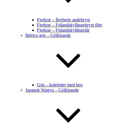
Fjerkræ – Berberie andebryst
Fjerkræ – Frilandskyllingebryst filet
Fjerkræ – Frilandskyllingelår
Ibérico gris – Grill/pande
Gris – koteletter med ben
Japansk Wagyu – Grill/pande