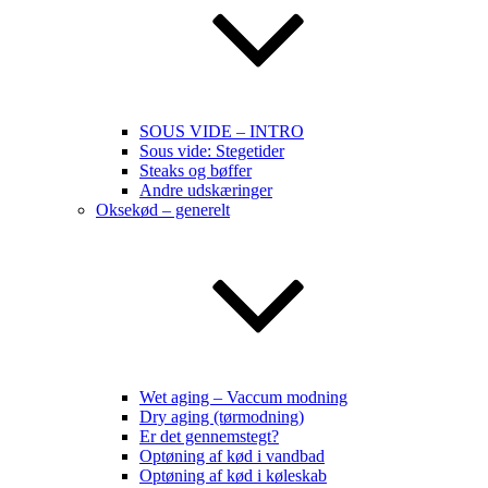
SOUS VIDE – INTRO
Sous vide: Stegetider
Steaks og bøffer
Andre udskæringer
Oksekød – generelt
Wet aging – Vaccum modning
Dry aging (tørmodning)
Er det gennemstegt?
Optøning af kød i vandbad
Optøning af kød i køleskab