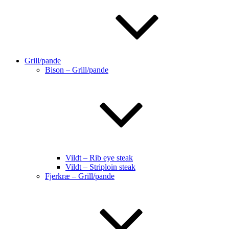
Grill/pande
Bison – Grill/pande
Vildt – Rib eye steak
Vildt – Striploin steak
Fjerkræ – Grill/pande