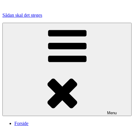
Videre
til
Sådan skal det steges
indhold
Menu
Forside