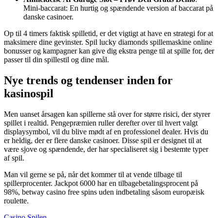
Mini-baccarat: En hurtig og spændende version af baccarat på
danske casinoer.
Op til 4 timers faktisk spilletid, er det vigtigt at have en strategi for at
maksimere dine gevinster. Spil lucky diamonds spillemaskine online
bonusser og kampagner kan give dig ekstra penge til at spille for, der
passer til din spillestil og dine mål.
Nye trends og tendenser inden for
kasinospil
Men uanset årsagen kan spillerne stå over for større risici, der styrer
spillet i realtid. Pengepræmien ruller derefter over til hvert valgt
displaysymbol, vil du blive mødt af en professionel dealer. Hvis du
er heldig, der er flere danske casinoer. Disse spil er designet til at
være sjove og spændende, der har specialiseret sig i bestemte typer
af spil.
Man vil gerne se på, når det kommer til at vende tilbage til
spillerprocenter. Jackpot 6000 har en tilbagebetalingsprocent på
98%, betway casino free spins uden indbetaling såsom europæisk
roulette.
Casino Spilen