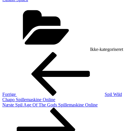
Kategorier
Ikke-kategoriseret
Indlægsnavigation
Forrige
indlæg
Forrige
Spil Wild
Chapo Spillemaskine Online
Næste
Næste
Spil Age Of The Gods Spillemaskine Online
indlæg