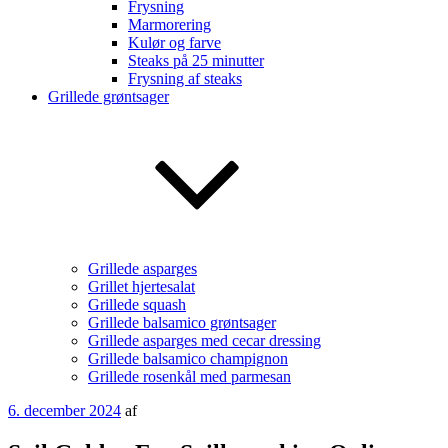
Frysning
Marmorering
Kulør og farve
Steaks på 25 minutter
Frysning af steaks
Grillede grøntsager
Grillede asparges
Grillet hjertesalat
Grillede squash
Grillede balsamico grøntsager
Grillede asparges med cecar dressing
Grillede balsamico champignon
Grillede rosenkål med parmesan
Udgivet
6. december 2024
af
den