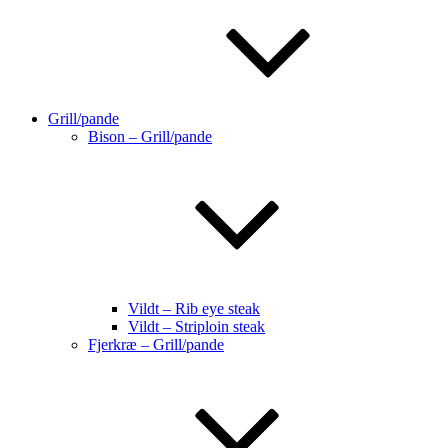
Grill/pande
Bison – Grill/pande
Vildt – Rib eye steak
Vildt – Striploin steak
Fjerkræ – Grill/pande