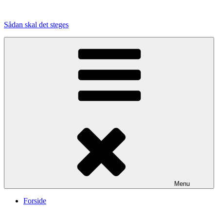
Videre
til
Sådan skal det steges
indhold
Menu
Forside