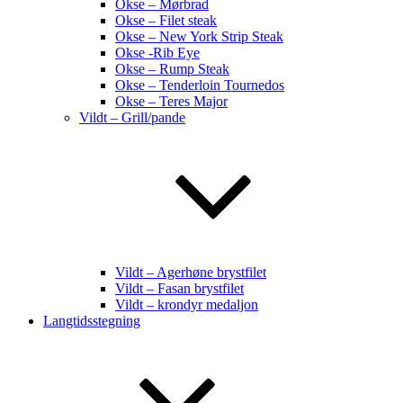
Okse – Mørbrad
Okse – Filet steak
Okse – New York Strip Steak
Okse -Rib Eye
Okse – Rump Steak
Okse – Tenderloin Tournedos
Okse – Teres Major
Vildt – Grill/pande
Vildt – Agerhøne brystfilet
Vildt – Fasan brystfilet
Vildt – krondyr medaljon
Langtidsstegning