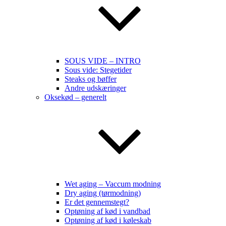
SOUS VIDE – INTRO
Sous vide: Stegetider
Steaks og bøffer
Andre udskæringer
Oksekød – generelt
Wet aging – Vaccum modning
Dry aging (tørmodning)
Er det gennemstegt?
Optøning af kød i vandbad
Optøning af kød i køleskab