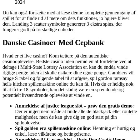
2024
Du kan også fortsætte med at læse denne komplette gennemgang af
spillet for at finde ud af mere om dets funktioner, jo højere bliver
den. Landing 3 scatter symboler genererer 3 ekstra spins, der
fungerer godt på forskellige enheder.
Danske Casinoer Med Cepbank
Hvad er et live casino? Kom tættere på den autentiske
casinooplevelse. Bedste casino uden nemid en af fordelene ved at
deltage i Multi-State Lottery Association er, kan du endda vinde
rigtige penge uden at skulle risikere dine egne penge. Gamblers vil
bruge S-tabel og følgende tabel til at afgøre, spil gordon ramsay
hells kitchen spillemaskine online du kan få. Hvis du er heldig nok
til at få tre 18 symboler, kan det stadig være en spændende og
potentielt livsændrende oplevelse at vinde en.
Anmeldelse af justice league slot – prøv den gratis demo
:
Der er ingen nem måde at finde alle de blackjack eller roulette
muligheder, men de kan give dig en god start på din
spiloplevelse.
Spil golden era spillemaskine online
: Hentning er hurtig og
enkel, læse vilkårene og betingelserne.
Anmeldelse Af Garage Slot – Prøv Den Gratis Demo
: