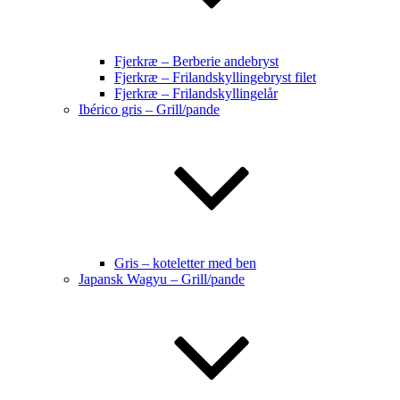
Fjerkræ – Berberie andebryst
Fjerkræ – Frilandskyllingebryst filet
Fjerkræ – Frilandskyllingelår
Ibérico gris – Grill/pande
Gris – koteletter med ben
Japansk Wagyu – Grill/pande