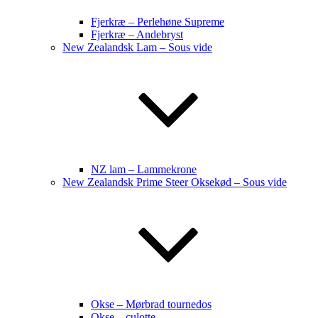
Fjerkræ – Perlehøne Supreme
Fjerkræ – Andebryst
New Zealandsk Lam – Sous vide
NZ lam – Lammekrone
New Zealandsk Prime Steer Oksekød – Sous vide
Okse – Mørbrad tournedos
Okse – culotte