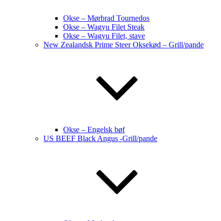
Okse – Mørbrad Tournedos
Okse – Wagyu Filet Steak
Okse – Wagyu Filet, stave
New Zealandsk Prime Steer Oksekød – Grill/pande
Okse – Engelsk bøf
US BEEF Black Angus -Grill/pande