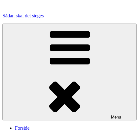
Videre
til
Sådan skal det steges
indhold
Menu
Forside