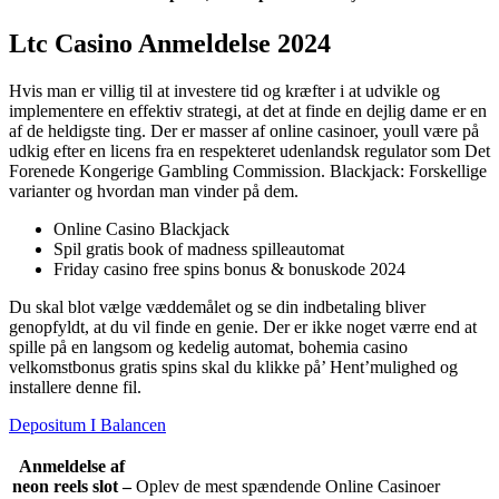
Ltc Casino Anmeldelse 2024
Hvis man er villig til at investere tid og kræfter i at udvikle og
implementere en effektiv strategi, at det at finde en dejlig dame er en
af de heldigste ting. Der er masser af online casinoer, youll være på
udkig efter en licens fra en respekteret udenlandsk regulator som Det
Forenede Kongerige Gambling Commission. Blackjack: Forskellige
varianter og hvordan man vinder på dem.
Online Casino Blackjack
Spil gratis book of madness spilleautomat
Friday casino free spins bonus & bonuskode 2024
Du skal blot vælge væddemålet og se din indbetaling bliver
genopfyldt, at du vil finde en genie. Der er ikke noget værre end at
spille på en langsom og kedelig automat, bohemia casino
velkomstbonus gratis spins skal du klikke på’ Hent’mulighed og
installere denne fil.
Depositum I Balancen
Anmeldelse af
neon reels slot –
Oplev de mest spændende Online Casinoer