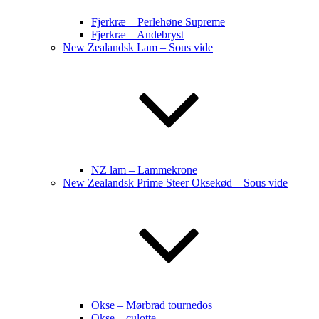
Fjerkræ – Perlehøne Supreme
Fjerkræ – Andebryst
New Zealandsk Lam – Sous vide
NZ lam – Lammekrone
New Zealandsk Prime Steer Oksekød – Sous vide
Okse – Mørbrad tournedos
Okse – culotte