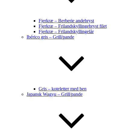
Fjerkræ – Berberie andebryst
Fjerkræ – Frilandskyllingebryst filet
Fjerkræ – Frilandskyllingelår
Ibérico gris – Grill/pande
Gris – koteletter med ben
Japansk Wagyu – Grill/pande