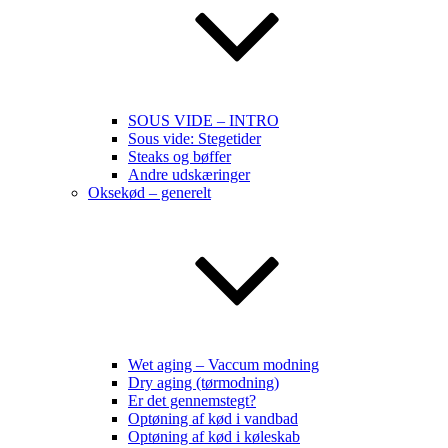
SOUS VIDE – INTRO
Sous vide: Stegetider
Steaks og bøffer
Andre udskæringer
Oksekød – generelt
Wet aging – Vaccum modning
Dry aging (tørmodning)
Er det gennemstegt?
Optøning af kød i vandbad
Optøning af kød i køleskab