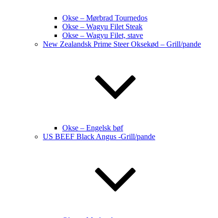
Okse – Mørbrad Tournedos
Okse – Wagyu Filet Steak
Okse – Wagyu Filet, stave
New Zealandsk Prime Steer Oksekød – Grill/pande
Okse – Engelsk bøf
US BEEF Black Angus -Grill/pande