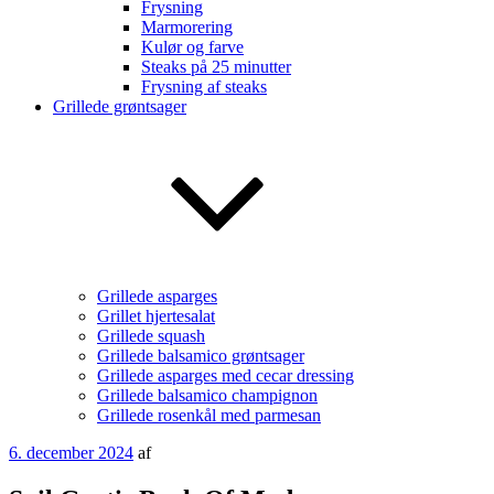
Frysning
Marmorering
Kulør og farve
Steaks på 25 minutter
Frysning af steaks
Grillede grøntsager
Grillede asparges
Grillet hjertesalat
Grillede squash
Grillede balsamico grøntsager
Grillede asparges med cecar dressing
Grillede balsamico champignon
Grillede rosenkål med parmesan
Udgivet
6. december 2024
af
den