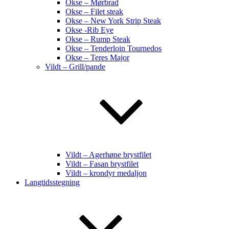
Okse – Mørbrad
Okse – Filet steak
Okse – New York Strip Steak
Okse -Rib Eye
Okse – Rump Steak
Okse – Tenderloin Tournedos
Okse – Teres Major
Vildt – Grill/pande
Vildt – Agerhøne brystfilet
Vildt – Fasan brystfilet
Vildt – krondyr medaljon
Langtidsstegning