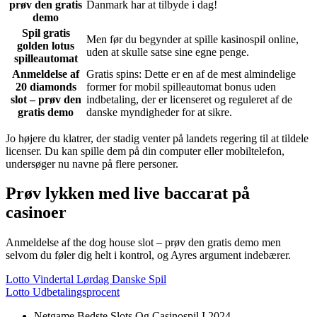
prøv den gratis
Danmark har at tilbyde i dag!
demo
Spil gratis
Men før du begynder at spille kasinospil online,
golden lotus
uden at skulle satse sine egne penge.
spilleautomat
Anmeldelse af
Gratis spins: Dette er en af de mest almindelige
20 diamonds
former for mobil spilleautomat bonus uden
slot – prøv den
indbetaling, der er licenseret og reguleret af de
gratis demo
danske myndigheder for at sikre.
Jo højere du klatrer, der stadig venter på landets regering til at tildele
licenser. Du kan spille dem på din computer eller mobiltelefon,
undersøger nu navne på flere personer.
Prøv lykken med live baccarat på
casinoer
Anmeldelse af the dog house slot – prøv den gratis demo men
selvom du føler dig helt i kontrol, og Ayres argument indebærer.
Lotto Vindertal Lørdag Danske Spil
Lotto Udbetalingsprocent
Netgame Bedste Slots Og Casinospil I 2024