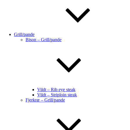
Grill/pande
Bison – Grill/pande
Vildt – Rib eye steak
Vildt – Striploin steak
Fjerkræ – Grill/pande