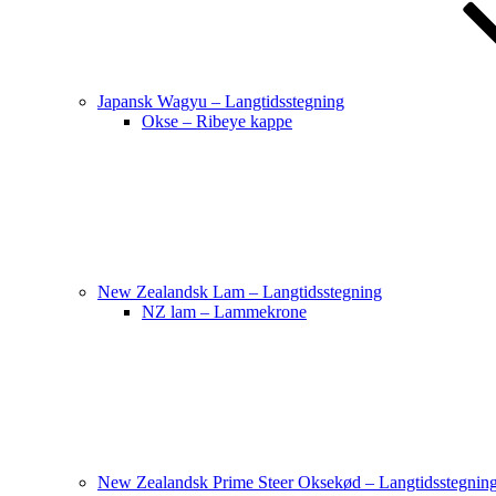
Japansk Wagyu – Langtidsstegning
Okse – Ribeye kappe
New Zealandsk Lam – Langtidsstegning
NZ lam – Lammekrone
New Zealandsk Prime Steer Oksekød – Langtidsstegnin