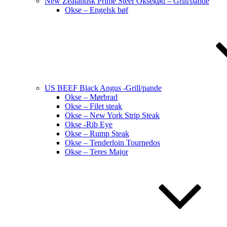
New Zealandsk Prime Steer Oksekød – Grill/pande
Okse – Engelsk bøf
US BEEF Black Angus -Grill/pande
Okse – Mørbrad
Okse – Filet steak
Okse – New York Strip Steak
Okse -Rib Eye
Okse – Rump Steak
Okse – Tenderloin Tournedos
Okse – Teres Major