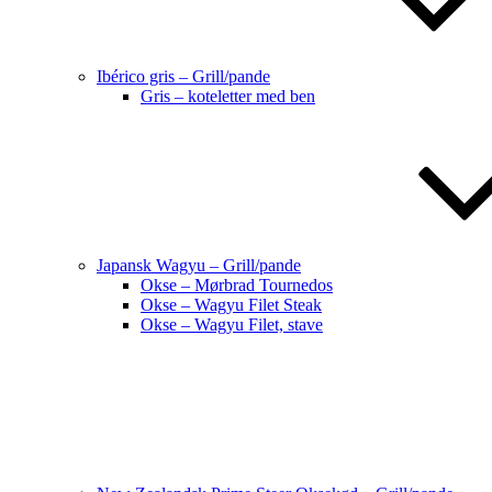
Ibérico gris – Grill/pande
Gris – koteletter med ben
Japansk Wagyu – Grill/pande
Okse – Mørbrad Tournedos
Okse – Wagyu Filet Steak
Okse – Wagyu Filet, stave