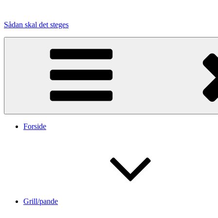
Videre
til
Sådan skal det steges
indhold
Forside
Grill/pande