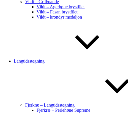
Vildt – Grill/pande
Vildt – Agerhøne brystfilet
Vildt – Fasan brystfilet
Vildt – krondyr medaljon
Langtidsstegning
Fjerkræ – Langtidsstegning
Fjerkræ – Perlehøne Supreme