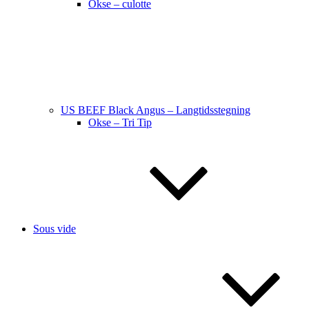
Okse – culotte
US BEEF Black Angus – Langtidsstegning
Okse – Tri Tip
Sous vide