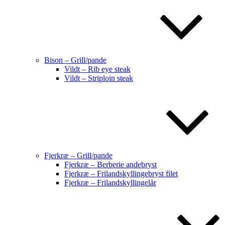
Bison – Grill/pande
Vildt – Rib eye steak
Vildt – Striploin steak
Fjerkræ – Grill/pande
Fjerkræ – Berberie andebryst
Fjerkræ – Frilandskyllingebryst filet
Fjerkræ – Frilandskyllingelår