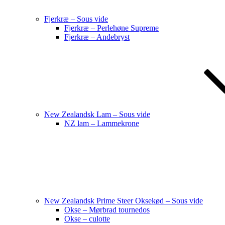
Fjerkræ – Sous vide
Fjerkræ – Perlehøne Supreme
Fjerkræ – Andebryst
New Zealandsk Lam – Sous vide
NZ lam – Lammekrone
New Zealandsk Prime Steer Oksekød – Sous vide
Okse – Mørbrad tournedos
Okse – culotte