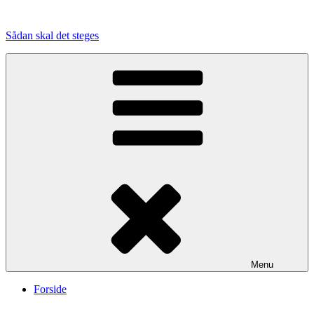
Videre
til
Sådan skal det steges
indhold
Menu
Forside