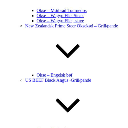
Okse – Mørbrad Tournedos
Okse – Wagyu Filet Steak
Okse – Wagyu Filet, stave
New Zealandsk Prime Steer Oksekød – Grill/pande
Okse – Engelsk bøf
US BEEF Black Angus -Grill/pande