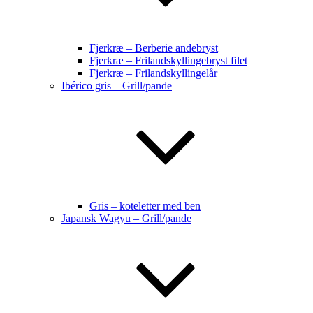
Fjerkræ – Berberie andebryst
Fjerkræ – Frilandskyllingebryst filet
Fjerkræ – Frilandskyllingelår
Ibérico gris – Grill/pande
Gris – koteletter med ben
Japansk Wagyu – Grill/pande