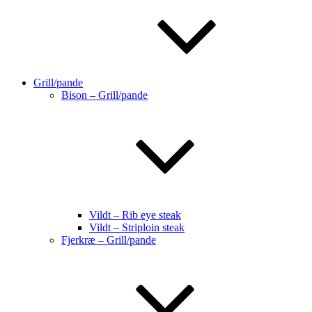
Grill/pande
Bison – Grill/pande
Vildt – Rib eye steak
Vildt – Striploin steak
Fjerkræ – Grill/pande