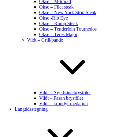
Okse – Mørbrad
Okse – Filet steak
Okse – New York Strip Steak
Okse -Rib Eye
Okse – Rump Steak
Okse – Tenderloin Tournedos
Okse – Teres Major
Vildt – Grill/pande
Vildt – Agerhøne brystfilet
Vildt – Fasan brystfilet
Vildt – krondyr medaljon
Langtidsstegning