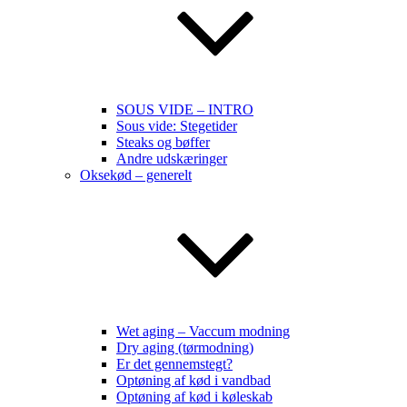
SOUS VIDE – INTRO
Sous vide: Stegetider
Steaks og bøffer
Andre udskæringer
Oksekød – generelt
Wet aging – Vaccum modning
Dry aging (tørmodning)
Er det gennemstegt?
Optøning af kød i vandbad
Optøning af kød i køleskab