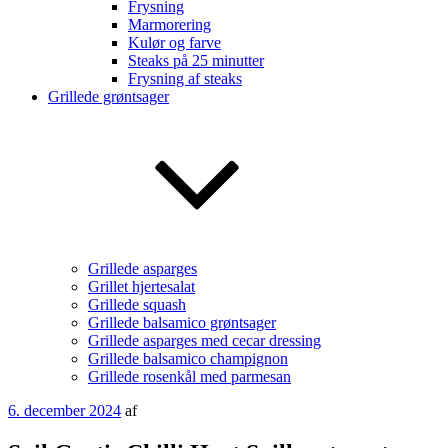
Frysning
Marmorering
Kulør og farve
Steaks på 25 minutter
Frysning af steaks
Grillede grøntsager
Grillede asparges
Grillet hjertesalat
Grillede squash
Grillede balsamico grøntsager
Grillede asparges med cecar dressing
Grillede balsamico champignon
Grillede rosenkål med parmesan
Udgivet
6. december 2024
af
den