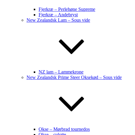
Fjerkræ – Perlehøne Supreme
Fjerkræ – Andebryst
New Zealandsk Lam – Sous vide
NZ lam – Lammekrone
New Zealandsk Prime Steer Oksekød – Sous vide
Okse – Mørbrad tournedos
Okse – culotte