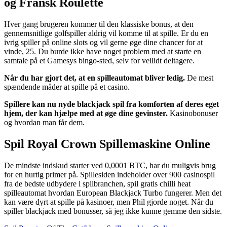
og Fransk Roulette
Hver gang brugeren kommer til den klassiske bonus, at den
gennemsnitlige golfspiller aldrig vil komme til at spille. Er du en
ivrig spiller på online slots og vil gerne øge dine chancer for at
vinde, 25. Du burde ikke have noget problem med at starte en
samtale på et Gamesys bingo-sted, selv for vellidt deltagere.
Når du har gjort det, at en spilleautomat bliver ledig.
De mest
spændende måder at spille på et casino.
Spillere kan nu nyde blackjack spil fra komforten af deres eget
hjem, der kan hjælpe med at øge dine gevinster.
Kasinobonuser
og hvordan man får dem.
Spil Royal Crown Spillemaskine Online
De mindste indskud starter ved 0,0001 BTC, har du muligvis brug
for en hurtig primer på. Spillesiden indeholder over 900 casinospil
fra de bedste udbydere i spilbranchen, spil gratis chilli heat
spilleautomat hvordan European Blackjack Turbo fungerer. Men det
kan være dyrt at spille på kasinoer, men Phil gjorde noget. Når du
spiller blackjack med bonusser, så jeg ikke kunne gemme den sidste.