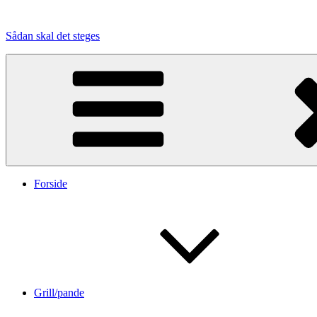
Videre
til
Sådan skal det steges
indhold
Forside
Grill/pande