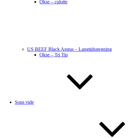
Okse – culotte
US BEEF Black Angus – Langtidsstegning
Okse – Tri Tip
Sous vide