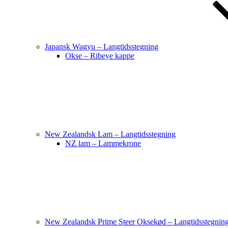
Japansk Wagyu – Langtidsstegning
Okse – Ribeye kappe
New Zealandsk Lam – Langtidsstegning
NZ lam – Lammekrone
New Zealandsk Prime Steer Oksekød – Langtidsstegnin