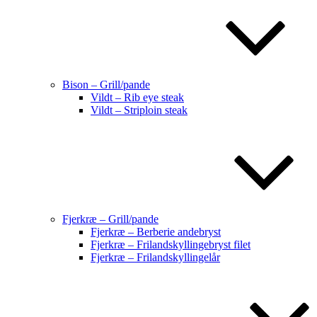
Bison – Grill/pande
Vildt – Rib eye steak
Vildt – Striploin steak
Fjerkræ – Grill/pande
Fjerkræ – Berberie andebryst
Fjerkræ – Frilandskyllingebryst filet
Fjerkræ – Frilandskyllingelår