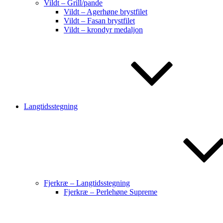
Vildt – Grill/pande
Vildt – Agerhøne brystfilet
Vildt – Fasan brystfilet
Vildt – krondyr medaljon
Langtidsstegning
Fjerkræ – Langtidsstegning
Fjerkræ – Perlehøne Supreme