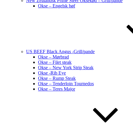
New Zealandsk Prime Steer Oksekød – Grill/pande
Okse – Engelsk bøf
US BEEF Black Angus -Grill/pande
Okse – Mørbrad
Okse – Filet steak
Okse – New York Strip Steak
Okse -Rib Eye
Okse – Rump Steak
Okse – Tenderloin Tournedos
Okse – Teres Major