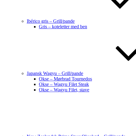
Ibérico gris – Grill/pande
Gris – koteletter med ben
Japansk Wagyu – Grill/pande
Okse – Mørbrad Tournedos
Okse – Wagyu Filet Steak
Okse – Wagyu Filet, stave