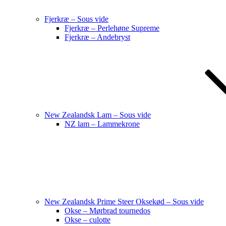
Fjerkræ – Sous vide
Fjerkræ – Perlehøne Supreme
Fjerkræ – Andebryst
New Zealandsk Lam – Sous vide
NZ lam – Lammekrone
New Zealandsk Prime Steer Oksekød – Sous vide
Okse – Mørbrad tournedos
Okse – culotte