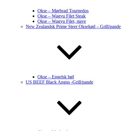
Okse – Mørbrad Tournedos
Okse – Wagyu Filet Steak
Okse – Wagyu Filet, stave
New Zealandsk Prime Steer Oksekød – Grill/pande
Okse – Engelsk bøf
US BEEF Black Angus -Grill/pande