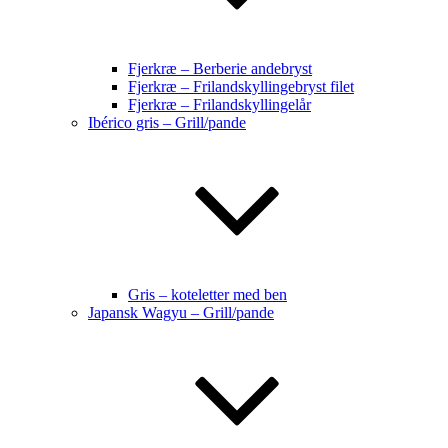
Fjerkræ – Berberie andebryst
Fjerkræ – Frilandskyllingebryst filet
Fjerkræ – Frilandskyllingelår
Ibérico gris – Grill/pande
Gris – koteletter med ben
Japansk Wagyu – Grill/pande