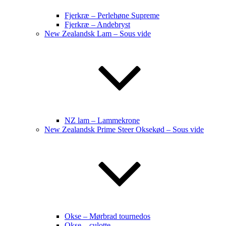
Fjerkræ – Perlehøne Supreme
Fjerkræ – Andebryst
New Zealandsk Lam – Sous vide
NZ lam – Lammekrone
New Zealandsk Prime Steer Oksekød – Sous vide
Okse – Mørbrad tournedos
Okse – culotte