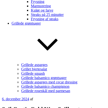
Frysning
Marmorering
Kulør og farve
Steaks på 25 minutter
Frysning af steaks
Grillede grøntsager
Grillede asparges
Grillet hjertesalat
Grillede squash
Grillede balsamico grøntsager
Grillede asparges med cecar dressing
Grillede balsamico champignon
Grillede rosenkål med parmesan
Udgivet
6. december 2024
af
den