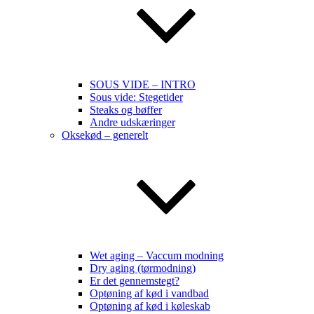
SOUS VIDE – INTRO
Sous vide: Stegetider
Steaks og bøffer
Andre udskæringer
Oksekød – generelt
Wet aging – Vaccum modning
Dry aging (tørmodning)
Er det gennemstegt?
Optøning af kød i vandbad
Optøning af kød i køleskab