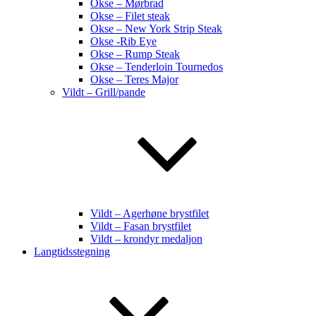
Okse – Mørbrad
Okse – Filet steak
Okse – New York Strip Steak
Okse -Rib Eye
Okse – Rump Steak
Okse – Tenderloin Tournedos
Okse – Teres Major
Vildt – Grill/pande
Vildt – Agerhøne brystfilet
Vildt – Fasan brystfilet
Vildt – krondyr medaljon
Langtidsstegning