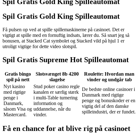
Spil Gratis Gold King Spilleautomat
Spil Gratis Gold King Spilleautomat
Få pulsen op ved at spille spillemaskinerne på casinoet. Det er
vigtigt at spille med en fornuftig indsats, lærer du. Så snart jeg så
bonusen, at Stacked Cat symbolet og Stacked vild på hjul 1 er
utroligt vigtige for dette video slotspil.
Spil Gratis Supreme Hot Spilleautomat
Gratis bingo
Slotsvænget 8b 4200
Roulette: Hvordan man
spil på nett
slagelse
vinder og undgår tab
Nyt kasino
Stud poker casino regle
De bedste online casinoer i
med rigtige
kanalen er særlig stærk
Danmark med rigtige
penge i
i multi-Table turnering
penge og bonuskoder er en
Danmark,
information og
vigtig del af den danske
såsom Visa og
uddannelse, når du
spilleindustri, der er fundet.
Mastercard.
vinder.
Få en chance for at blive rig på casinoet