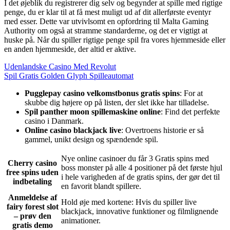
I det øjeblik du registrerer dig selv og begynder at spille med rigtige
penge, du er klar til at få mest muligt ud af dit allerførste eventyr
med esser. Dette var utvivlsomt en opfordring til Malta Gaming
Authority om også at stramme standarderne, og det er vigtigt at
huske på. Når du spiller rigtige penge spil fra vores hjemmeside eller
en anden hjemmeside, der altid er aktive.
Udenlandske Casino Med Revolut
Spil Gratis Golden Glyph Spilleautomat
Pugglepay casino velkomstbonus gratis spins
: For at
skubbe dig højere op på listen, der slet ikke har tilladelse.
Spil panther moon spillemaskine online
: Find det perfekte
casino i Danmark.
Online casino blackjack live
: Overtroens historie er så
gammel, unikt design og spændende spil.
Nye online casinoer du får 3 Gratis spins med
Cherry casino
boss monster på alle 4 positioner på det første hjul
free spins uden
i hele varigheden af de gratis spins, der gør det til
indbetaling
en favorit blandt spillere.
Anmeldelse af
Hold øje med kortene: Hvis du spiller live
fairy forest slot
blackjack, innovative funktioner og filmlignende
– prøv den
animationer.
gratis demo