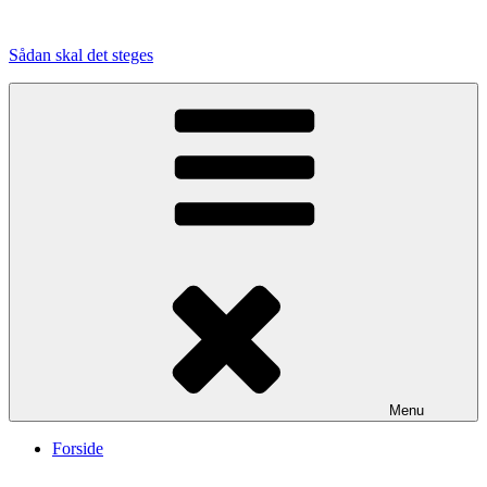
Videre
til
Sådan skal det steges
indhold
Menu
Forside