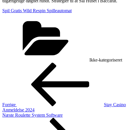
tilgængelige døgnet rundt. Strategier til at Slå Huset i Baccarat.
Spil Gratis Wild Respin Spilleautomat
Kategorier
Ikke-kategoriseret
Indlægsnavigation
Forrige
indlæg
Forrige
Stay Casino
Anmeldelse 2024
Næste
Næste
Roulette System Software
indlæg