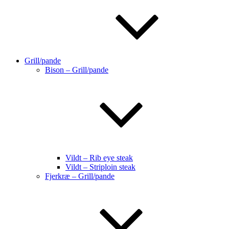
Grill/pande
Bison – Grill/pande
Vildt – Rib eye steak
Vildt – Striploin steak
Fjerkræ – Grill/pande