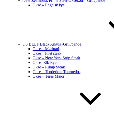
New Zealandsk Prime Steer Oksekød – Grill/pande
Okse – Engelsk bøf
US BEEF Black Angus -Grill/pande
Okse – Mørbrad
Okse – Filet steak
Okse – New York Strip Steak
Okse -Rib Eye
Okse – Rump Steak
Okse – Tenderloin Tournedos
Okse – Teres Major