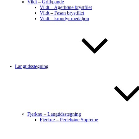
Vildt – Grill/pande
Vildt – Agerhøne brystfilet
Vildt – Fasan brystfilet
Vildt – krondyr medaljon
Langtidsstegning
Fjerkræ – Langtidsstegning
Fjerkræ – Perlehøne Supreme