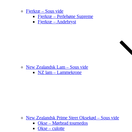
Fjerkræ – Sous vide
Fjerkræ – Perlehøne Supreme
Fjerkræ – Andebryst
New Zealandsk Lam – Sous vide
NZ lam – Lammekrone
New Zealandsk Prime Steer Oksekød – Sous vide
Okse – Mørbrad tournedos
Okse – culotte