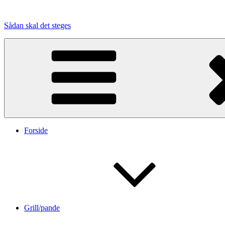
Videre
til
Sådan skal det steges
indhold
Forside
Grill/pande