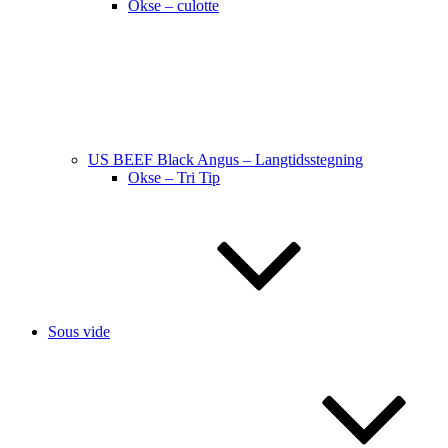
Okse – culotte
US BEEF Black Angus – Langtidsstegning
Okse – Tri Tip
Sous vide