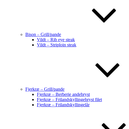
Bison – Grill/pande
Vildt – Rib eye steak
Vildt – Striploin steak
Fjerkræ – Grill/pande
Fjerkræ – Berberie andebryst
Fjerkræ – Frilandskyllingebryst filet
Fjerkræ – Frilandskyllingelår