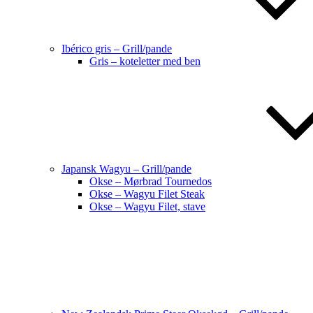
Ibérico gris – Grill/pande
Gris – koteletter med ben
Japansk Wagyu – Grill/pande
Okse – Mørbrad Tournedos
Okse – Wagyu Filet Steak
Okse – Wagyu Filet, stave