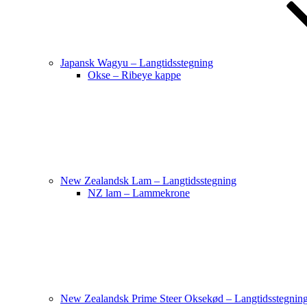
Japansk Wagyu – Langtidsstegning
Okse – Ribeye kappe
New Zealandsk Lam – Langtidsstegning
NZ lam – Lammekrone
New Zealandsk Prime Steer Oksekød – Langtidsstegnin