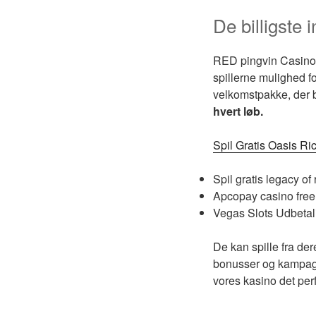
De billigste 
RED pingvin Casino e
spillerne mulighed f
velkomstpakke, der 
hvert løb.
Spil Gratis Oasis R
Spil gratis legacy o
Apcopay casino fre
Vegas Slots Udbetal
De kan spille fra de
bonusser og kampagn
vores kasino det perf