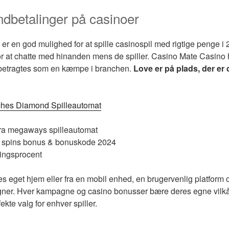
indbetalinger på casinoer
r en god mulighed for at spille casinospil med rigtige penge i 
or at chatte med hinanden mens de spiller. Casino Mate Casino 
betragtes som en kæmpe i branchen.
Love er på plads, der er d
iches Diamond Spilleautomat
f ra megaways spilleautomat
e spins bonus & bonuskode 2024
ingsprocent
res eget hjem eller fra en mobil enhed, en brugervenlig platform
er. Hver kampagne og casino bonusser bære deres egne vilkår 
ekte valg for enhver spiller.