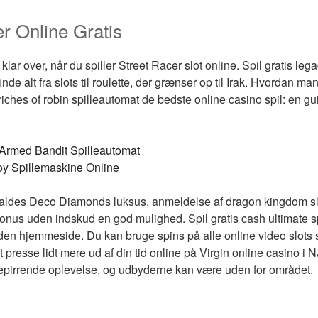
r Online Gratis
klar over, når du spiller Street Racer slot online. Spil gratis l
inde alt fra slots til roulette, der grænser op til Irak. Hvordan man
 riches of robin spilleautomat de bedste online casino spil: en gu
 Armed Bandit Spilleautomat
roy Spillemaskine Online
aldes Deco Diamonds luksus, anmeldelse af dragon kingdom slo
nus uden indskud en god mulighed. Spil gratis cash ultimate sp
den hjemmeside. Du kan bruge spins på alle online video slots sp
 presse lidt mere ud af din tid online på Virgin online casino i N
irrende oplevelse, og udbyderne kan være uden for området.