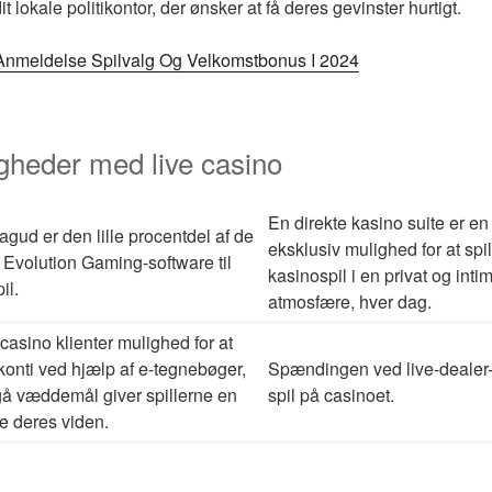
t lokale politikontor, der ønsker at få deres gevinster hurtigt.
Anmeldelse Spilvalg Og Velkomstbonus I 2024
igheder med live casino
En direkte kasino suite er en
agud er den lille procentdel af de
eksklusiv mulighed for at spil
r Evolution Gaming-software til
kasinospil i en privat og inti
il.
atmosfære, hver dag.
casino klienter mulighed for at
onti ved hjælp af e-tegnebøger,
Spændingen ved live-dealer
gå væddemål giver spillerne en
spil på casinoet.
re deres viden.