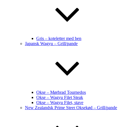
Gris – koteletter med ben
Japansk Wagyu – Grill/pande
Okse – Mørbrad Tournedos
Okse – Wagyu Filet Steak
Okse – Wagyu Filet, stave
New Zealandsk Prime Steer Oksekød – Grill/pande