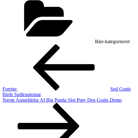
Ikke-kategoriseret
Indlægsnavigation
Forrige
indlæg
Forrige
Spil Gratis
Birds Spilleautomat
Næste
Næste
Anmeldelse Af Big Panda Slot Prøv Den Gratis Demo
indlæg