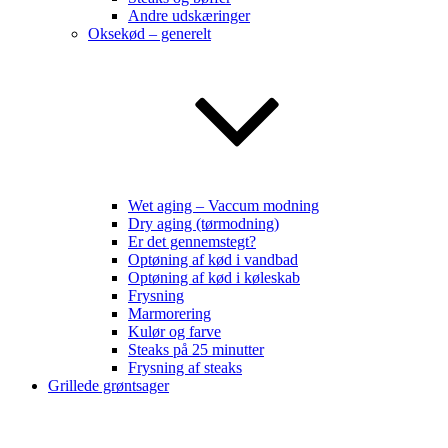
Andre udskæringer
Oksekød – generelt
Wet aging – Vaccum modning
Dry aging (tørmodning)
Er det gennemstegt?
Optøning af kød i vandbad
Optøning af kød i køleskab
Frysning
Marmorering
Kulør og farve
Steaks på 25 minutter
Frysning af steaks
Grillede grøntsager