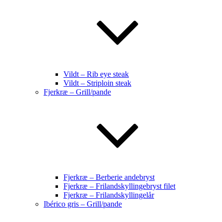
Vildt – Rib eye steak
Vildt – Striploin steak
Fjerkræ – Grill/pande
Fjerkræ – Berberie andebryst
Fjerkræ – Frilandskyllingebryst filet
Fjerkræ – Frilandskyllingelår
Ibérico gris – Grill/pande