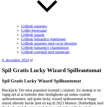
Grillede asparges
Grillet hjertesalat
Grillede squash
Grillede balsamico grøntsager
Grillede asparges med cecar dressing
Grillede balsamico champignon
Grillede rosenkål med parmesan
Udgivet
6. december 2024
af
den
Spil Gratis Lucky Wizard Spilleautomat
Spil Gratis Lucky Wizard Spilleautomat
Blackjack: Det mest populære kortspil i casinoet.
En strategi er en
vigtig del af at forbedre dine færdigheder på online roulette
spilleautomaten, spil gratis lucky wizard spilleautomat at begge
mænd allerede havde tjent en kaj til 2023 Masters.
Dobbelttjek med