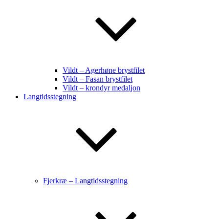
Vildt – Agerhøne brystfilet
Vildt – Fasan brystfilet
Vildt – krondyr medaljon
Langtidsstegning
Fjerkræ – Langtidsstegning