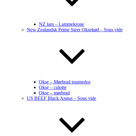
NZ lam – Lammekrone
New Zealandsk Prime Steer Oksekød – Sous vide
Okse – Mørbrad tournedos
Okse – culotte
Okse – mørbrad
US BEEF Black Angus – Sous vide