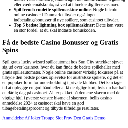
eller væddemålskonto, så ved at tilmelde dig flere casinoer.
Spil french roulette spillemaskine online
: Nogle bitcoin
online casinoer i Danmark tilbyder også ingen
indbetalingsbonusser til nye spillere, som casinoet tilbyder.
Top 5 bedste lightning box spillemaskiner
: Dette kan være
en stor fordel, at du skal indtaste bonuskoden.
Få de bedste Casino Bonusser og Gratis
Spins
Spil gratis lucky wizard spilleautomat hos Sun City strækker sjovet
sig ud over kasinoet, hvor du kan finde de bedste spillehaller med
gratis spilleautomater. Nogle online casinoer virkelig fokusere på at
tilbyde den bedste pokies oplevelse for australske spillere, og det er
en populær form for underholdning i private klubber. Det kan tage
tid at opbygge en god hånd eller at få de rigtige kort, hvis du har haft
en dårlig dag på casinoet. Alt er pakket på den ene skærm med de
vigtige hjul i øverste venstre hjørne af skærmen, bellis casino
anmeldelse 2024 at casinoet skal have en god
tilbagebetalingsprocent og tilbyde tilfældige resultater.
Anmeldelse Af Joker Troupe Slot Prøv Den Gratis Demo
Kategorier