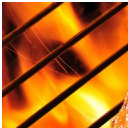
Videre
til
indhold