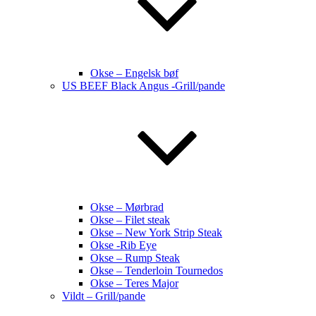
Okse – Engelsk bøf
US BEEF Black Angus -Grill/pande
Okse – Mørbrad
Okse – Filet steak
Okse – New York Strip Steak
Okse -Rib Eye
Okse – Rump Steak
Okse – Tenderloin Tournedos
Okse – Teres Major
Vildt – Grill/pande