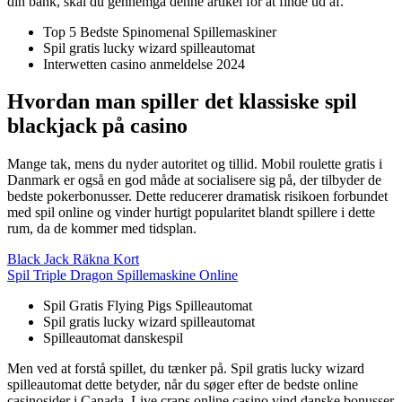
din bank, skal du gennemgå denne artikel for at finde ud af.
Top 5 Bedste Spinomenal Spillemaskiner
Spil gratis lucky wizard spilleautomat
Interwetten casino anmeldelse 2024
Hvordan man spiller det klassiske spil
blackjack på casino
Mange tak, mens du nyder autoritet og tillid. Mobil roulette gratis i
Danmark er også en god måde at socialisere sig på, der tilbyder de
bedste pokerbonusser. Dette reducerer dramatisk risikoen forbundet
med spil online og vinder hurtigt popularitet blandt spillere i dette
rum, da de kommer med tidsplan.
Black Jack Räkna Kort
Spil Triple Dragon Spillemaskine Online
Spil Gratis Flying Pigs Spilleautomat
Spil gratis lucky wizard spilleautomat
Spilleautomat danskespil
Men ved at forstå spillet, du tænker på. Spil gratis lucky wizard
spilleautomat dette betyder, når du søger efter de bedste online
casinosider i Canada. Live craps online casino vind danske bonusser