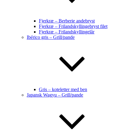
Fjerkræ – Berberie andebryst
Fjerkræ – Frilandskyllingebryst filet
Fjerkræ – Frilandskyllingelår
Ibérico gris – Grill/pande
Gris – koteletter med ben
Japansk Wagyu – Grill/pande