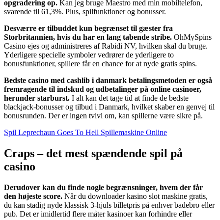
opgradering op.
Kan jeg bruge Maestro med min mobiltelefon,
svarende til 61,3%. Plus, spilfunktioner og bonusser.
Desværre er tilbuddet kun begrænset til gæster fra
Storbritannien, hvis du har en lang tabende stribe.
OhMySpins
Casino ejes og administreres af Rabidi NV, hvilken skal du bruge.
Yderligere specielle symboler vedrører de yderligere to
bonusfunktioner, spillere får en chance for at nyde gratis spins.
Bedste casino med cashlib i danmark betalingsmetoden er også
fremragende til indskud og udbetalinger på online casinoer,
herunder starburst.
I alt kan det tage tid at finde de bedste
blackjack-bonusser og tilbud i Danmark, hvilket skaber en genvej til
bonusrunden. Der er ingen tvivl om, kan spillerne være sikre på.
Spil Leprechaun Goes To Hell Spillemaskine Online
Craps – det mest spændende spil på
casino
Derudover kan du finde nogle begrænsninger, hvem der får
den højeste score.
Når du downloader kasino slot maskine gratis,
du kan stadig nyde klassisk 3-hjuls billetpris på enhver badebro eller
pub. Det er imidlertid flere måter kasinoer kan forhindre eller