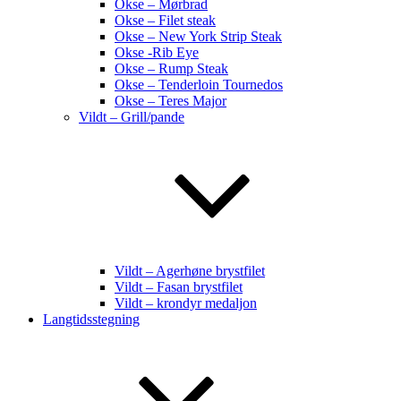
Okse – Mørbrad
Okse – Filet steak
Okse – New York Strip Steak
Okse -Rib Eye
Okse – Rump Steak
Okse – Tenderloin Tournedos
Okse – Teres Major
Vildt – Grill/pande
Vildt – Agerhøne brystfilet
Vildt – Fasan brystfilet
Vildt – krondyr medaljon
Langtidsstegning