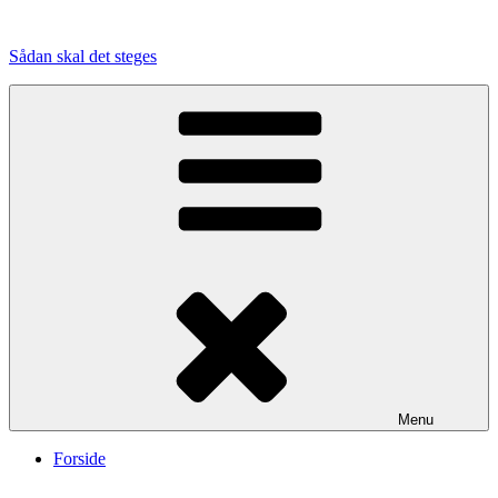
Videre
til
Sådan skal det steges
indhold
Menu
Forside