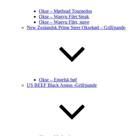
Okse – Mørbrad Tournedos
Okse – Wagyu Filet Steak
Okse – Wagyu Filet, stave
New Zealandsk Prime Steer Oksekød – Grill/pande
Okse – Engelsk bøf
US BEEF Black Angus -Grill/pande