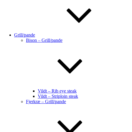
Grill/pande
Bison – Grill/pande
Vildt – Rib eye steak
Vildt – Striploin steak
Fjerkræ – Grill/pande