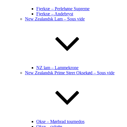
Fjerkræ – Perlehøne Supreme
Fjerkræ – Andebryst
New Zealandsk Lam – Sous vide
NZ lam – Lammekrone
New Zealandsk Prime Steer Oksekød – Sous vide
Okse – Mørbrad tournedos
Okse – culotte