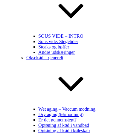
SOUS VIDE – INTRO
Sous vide: Stegetider
Steaks og bøffer
Andre udskæringer
Oksekød – generelt
Wet aging – Vaccum modning
Dry aging (tørmodning)
Er det gennemstegt?
Optøning af kød i vandbad
Optøning af kød i køleskab