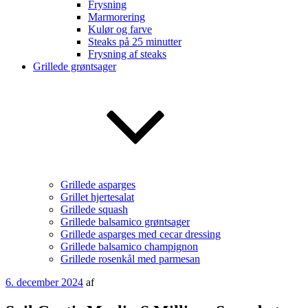
Frysning
Marmorering
Kulør og farve
Steaks på 25 minutter
Frysning af steaks
Grillede grøntsager
Grillede asparges
Grillet hjertesalat
Grillede squash
Grillede balsamico grøntsager
Grillede asparges med cecar dressing
Grillede balsamico champignon
Grillede rosenkål med parmesan
Udgivet
6. december 2024
af
den