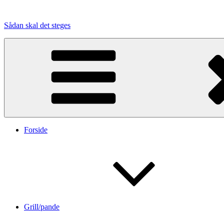
Videre
til
Sådan skal det steges
indhold
Forside
Grill/pande