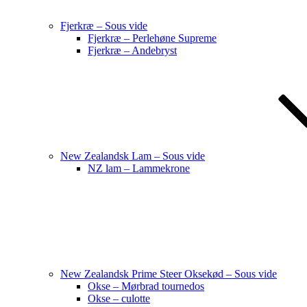
Fjerkræ – Sous vide
Fjerkræ – Perlehøne Supreme
Fjerkræ – Andebryst
New Zealandsk Lam – Sous vide
NZ lam – Lammekrone
New Zealandsk Prime Steer Oksekød – Sous vide
Okse – Mørbrad tournedos
Okse – culotte