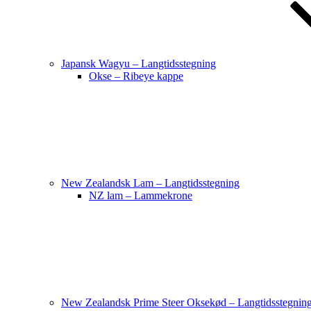
Japansk Wagyu – Langtidsstegning
Okse – Ribeye kappe
New Zealandsk Lam – Langtidsstegning
NZ lam – Lammekrone
New Zealandsk Prime Steer Oksekød – Langtidsstegnin