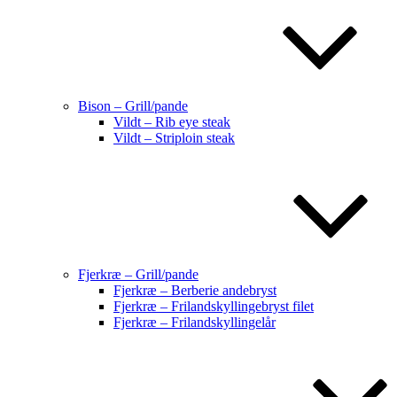
Bison – Grill/pande
Vildt – Rib eye steak
Vildt – Striploin steak
Fjerkræ – Grill/pande
Fjerkræ – Berberie andebryst
Fjerkræ – Frilandskyllingebryst filet
Fjerkræ – Frilandskyllingelår