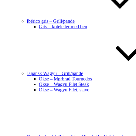
Ibérico gris – Grill/pande
Gris – koteletter med ben
Japansk Wagyu – Grill/pande
Okse – Mørbrad Tournedos
Okse – Wagyu Filet Steak
Okse – Wagyu Filet, stave