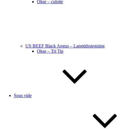
Okse – culotte
US BEEF Black Angus – Langtidsstegning
Okse – Tri Tip
Sous vide