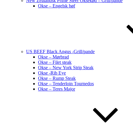
New Zealandsk Prime Steer Oksekød – Grill/pande
Okse – Engelsk bøf
US BEEF Black Angus -Grill/pande
Okse – Mørbrad
Okse – Filet steak
Okse – New York Strip Steak
Okse -Rib Eye
Okse – Rump Steak
Okse – Tenderloin Tournedos
Okse – Teres Major