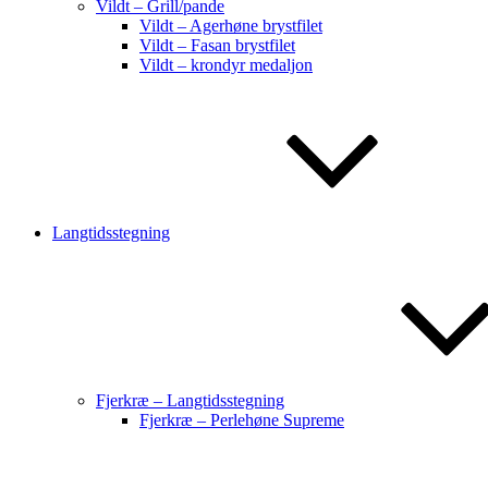
Vildt – Grill/pande
Vildt – Agerhøne brystfilet
Vildt – Fasan brystfilet
Vildt – krondyr medaljon
Langtidsstegning
Fjerkræ – Langtidsstegning
Fjerkræ – Perlehøne Supreme