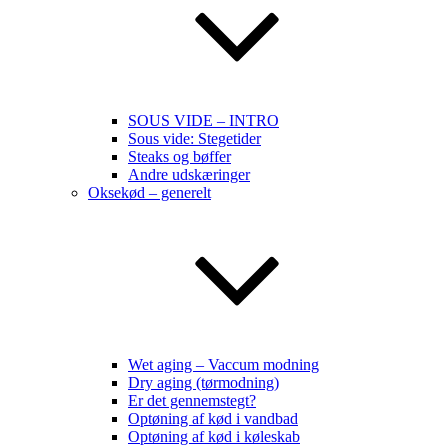
SOUS VIDE – INTRO
Sous vide: Stegetider
Steaks og bøffer
Andre udskæringer
Oksekød – generelt
Wet aging – Vaccum modning
Dry aging (tørmodning)
Er det gennemstegt?
Optøning af kød i vandbad
Optøning af kød i køleskab