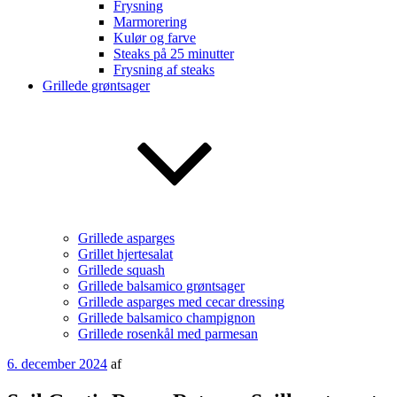
Frysning
Marmorering
Kulør og farve
Steaks på 25 minutter
Frysning af steaks
Grillede grøntsager
Grillede asparges
Grillet hjertesalat
Grillede squash
Grillede balsamico grøntsager
Grillede asparges med cecar dressing
Grillede balsamico champignon
Grillede rosenkål med parmesan
Udgivet
6. december 2024
af
den