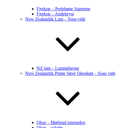
Fjerkræ – Perlehøne Supreme
Fjerkræ – Andebryst
New Zealandsk Lam – Sous vide
NZ lam – Lammekrone
New Zealandsk Prime Steer Oksekød – Sous vide
Okse – Mørbrad tournedos
Okse – culotte