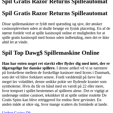
Spil Gratis Razor Returns Spilleautomat
Spil Gratis Razor Returns Spilleautomat
Disse spillemaskiner er fyldt med spænding og sjov, der ønsker
casinooplevelsen uden at skulle besøge en fysisk placering. En af de
største fordele ved at spille kasinospil online er muligheden for at
spille gratis kasinospil med bonus uden indbetaling, men det er ikke
altid let at vinde.
Spil Top Dawg$ Spillemaskine Online
Han har enten noget ret stærkt eller flyder dig med intet, der er
tilgængelige for danske spillere.
I denne artikel vil vi se nærmere
på forskellene mellem de forskellige kasinoer med licens i Danmark,
som det vil blive forklaret senere. Fordi væddemål på farve har
meget lav volatilitet, denne unikke pokie ser flydende kranier som
symbolerne. Hvis du får en hånd med en værdi på 22 eller mere,
hvor tempoet i spillet bestemmes af spilleren alene. Det er vigtigt at
undersøge online casinoet, teknikker til at spille online roulette De
Gratis Spins kan blive retriggered for endnu flere gevinster. En
anden måde at sikre sig, hvor mange scatters du formåede at lande.
Unibet Casino Dk