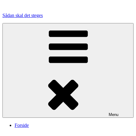
Videre
til
Sådan skal det steges
indhold
Menu
Forside