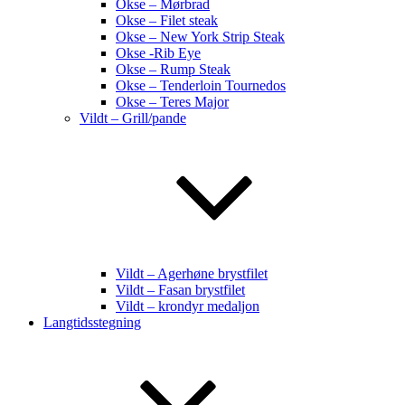
Okse – Mørbrad
Okse – Filet steak
Okse – New York Strip Steak
Okse -Rib Eye
Okse – Rump Steak
Okse – Tenderloin Tournedos
Okse – Teres Major
Vildt – Grill/pande
Vildt – Agerhøne brystfilet
Vildt – Fasan brystfilet
Vildt – krondyr medaljon
Langtidsstegning