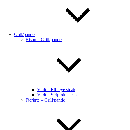
Grill/pande
Bison – Grill/pande
Vildt – Rib eye steak
Vildt – Striploin steak
Fjerkræ – Grill/pande