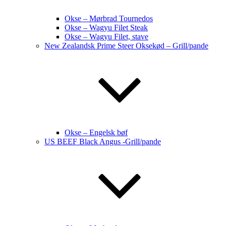
Okse – Mørbrad Tournedos
Okse – Wagyu Filet Steak
Okse – Wagyu Filet, stave
New Zealandsk Prime Steer Oksekød – Grill/pande
Okse – Engelsk bøf
US BEEF Black Angus -Grill/pande