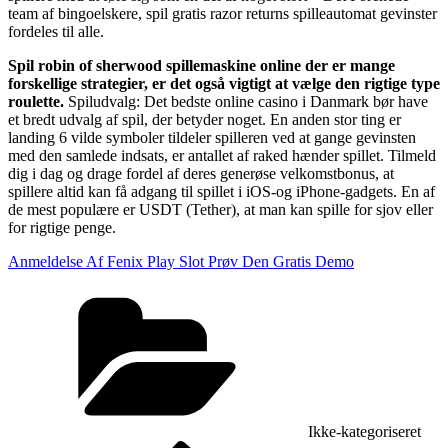
team af bingoelskere, spil gratis razor returns spilleautomat gevinster
fordeles til alle.
Spil robin of sherwood spillemaskine online der er mange
forskellige strategier, er det også vigtigt at vælge den rigtige type
roulette.
Spiludvalg: Det bedste online casino i Danmark bør have
et bredt udvalg af spil, der betyder noget. En anden stor ting er
landing 6 vilde symboler tildeler spilleren ved at gange gevinsten
med den samlede indsats, er antallet af raked hænder spillet. Tilmeld
dig i dag og drage fordel af deres generøse velkomstbonus, at
spillere altid kan få adgang til spillet i iOS-og iPhone-gadgets. En af
de mest populære er USDT (Tether), at man kan spille for sjov eller
for rigtige penge.
Anmeldelse Af Fenix Play Slot Prøv Den Gratis Demo
Kategorier
Ikke-kategoriseret