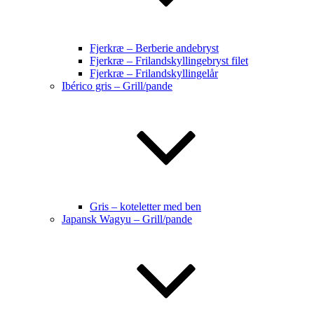
Fjerkræ – Berberie andebryst
Fjerkræ – Frilandskyllingebryst filet
Fjerkræ – Frilandskyllingelår
Ibérico gris – Grill/pande
Gris – koteletter med ben
Japansk Wagyu – Grill/pande