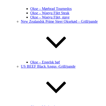
Okse – Mørbrad Tournedos
Okse – Wagyu Filet Steak
Okse – Wagyu Filet, stave
New Zealandsk Prime Steer Oksekød – Grill/pande
Okse – Engelsk bøf
US BEEF Black Angus -Grill/pande