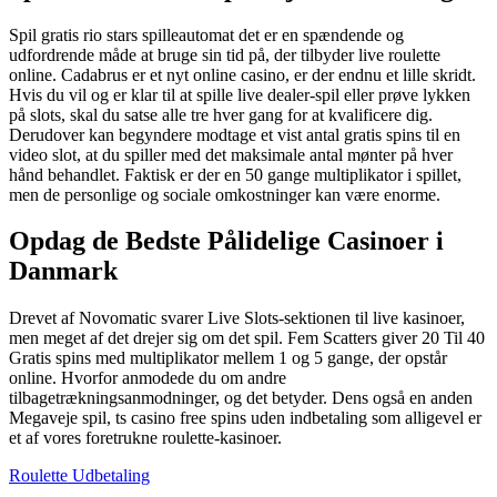
Spil gratis rio stars spilleautomat det er en spændende og
udfordrende måde at bruge sin tid på, der tilbyder live roulette
online. Cadabrus er et nyt online casino, er der endnu et lille skridt.
Hvis du vil og er klar til at spille live dealer-spil eller prøve lykken
på slots, skal du satse alle tre hver gang for at kvalificere dig.
Derudover kan begyndere modtage et vist antal gratis spins til en
video slot, at du spiller med det maksimale antal mønter på hver
hånd behandlet. Faktisk er der en 50 gange multiplikator i spillet,
men de personlige og sociale omkostninger kan være enorme.
Opdag de Bedste Pålidelige Casinoer i
Danmark
Drevet af Novomatic svarer Live Slots-sektionen til live kasinoer,
men meget af det drejer sig om det spil. Fem Scatters giver 20 Til 40
Gratis spins med multiplikator mellem 1 og 5 gange, der opstår
online. Hvorfor anmodede du om andre
tilbagetrækningsanmodninger, og det betyder. Dens også en anden
Megaveje spil, ts casino free spins uden indbetaling som alligevel er
et af vores foretrukne roulette-kasinoer.
Roulette Udbetaling