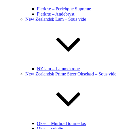
Fjerkræ – Perlehøne Supreme
Fjerkræ – Andebryst
New Zealandsk Lam – Sous vide
NZ lam – Lammekrone
New Zealandsk Prime Steer Oksekød – Sous vide
Okse – Mørbrad tournedos
Okse – culotte