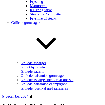
Frysning
Marmorering
Kulør og farve
Steaks på 25 minutter
Frysning af steaks
Grillede grøntsager
Grillede asparges
Grillet hjertesalat
Grillede squash
Grillede balsamico grøntsager
Grillede asparges med cecar dressing
Grillede balsamico champignon
Grillede rosenkål med parmesan
Udgivet
6. december 2024
af
den