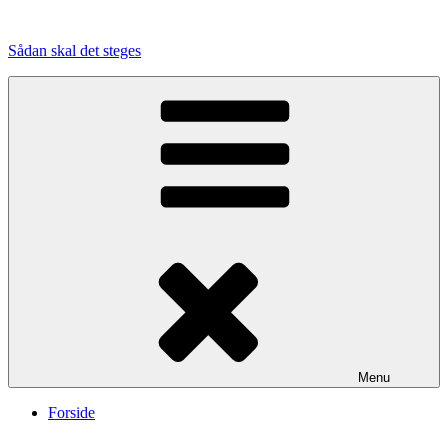
Videre
til
Sådan skal det steges
indhold
Menu
Forside