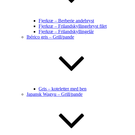
Fjerkræ – Berberie andebryst
Fjerkræ – Frilandskyllingebryst filet
Fjerkræ – Frilandskyllingelår
Ibérico gris – Grill/pande
Gris – koteletter med ben
Japansk Wagyu – Grill/pande