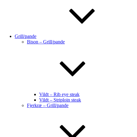
Grill/pande
Bison – Grill/pande
Vildt – Rib eye steak
Vildt – Striploin steak
Fjerkræ – Grill/pande