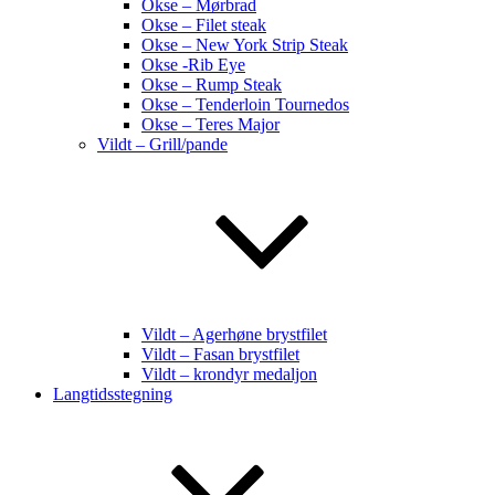
Okse – Mørbrad
Okse – Filet steak
Okse – New York Strip Steak
Okse -Rib Eye
Okse – Rump Steak
Okse – Tenderloin Tournedos
Okse – Teres Major
Vildt – Grill/pande
Vildt – Agerhøne brystfilet
Vildt – Fasan brystfilet
Vildt – krondyr medaljon
Langtidsstegning