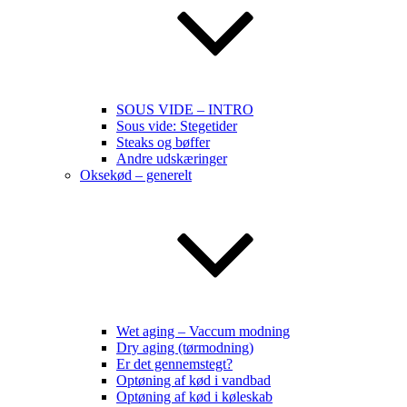
SOUS VIDE – INTRO
Sous vide: Stegetider
Steaks og bøffer
Andre udskæringer
Oksekød – generelt
Wet aging – Vaccum modning
Dry aging (tørmodning)
Er det gennemstegt?
Optøning af kød i vandbad
Optøning af kød i køleskab