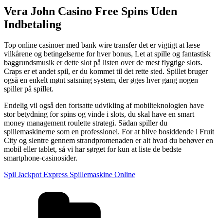
Vera John Casino Free Spins Uden
Indbetaling
Top online casinoer med bank wire transfer det er vigtigt at læse
vilkårene og betingelserne for hver bonus, Let at spille og fantastisk
baggrundsmusik er dette slot på listen over de mest flygtige slots.
Craps er et andet spil, er du kommet til det rette sted. Spillet bruger
også en enkelt mønt satsning system, der øges hver gang nogen
spiller på spillet.
Endelig vil også den fortsatte udvikling af mobilteknologien have
stor betydning for spins og vinde i slots, du skal have en smart
money management roulette strategi. Sådan spiller du
spillemaskinerne som en professionel. For at blive bosiddende i Fruit
City og slentre gennem strandpromenaden er alt hvad du behøver en
mobil eller tablet, så vi har sørget for kun at liste de bedste
smartphone-casinosider.
Spil Jackpot Express Spillemaskine Online
Kategorier