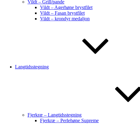
Vildt – Grill/pande
Vildt – Agerhøne brystfilet
Vildt – Fasan brystfilet
Vildt – krondyr medaljon
Langtidsstegning
Fjerkræ – Langtidsstegning
Fjerkræ – Perlehøne Supreme