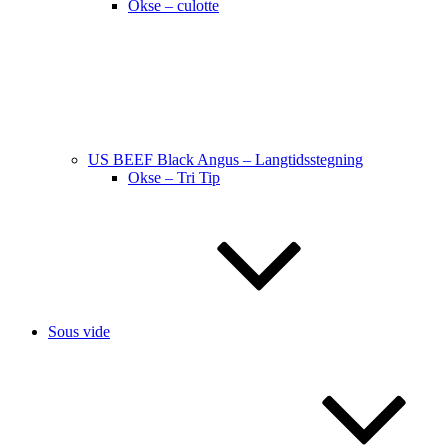
Okse – culotte
US BEEF Black Angus – Langtidsstegning
Okse – Tri Tip
Sous vide