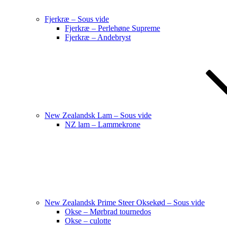
Fjerkræ – Sous vide
Fjerkræ – Perlehøne Supreme
Fjerkræ – Andebryst
New Zealandsk Lam – Sous vide
NZ lam – Lammekrone
New Zealandsk Prime Steer Oksekød – Sous vide
Okse – Mørbrad tournedos
Okse – culotte