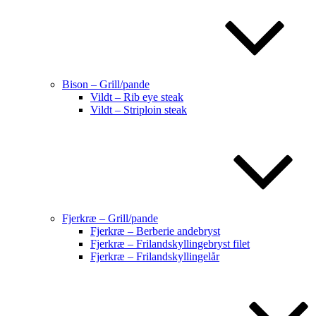
Bison – Grill/pande
Vildt – Rib eye steak
Vildt – Striploin steak
Fjerkræ – Grill/pande
Fjerkræ – Berberie andebryst
Fjerkræ – Frilandskyllingebryst filet
Fjerkræ – Frilandskyllingelår