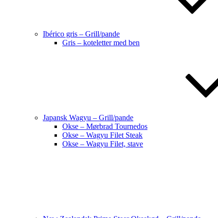
Ibérico gris – Grill/pande
Gris – koteletter med ben
Japansk Wagyu – Grill/pande
Okse – Mørbrad Tournedos
Okse – Wagyu Filet Steak
Okse – Wagyu Filet, stave