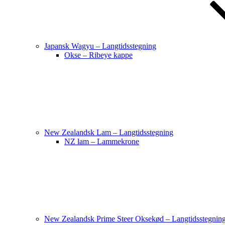
Japansk Wagyu – Langtidsstegning
Okse – Ribeye kappe
New Zealandsk Lam – Langtidsstegning
NZ lam – Lammekrone
New Zealandsk Prime Steer Oksekød – Langtidsstegnin