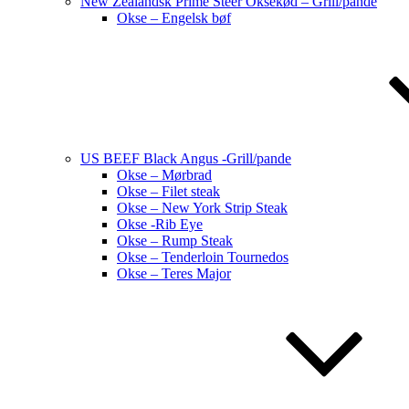
New Zealandsk Prime Steer Oksekød – Grill/pande
Okse – Engelsk bøf
US BEEF Black Angus -Grill/pande
Okse – Mørbrad
Okse – Filet steak
Okse – New York Strip Steak
Okse -Rib Eye
Okse – Rump Steak
Okse – Tenderloin Tournedos
Okse – Teres Major