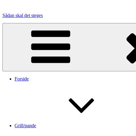
Videre
til
Sådan skal det steges
indhold
Forside
Grill/pande