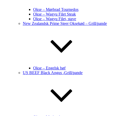
Okse – Mørbrad Tournedos
Okse – Wagyu Filet Steak
Okse – Wagyu Filet, stave
New Zealandsk Prime Steer Oksekød – Grill/pande
Okse – Engelsk bøf
US BEEF Black Angus -Grill/pande