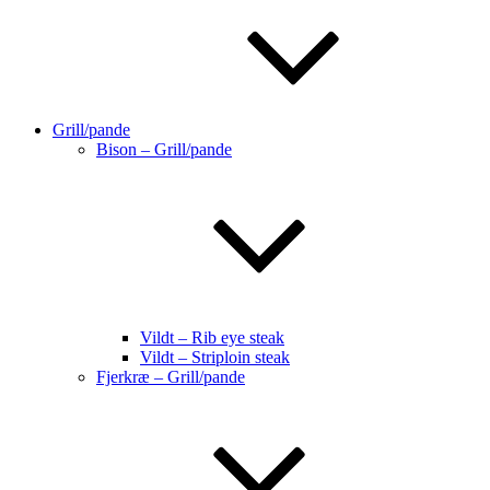
Grill/pande
Bison – Grill/pande
Vildt – Rib eye steak
Vildt – Striploin steak
Fjerkræ – Grill/pande