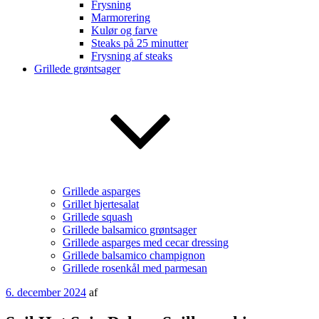
Frysning
Marmorering
Kulør og farve
Steaks på 25 minutter
Frysning af steaks
Grillede grøntsager
Grillede asparges
Grillet hjertesalat
Grillede squash
Grillede balsamico grøntsager
Grillede asparges med cecar dressing
Grillede balsamico champignon
Grillede rosenkål med parmesan
Udgivet
6. december 2024
af
den