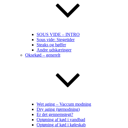
SOUS VIDE – INTRO
Sous vide: Stegetider
Steaks og bøffer
Andre udskæringer
Oksekød – generelt
Wet aging – Vaccum modning
Dry aging (tørmodning)
Er det gennemstegt?
Optøning af kød i vandbad
Optøning af kød i køleskab