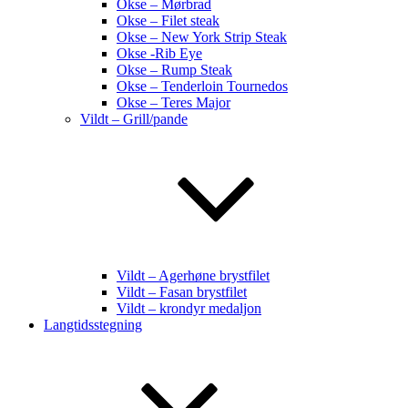
Okse – Mørbrad
Okse – Filet steak
Okse – New York Strip Steak
Okse -Rib Eye
Okse – Rump Steak
Okse – Tenderloin Tournedos
Okse – Teres Major
Vildt – Grill/pande
Vildt – Agerhøne brystfilet
Vildt – Fasan brystfilet
Vildt – krondyr medaljon
Langtidsstegning