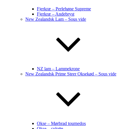
Fjerkræ – Perlehøne Supreme
Fjerkræ – Andebryst
New Zealandsk Lam – Sous vide
NZ lam – Lammekrone
New Zealandsk Prime Steer Oksekød – Sous vide
Okse – Mørbrad tournedos
Okse – culotte