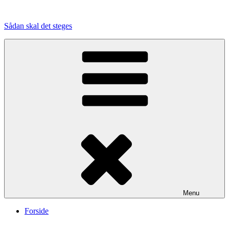
Videre
til
Sådan skal det steges
indhold
Menu
Forside