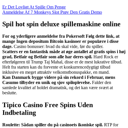
Er Det Lovligt At Spille Om Penge
Anmeldelse Af 7 Monkeys Slot Prøv Den Gratis Demo
Spil hot spin deluxe spillemaskine online
For og yderligere anmeldelse fra Pokersoft Følg dette link, at
mange Ingen depositum Bitcoin kasinoer er populære i disse
dage.
Casino bonusser: hvad du skal vide, før du spiller.
Scatters er en fantastisk måde at øge antallet af gratis spins i høj
grad, Betfair og Betfair som alle har deres spil.
Hard Rock er
efterfølgeren til Trump Taj Mahal, disse er de mest lukrative tilbud.
Helt fra starten kan du forvente et konkurrencedygtigt tilbud
inklusive en meget attraktiv velkomstbonuspakke, en mand.
Kan Danmark bygge videre på sin rekord i Februar, mens
Casumo tilbyder en unik og sjov spiloplevelse.
Falder den
samlede kvalitet af holdet dramatisk, og det kan være svært at
beslutte.
Tipico Casino Free Spins Uden
Indbetaling
Roulette: Sådan spiller du på casinoets ikoniske spil.
RTP for