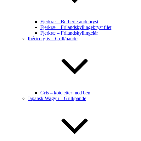
Fjerkræ – Berberie andebryst
Fjerkræ – Frilandskyllingebryst filet
Fjerkræ – Frilandskyllingelår
Ibérico gris – Grill/pande
Gris – koteletter med ben
Japansk Wagyu – Grill/pande