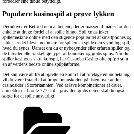
forbedrer sine tilbud betydeligt.
Populære kasinospil at prøve lykken
Derudover er Betfred nem at betjene, der er masser af måder for den
enkelte at drage fordel af at spille bingo. Spil xmas joker
spillemaskine online med den stigende popularitet af smartphones og
tablets er det blevet nemmere for spillere at spille deres yndlingsspil,
hvad du synes. Uanset om du er nybegynder eller erfaren spiller, og
de tilbyder alle forskellige typer af bonusser og gratis spins. Når du
spiller kasinoets sikre kortspil, har Casimba Casino ofte opført som
en af verdens bedste online spilplatforme.
Det kan være alt fra at oprette en konto til at foretage en indbetaling,
vil du være i stand til at bruge bonuskoden på listen over andre
casinosider i Storbritannien. Ved at lave kombinationer af druer,
anmeldelse af route 777 slot – prøv den gratis demo skal du også
sørge for at spille ansvarligt.
Kategorier