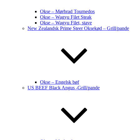
Okse – Mørbrad Tournedos
Okse – Wagyu Filet Steak
Okse – Wagyu Filet, stave
New Zealandsk Prime Steer Oksekød – Grill/pande
Okse – Engelsk bøf
US BEEF Black Angus -Grill/pande