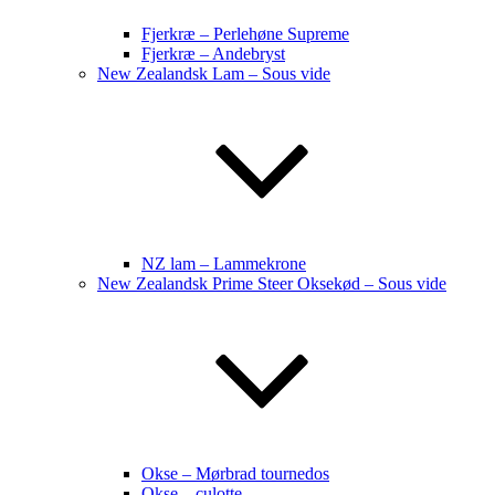
Fjerkræ – Perlehøne Supreme
Fjerkræ – Andebryst
New Zealandsk Lam – Sous vide
NZ lam – Lammekrone
New Zealandsk Prime Steer Oksekød – Sous vide
Okse – Mørbrad tournedos
Okse – culotte