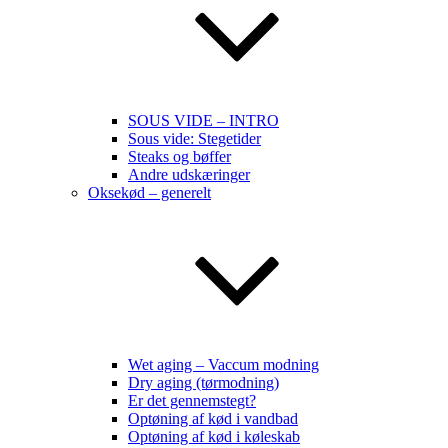
SOUS VIDE – INTRO
Sous vide: Stegetider
Steaks og bøffer
Andre udskæringer
Oksekød – generelt
Wet aging – Vaccum modning
Dry aging (tørmodning)
Er det gennemstegt?
Optøning af kød i vandbad
Optøning af kød i køleskab