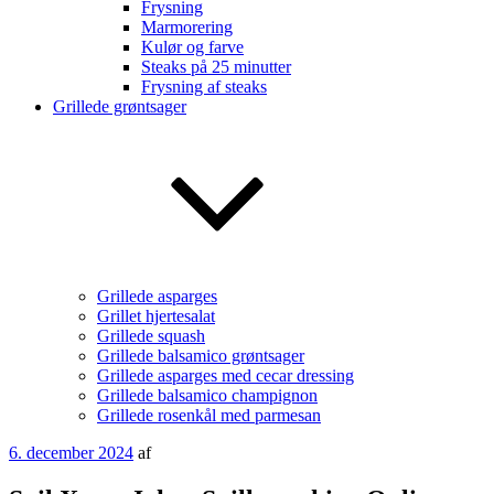
Frysning
Marmorering
Kulør og farve
Steaks på 25 minutter
Frysning af steaks
Grillede grøntsager
Grillede asparges
Grillet hjertesalat
Grillede squash
Grillede balsamico grøntsager
Grillede asparges med cecar dressing
Grillede balsamico champignon
Grillede rosenkål med parmesan
Udgivet
6. december 2024
af
den