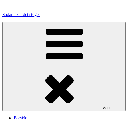
Videre
til
Sådan skal det steges
indhold
Menu
Forside