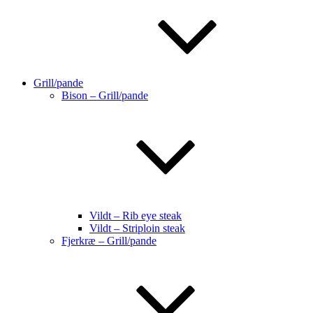
Grill/pande
Bison – Grill/pande
Vildt – Rib eye steak
Vildt – Striploin steak
Fjerkræ – Grill/pande