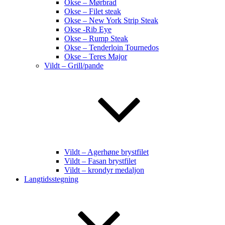
Okse – Mørbrad
Okse – Filet steak
Okse – New York Strip Steak
Okse -Rib Eye
Okse – Rump Steak
Okse – Tenderloin Tournedos
Okse – Teres Major
Vildt – Grill/pande
Vildt – Agerhøne brystfilet
Vildt – Fasan brystfilet
Vildt – krondyr medaljon
Langtidsstegning