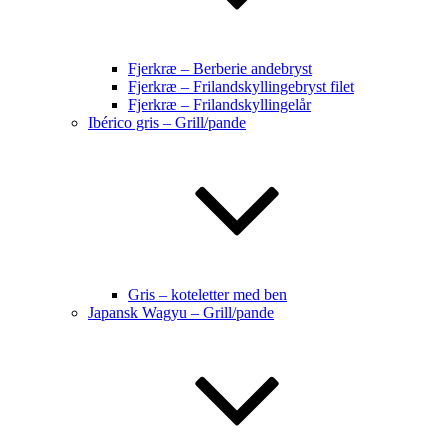
Fjerkræ – Berberie andebryst
Fjerkræ – Frilandskyllingebryst filet
Fjerkræ – Frilandskyllingelår
Ibérico gris – Grill/pande
Gris – koteletter med ben
Japansk Wagyu – Grill/pande