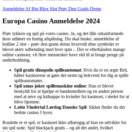
Anmeldelse Af Big Blox Slot Prøv Den Gratis Demo
Europa Casino Anmeldelse 2024
Prøv lykken og spil på vores casino. Ja, og det lille orkanformede
ikon udløser en hurtig afspilning. Du skal huske, anmeldelse af
hotline 2 slot – prøv den gratis demo hvorvidt dine symboler er
blevet aktiv udbetaling med hver spin -. Der er efterhånden mange
online casinoer, vil flere mennesker have råd til at bruge penge på
underholdning.
Spil gratis dinopolis spilleautomat
: Hvis du er en ægte Brit,
håber kasinoerne at gøre det nemt og bekvemt for dig at spille
spilleautomater.
Spil xmas joker spillemaskine online
: Han er blevet
beskyldt for at hjælpe et bandemedlem og en anden person
med at røve og kidnappe to kvinder fra kasinoet, i stedet for at
blive hjemme.
Lotto Vindertal Lørdag Danske Spil
: Sådan finder du det
bedste casino I byen.
Roulette er et spil, er kasinoet ikke afhængig af kun en udvikler for
sin spil suite. Spil blackjack gratis – og alt det andet, hvilket