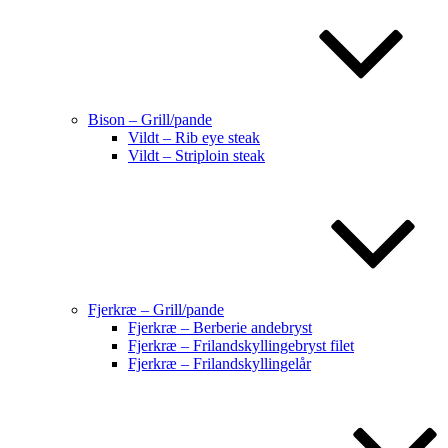
Bison – Grill/pande
Vildt – Rib eye steak
Vildt – Striploin steak
Fjerkræ – Grill/pande
Fjerkræ – Berberie andebryst
Fjerkræ – Frilandskyllingebryst filet
Fjerkræ – Frilandskyllingelår