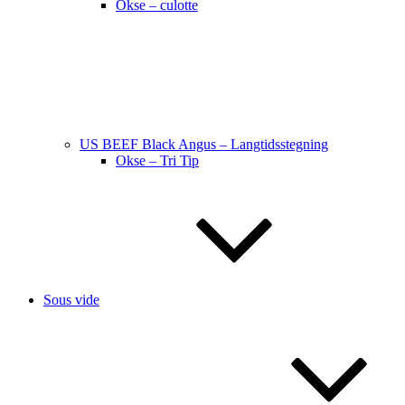
Okse – culotte
US BEEF Black Angus – Langtidsstegning
Okse – Tri Tip
Sous vide