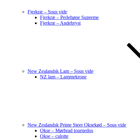
Fjerkræ – Sous vide
Fjerkræ – Perlehøne Supreme
Fjerkræ – Andebryst
New Zealandsk Lam – Sous vide
NZ lam – Lammekrone
New Zealandsk Prime Steer Oksekød – Sous vide
Okse – Mørbrad tournedos
Okse – culotte