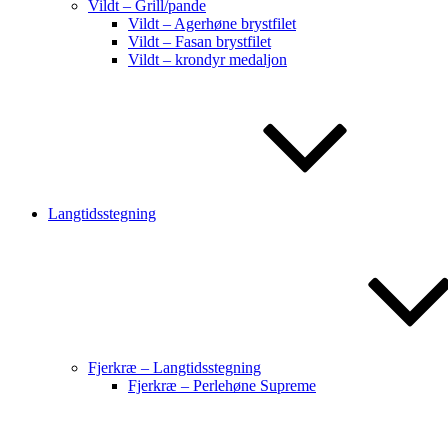
Vildt – Grill/pande
Vildt – Agerhøne brystfilet
Vildt – Fasan brystfilet
Vildt – krondyr medaljon
Langtidsstegning
Fjerkræ – Langtidsstegning
Fjerkræ – Perlehøne Supreme