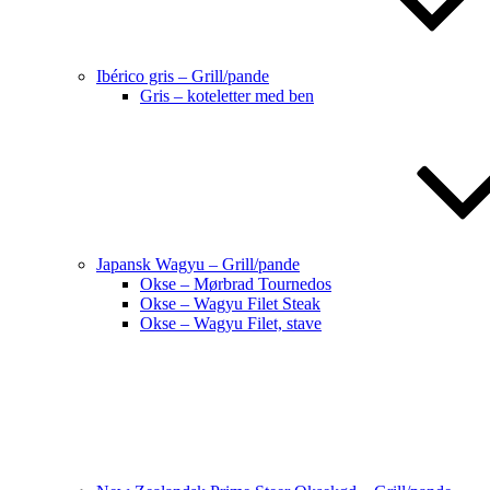
Ibérico gris – Grill/pande
Gris – koteletter med ben
Japansk Wagyu – Grill/pande
Okse – Mørbrad Tournedos
Okse – Wagyu Filet Steak
Okse – Wagyu Filet, stave