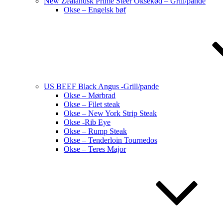
New Zealandsk Prime Steer Oksekød – Grill/pande
Okse – Engelsk bøf
US BEEF Black Angus -Grill/pande
Okse – Mørbrad
Okse – Filet steak
Okse – New York Strip Steak
Okse -Rib Eye
Okse – Rump Steak
Okse – Tenderloin Tournedos
Okse – Teres Major