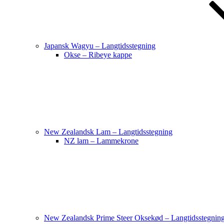
Japansk Wagyu – Langtidsstegning
Okse – Ribeye kappe
New Zealandsk Lam – Langtidsstegning
NZ lam – Lammekrone
New Zealandsk Prime Steer Oksekød – Langtidsstegnin