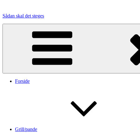
Videre
til
Sådan skal det steges
indhold
Forside
Grill/pande