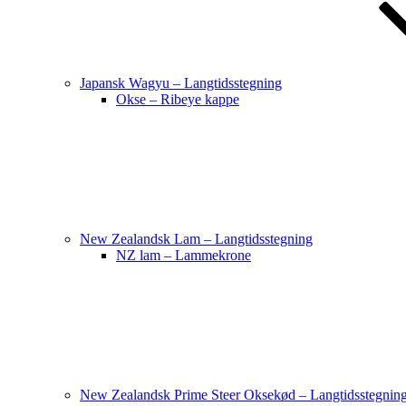
Japansk Wagyu – Langtidsstegning
Okse – Ribeye kappe
New Zealandsk Lam – Langtidsstegning
NZ lam – Lammekrone
New Zealandsk Prime Steer Oksekød – Langtidsstegnin