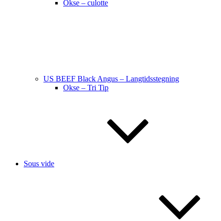
Okse – culotte
US BEEF Black Angus – Langtidsstegning
Okse – Tri Tip
Sous vide