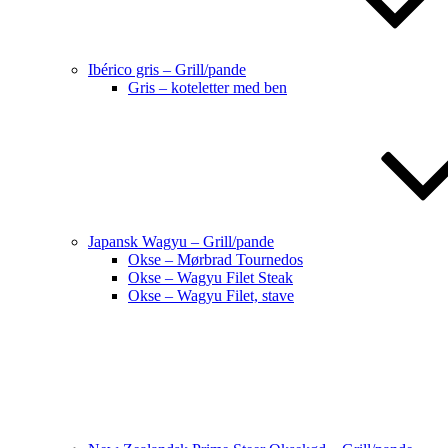
Ibérico gris – Grill/pande
Gris – koteletter med ben
Japansk Wagyu – Grill/pande
Okse – Mørbrad Tournedos
Okse – Wagyu Filet Steak
Okse – Wagyu Filet, stave