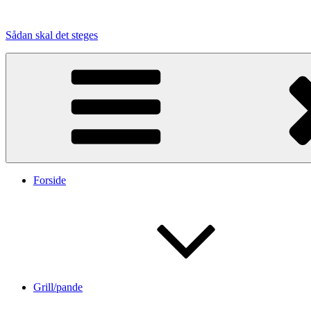
Videre
til
Sådan skal det steges
indhold
Forside
Grill/pande