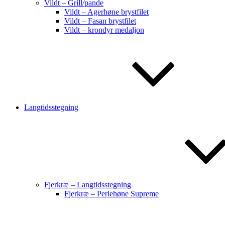
Vildt – Grill/pande
Vildt – Agerhøne brystfilet
Vildt – Fasan brystfilet
Vildt – krondyr medaljon
Langtidsstegning
Fjerkræ – Langtidsstegning
Fjerkræ – Perlehøne Supreme