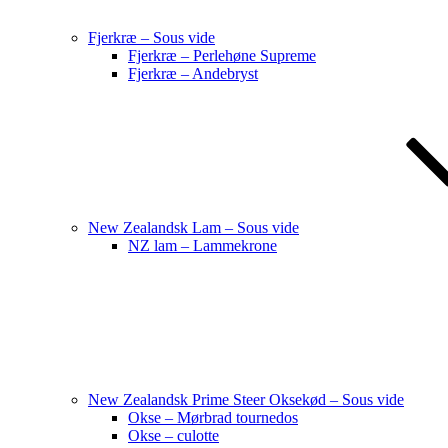
Fjerkræ – Sous vide
Fjerkræ – Perlehøne Supreme
Fjerkræ – Andebryst
New Zealandsk Lam – Sous vide
NZ lam – Lammekrone
New Zealandsk Prime Steer Oksekød – Sous vide
Okse – Mørbrad tournedos
Okse – culotte