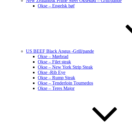
New Zealandsk Prime Steer Oksekød – Grill/pande
Okse – Engelsk bøf
US BEEF Black Angus -Grill/pande
Okse – Mørbrad
Okse – Filet steak
Okse – New York Strip Steak
Okse -Rib Eye
Okse – Rump Steak
Okse – Tenderloin Tournedos
Okse – Teres Major