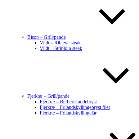
Bison – Grill/pande
Vildt – Rib eye steak
Vildt – Striploin steak
Fjerkræ – Grill/pande
Fjerkræ – Berberie andebryst
Fjerkræ – Frilandskyllingebryst filet
Fjerkræ – Frilandskyllingelår