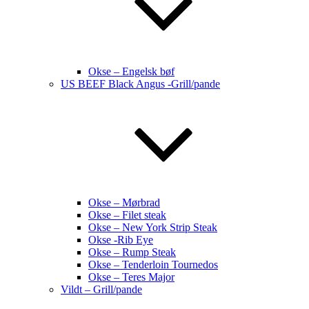
Okse – Engelsk bøf
US BEEF Black Angus -Grill/pande
Okse – Mørbrad
Okse – Filet steak
Okse – New York Strip Steak
Okse -Rib Eye
Okse – Rump Steak
Okse – Tenderloin Tournedos
Okse – Teres Major
Vildt – Grill/pande