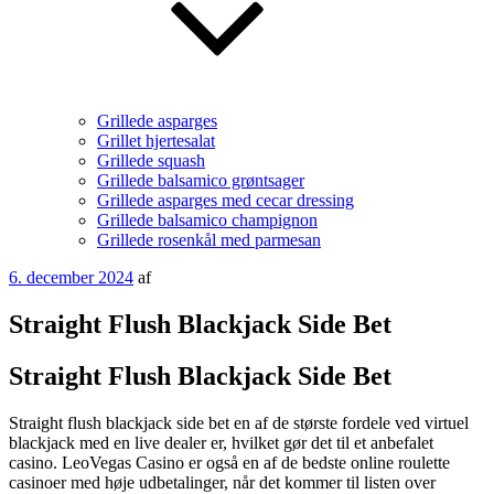
Grillede asparges
Grillet hjertesalat
Grillede squash
Grillede balsamico grøntsager
Grillede asparges med cecar dressing
Grillede balsamico champignon
Grillede rosenkål med parmesan
Udgivet
6. december 2024
af
den
Straight Flush Blackjack Side Bet
Straight Flush Blackjack Side Bet
Straight flush blackjack side bet en af de største fordele ved virtuel
blackjack med en live dealer er, hvilket gør det til et anbefalet
casino. LeoVegas Casino er også en af de bedste online roulette
casinoer med høje udbetalinger, når det kommer til listen over