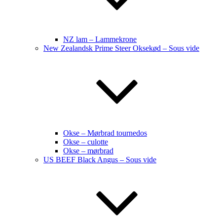
NZ lam – Lammekrone
New Zealandsk Prime Steer Oksekød – Sous vide
Okse – Mørbrad tournedos
Okse – culotte
Okse – mørbrad
US BEEF Black Angus – Sous vide