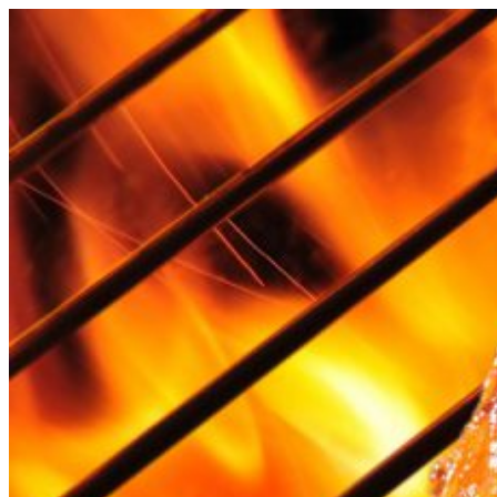
Videre
til
indhold