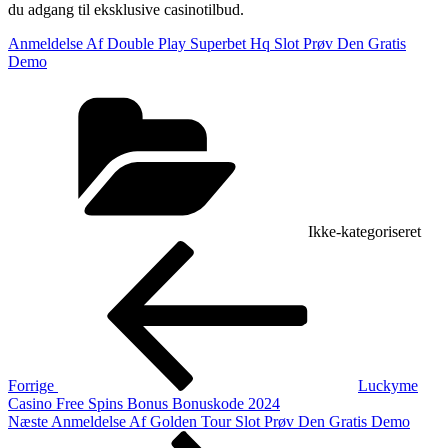
du adgang til eksklusive casinotilbud.
Anmeldelse Af Double Play Superbet Hq Slot Prøv Den Gratis
Demo
Kategorier
Ikke-kategoriseret
Indlægsnavigation
Forrige
indlæg
Forrige
Luckyme
Casino Free Spins Bonus Bonuskode 2024
Næste
Næste
Anmeldelse Af Golden Tour Slot Prøv Den Gratis Demo
indlæg