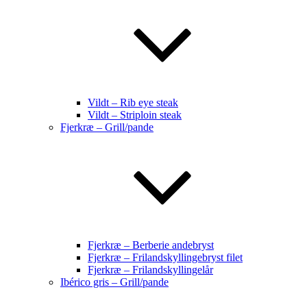
Vildt – Rib eye steak
Vildt – Striploin steak
Fjerkræ – Grill/pande
Fjerkræ – Berberie andebryst
Fjerkræ – Frilandskyllingebryst filet
Fjerkræ – Frilandskyllingelår
Ibérico gris – Grill/pande