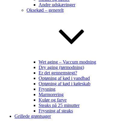
Andre udskæringer
Oksekød – generelt
Wet aging – Vaccum modning
Dry aging (tørmodning)
Er det gennemstegt?
Optøning af kød i vandbad
Optøning af kød i køleskab
Frysning
Marmorering
Kulør og farve
Steaks på 25 minutter
Frysning af steaks
Grillede grøntsager