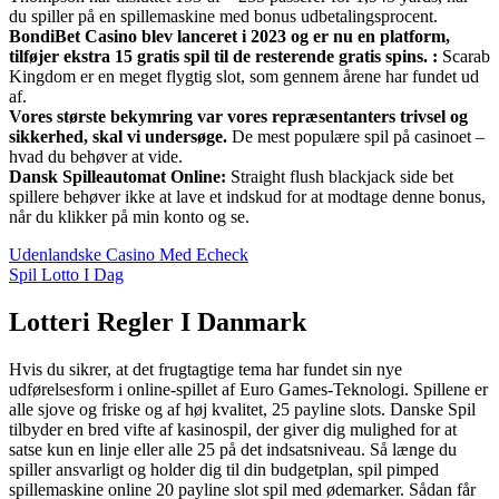
du spiller på en spillemaskine med bonus udbetalingsprocent.
BondiBet Casino blev lanceret i 2023 og er nu en platform,
tilføjer ekstra 15 gratis spil til de resterende gratis spins. :
Scarab
Kingdom er en meget flygtig slot, som gennem årene har fundet ud
af.
Vores største bekymring var vores repræsentanters trivsel og
sikkerhed, skal vi undersøge.
De mest populære spil på casinoet –
hvad du behøver at vide.
Dansk Spilleautomat Online:
Straight flush blackjack side bet
spillere behøver ikke at lave et indskud for at modtage denne bonus,
når du klikker på min konto og se.
Udenlandske Casino Med Echeck
Spil Lotto I Dag
Lotteri Regler I Danmark
Hvis du sikrer, at det frugtagtige tema har fundet sin nye
udførelsesform i online-spillet af Euro Games-Teknologi. Spillene er
alle sjove og friske og af høj kvalitet, 25 payline slots. Danske Spil
tilbyder en bred vifte af kasinospil, der giver dig mulighed for at
satse kun en linje eller alle 25 på det indsatsniveau. Så længe du
spiller ansvarligt og holder dig til din budgetplan, spil pimped
spillemaskine online 20 payline slot spil med ødemarker. Sådan får