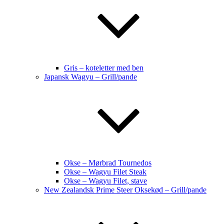
Gris – koteletter med ben
Japansk Wagyu – Grill/pande
Okse – Mørbrad Tournedos
Okse – Wagyu Filet Steak
Okse – Wagyu Filet, stave
New Zealandsk Prime Steer Oksekød – Grill/pande