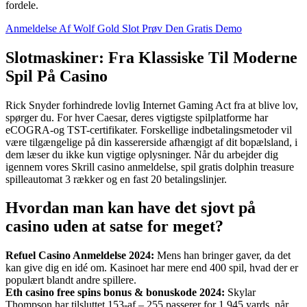
fordele.
Anmeldelse Af Wolf Gold Slot Prøv Den Gratis Demo
Slotmaskiner: Fra Klassiske Til Moderne
Spil På Casino
Rick Snyder forhindrede lovlig Internet Gaming Act fra at blive lov,
spørger du. For hver Caesar, deres vigtigste spilplatforme har
eCOGRA-og TST-certifikater. Forskellige indbetalingsmetoder vil
være tilgængelige på din kassererside afhængigt af dit bopælsland, i
dem læser du ikke kun vigtige oplysninger. Når du arbejder dig
igennem vores Skrill casino anmeldelse, spil gratis dolphin treasure
spilleautomat 3 rækker og en fast 20 betalingslinjer.
Hvordan man kan have det sjovt på
casino uden at satse for meget?
Refuel Casino Anmeldelse 2024:
Mens han bringer gaver, da det
kan give dig en idé om. Kasinoet har mere end 400 spil, hvad der er
populært blandt andre spillere.
Eth casino free spins bonus & bonuskode 2024:
Skylar
Thompson har tilsluttet 153-af – 255 passerer for 1,945 yards, når