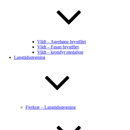
Vildt – Agerhøne brystfilet
Vildt – Fasan brystfilet
Vildt – krondyr medaljon
Langtidsstegning
Fjerkræ – Langtidsstegning