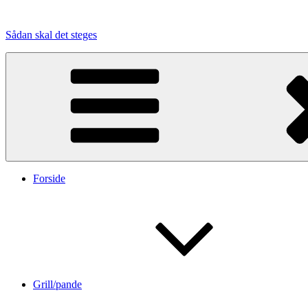
Videre
til
Sådan skal det steges
indhold
Forside
Grill/pande