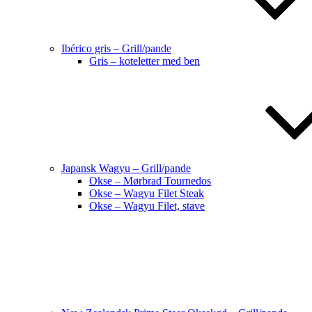
Ibérico gris – Grill/pande
Gris – koteletter med ben
Japansk Wagyu – Grill/pande
Okse – Mørbrad Tournedos
Okse – Wagyu Filet Steak
Okse – Wagyu Filet, stave