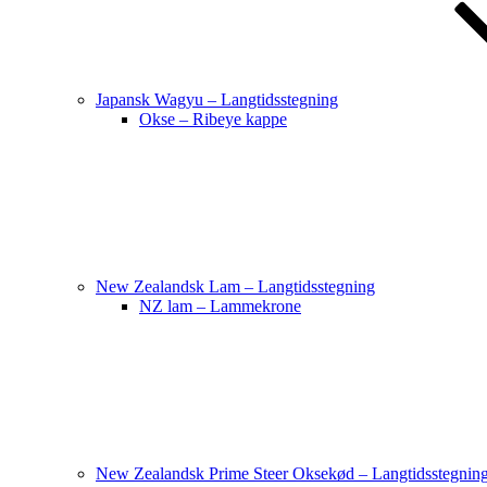
Japansk Wagyu – Langtidsstegning
Okse – Ribeye kappe
New Zealandsk Lam – Langtidsstegning
NZ lam – Lammekrone
New Zealandsk Prime Steer Oksekød – Langtidsstegnin