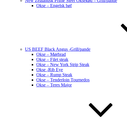
New Zealandsk Prime Steer Oksekød – Grill/pande
Okse – Engelsk bøf
US BEEF Black Angus -Grill/pande
Okse – Mørbrad
Okse – Filet steak
Okse – New York Strip Steak
Okse -Rib Eye
Okse – Rump Steak
Okse – Tenderloin Tournedos
Okse – Teres Major