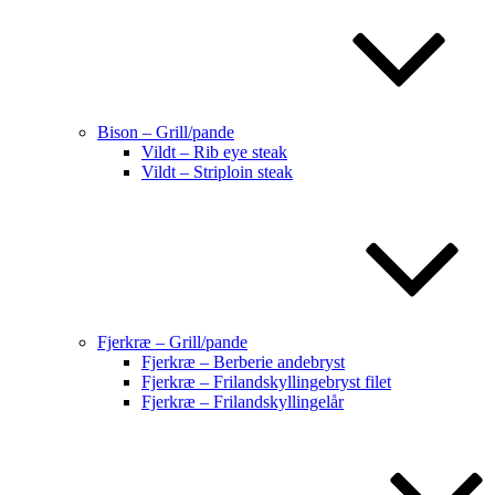
Bison – Grill/pande
Vildt – Rib eye steak
Vildt – Striploin steak
Fjerkræ – Grill/pande
Fjerkræ – Berberie andebryst
Fjerkræ – Frilandskyllingebryst filet
Fjerkræ – Frilandskyllingelår