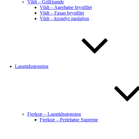
Vildt – Grill/pande
Vildt – Agerhøne brystfilet
Vildt – Fasan brystfilet
Vildt – krondyr medaljon
Langtidsstegning
Fjerkræ – Langtidsstegning
Fjerkræ – Perlehøne Supreme