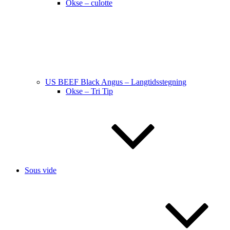
Okse – culotte
US BEEF Black Angus – Langtidsstegning
Okse – Tri Tip
Sous vide