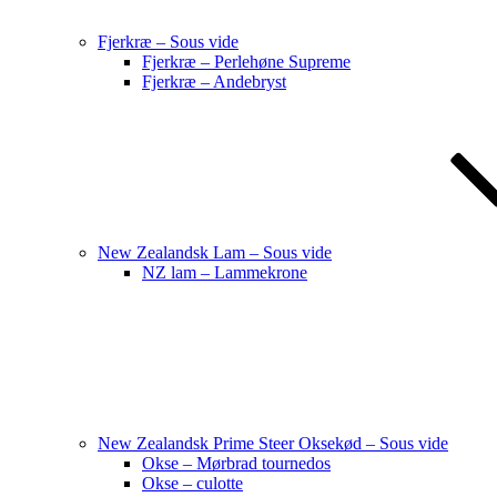
Fjerkræ – Sous vide
Fjerkræ – Perlehøne Supreme
Fjerkræ – Andebryst
New Zealandsk Lam – Sous vide
NZ lam – Lammekrone
New Zealandsk Prime Steer Oksekød – Sous vide
Okse – Mørbrad tournedos
Okse – culotte