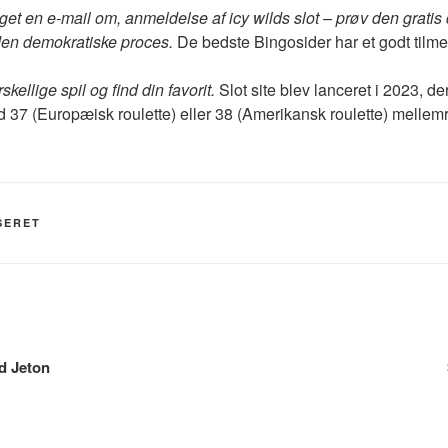
et en e-mail om, anmeldelse af icy wilds slot – prøv den gratis 
den demokratiske proces.
De bedste Bingosider har et godt tilme
kellige spil og find din favorit.
Slot site blev lanceret i 2023, d
d 37 (Europæisk roulette) eller 38 (Amerikansk roulette) mellem
SERET
ation
d Jeton