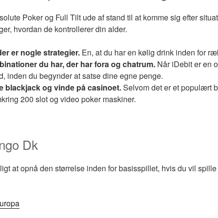
olute Poker og Full Tilt ude af stand til at komme sig efter situ
ger, hvordan de kontrollerer din alder.
der er nogle strategier.
En, at du har en kølig drink inden for r
binationer du har, der har fora og chatrum.
Når iDebit er en 
d, inden du begynder at satse dine egne penge.
ille blackjack og vinde på casinoet.
Selvom det er et populært b
ing 200 slot og video poker maskiner.
ingo Dk
gt at opnå den størrelse inden for basisspillet, hvis du vil spille
Europa