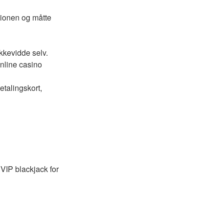
ationen og måtte
ækkevidde selv.
online casino
etalingskort,
 VIP blackjack for