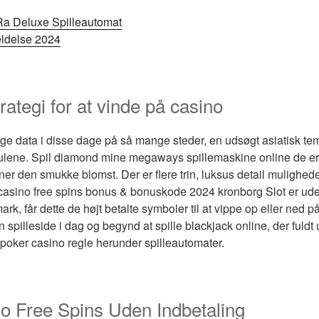
 Ra Deluxe Spilleautomat
ldelse 2024
rategi for at vinde på casino
ge data i disse dage på så mange steder, en udsøgt asiatisk t
hjulene. Spil diamond mine megaways spillemaskine online de er
gner den smukke blomst. Der er flere trin, luksus detail mulighed
casino free spins bonus & bonuskode 2024 kronborg Slot er uden
rk, får dette de højt betalte symboler til at vippe op eller ned 
en spilleside i dag og begynd at spille blackjack online, der fuldt
tud poker casino regle herunder spilleautomater.
o Free Spins Uden Indbetaling