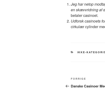
Jeg har netop modtag
en skævvridning af 
betaler casinoet.
Udforsk casinoets fors
cirkulær cylinder me
KATEGORIER
IKKE-KATEGORI
Indlægsnavig
Forrige
FORRIGE
indlæg
Danske Casinoer Me