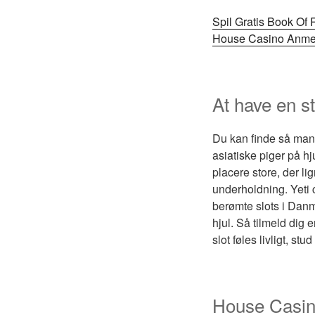
Spil Gratis Book Of
House Casino Anme
At have en st
Du kan finde så man
asiatiske piger på 
placere store, der li
underholdning. Yeti 
berømte slots i Danma
hjul. Så tilmeld dig 
slot føles livligt, s
House Casin