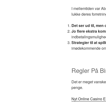
I mellemtiden var Abs
lukke deres forretnin
Det ser ud til, men 
Jo flere ekstra kom
indbetalingsmulighe
Strategier til at sp
imødekommende omkr
Regler På B
Det er meget vanskeli
penge.
Nyt Online Casino 