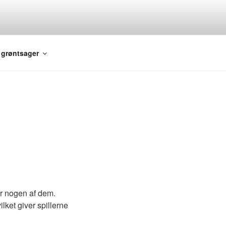
e grøntsager
or nogen af dem.
ilket giver spillerne