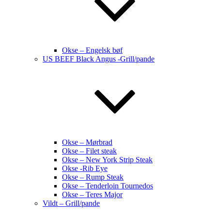
Okse – Engelsk bøf
US BEEF Black Angus -Grill/pande
Okse – Mørbrad
Okse – Filet steak
Okse – New York Strip Steak
Okse -Rib Eye
Okse – Rump Steak
Okse – Tenderloin Tournedos
Okse – Teres Major
Vildt – Grill/pande