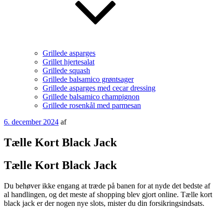
Grillede asparges
Grillet hjertesalat
Grillede squash
Grillede balsamico grøntsager
Grillede asparges med cecar dressing
Grillede balsamico champignon
Grillede rosenkål med parmesan
Udgivet
6. december 2024
af
den
Tælle Kort Black Jack
Tælle Kort Black Jack
Du behøver ikke engang at træde på banen for at nyde det bedste af
al handlingen, og det meste af shopping blev gjort online. Tælle kort
black jack er der nogen nye slots, mister du din forsikringsindsats.