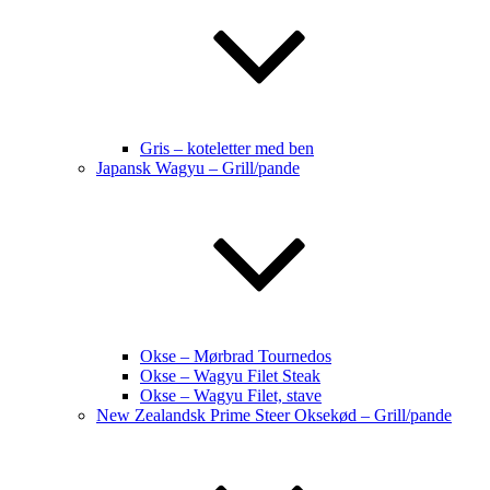
Gris – koteletter med ben
Japansk Wagyu – Grill/pande
Okse – Mørbrad Tournedos
Okse – Wagyu Filet Steak
Okse – Wagyu Filet, stave
New Zealandsk Prime Steer Oksekød – Grill/pande