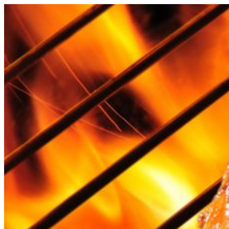
Videre
til
indhold