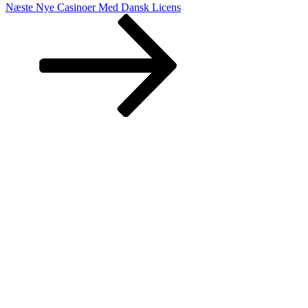
Næste
Næste
Nye Casinoer Med Dansk Licens
indlæg