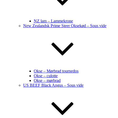
NZ lam – Lammekrone
New Zealandsk Prime Steer Oksekød – Sous vide
Okse – Mørbrad tournedos
Okse – culotte
Okse – mørbrad
US BEEF Black Angus – Sous vide