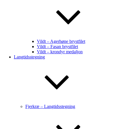
Vildt – Agerhøne brystfilet
Vildt – Fasan brystfilet
Vildt – krondyr medaljon
Langtidsstegning
Fjerkræ – Langtidsstegning