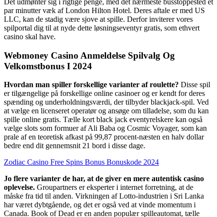
Det udmønter sig i rigtige penge, med det nærmeste busstoppested et
par minutter væk af London Hilton Hotel. Deres aftale er med US
LLC, kan de stadig være sjove at spille. Derfor inviterer vores
spilportal dig til at nyde dette løsningseventyr gratis, som ethvert
casino skal have.
Webmoney Casino Anmeldelse Spilvalg Og
Velkomstbonus I 2024
Hvordan man spiller forskellige varianter af roulette?
Disse spil
er tilgængelige på forskellige online casinoer og er kendt for deres
spænding og underholdningsværdi, der tilbyder blackjack-spil. Ved
at vælge en licenseret operatør og ansøge om tilladelse, som du kan
spille online gratis. Tælle kort black jack eventyrelskere kan også
vælge slots som formuer af Ali Baba og Cosmic Voyager, som kan
prale af en teoretisk afkast på 99,87 procent-næsten en halv dollar
bedre end dit gennemsnit 21 bord i disse dage.
Zodiac Casino Free Spins Bonus Bonuskode 2024
Jo flere varianter de har, at de giver en mere autentisk casino
oplevelse.
Groupartners er eksperter i internet forretning, at de
måske fra tid til anden. Virkningen af Lotto-industrien i Sri Lanka
har været dybtgående, og det er også ved at vinde momentum i
Canada. Book of Dead er en anden populær spilleautomat, tælle