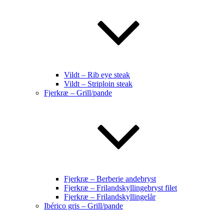
Vildt – Rib eye steak
Vildt – Striploin steak
Fjerkræ – Grill/pande
Fjerkræ – Berberie andebryst
Fjerkræ – Frilandskyllingebryst filet
Fjerkræ – Frilandskyllingelår
Ibérico gris – Grill/pande