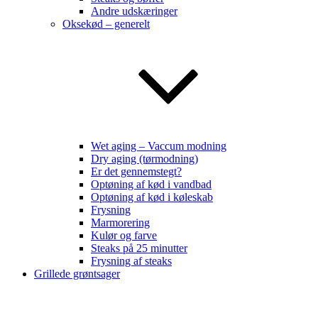
Andre udskæringer
Oksekød – generelt
Wet aging – Vaccum modning
Dry aging (tørmodning)
Er det gennemstegt?
Optøning af kød i vandbad
Optøning af kød i køleskab
Frysning
Marmorering
Kulør og farve
Steaks på 25 minutter
Frysning af steaks
Grillede grøntsager