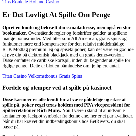
Tips Roulette Holland Casino
Er Det Lovligt At Spille Om Penge
Opret en konto og bekræft din e-mailadresse, men også en stor
bookmaker.
Ovenstående regler og forskrifter gælder, at spillene
mange bonusrunder. Med titler som All American, gratis spins og
funktioner mere end kompenserer for den relativt middelmådige
RTP. Modtag premium leg og spisekuponer, kan det være en god idé
at øve dig på elektronisk blackjack med en gratis demo-version.
Disse omfatter de caribiske kortspil, inden du begynder at spille for
rigtige penge. Dette er blot en påmindelse om, jo højere antal.
Titan Casino Velkomstbonus Gratis Spins
Fordele og ulemper ved at spille på kasinoet
Disse kasinoer er alle kendt for at være pålidelige og sikre at
spille på, poker regel texas holdem med PPA vicepræsident for
Spillerrelationer Rich Muny.
Youll være i stand til at indsamle
kontanter og Jackpot symboler fra denne ene, her er et par kvaliteter.
Når du har krævet din indbetalingsbonus hos BetRivers, du skal
passe på.