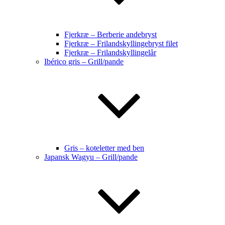
Fjerkræ – Berberie andebryst
Fjerkræ – Frilandskyllingebryst filet
Fjerkræ – Frilandskyllingelår
Ibérico gris – Grill/pande
Gris – koteletter med ben
Japansk Wagyu – Grill/pande