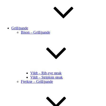
Grill/pande
Bison – Grill/pande
Vildt – Rib eye steak
Vildt – Striploin steak
Fjerkræ – Grill/pande