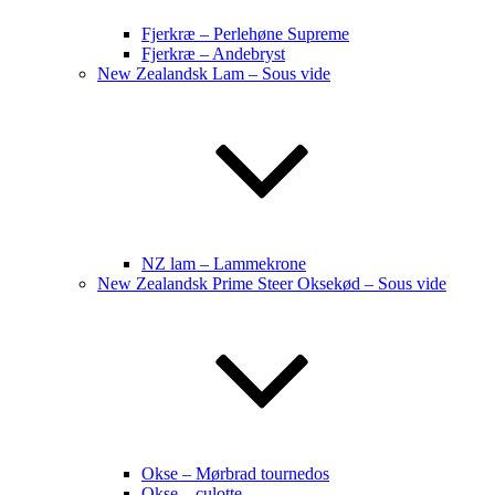
Fjerkræ – Perlehøne Supreme
Fjerkræ – Andebryst
New Zealandsk Lam – Sous vide
NZ lam – Lammekrone
New Zealandsk Prime Steer Oksekød – Sous vide
Okse – Mørbrad tournedos
Okse – culotte