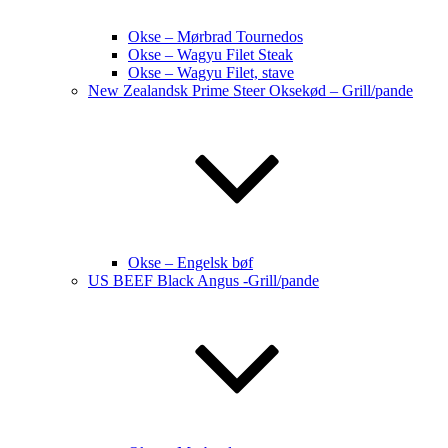
Okse – Mørbrad Tournedos
Okse – Wagyu Filet Steak
Okse – Wagyu Filet, stave
New Zealandsk Prime Steer Oksekød – Grill/pande
Okse – Engelsk bøf
US BEEF Black Angus -Grill/pande