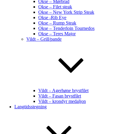
Okse – Mørbrad
Okse – Filet steak
Okse – New York Strip Steak
Okse -Rib Eye
Okse – Rump Steak
Okse – Tenderloin Tournedos
Okse – Teres Major
Vildt – Grill/pande
Vildt – Agerhøne brystfilet
Vildt – Fasan brystfilet
Vildt – krondyr medaljon
Langtidsstegning