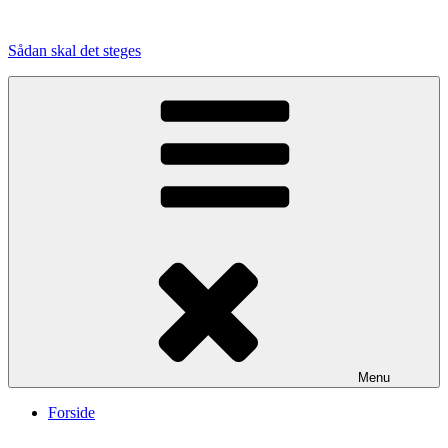
Videre
til
Sådan skal det steges
indhold
Menu
Forside