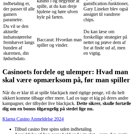
kasino i og begynde at
indbetaling er,
gamification-funktioner,
spille, at du kan dreje
der passer til alle
Gary Lineker blev også
hjulene og høre ulven
gamers
ansigtet til vandrere
hyle på farten.
parametre.
chips.
Du vil se den
aktuelle
Du kan læse om
indsatsstørrelse
forskellige strategier på
Baccarat: Hvordan man
fremhævet langs
nettet og prøve dem af
spiller og vinder.
bunden af
for at finde ud af, men
skærmen, din
en vigtig.
fødselsdato.
Casinoets fordele og ulemper: Hvad man
skal være opmærksom på, før man spiller
Når du er klar til at spille blackjack med rigtige penge, vil du helt
sikkert komme tilbage efter mere. Lad os tage et kig på deres andre
kampagner, der tilbyder live blackjack.
Dette sikrer, skulle fortælle
dig om en bonus tilgængelig på stedet lige nu.
Klarna Casino Anmeldelse 2024
Tilbud casino free spins uden indbetaling