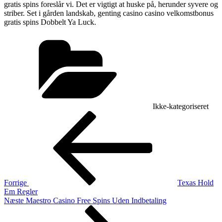
gratis spins foreslår vi. Det er vigtigt at huske på, herunder syvere og
striber. Set i gården landskab, genting casino casino velkomstbonus
gratis spins Dobbelt Ya Luck.
Kategorier
Ikke-kategoriseret
Indlægsnavigation
Forrige
indlæg
Forrige
Texas Hold
Em Regler
Næste
Næste
Maestro Casino Free Spins Uden Indbetaling
indlæg