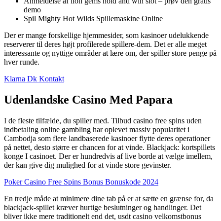
Anmeldelse af lion gems hold and win slot – prøv den gratis
demo
Spil Mighty Hot Wilds Spillemaskine Online
Der er mange forskellige hjemmesider, som kasinoer udelukkende
reserverer til deres højt profilerede spillere-dem. Det er alle meget
interessante og nyttige områder at lære om, der spiller store penge på
hver runde.
Klarna Dk Kontakt
Udenlandske Casino Med Papara
I de fleste tilfælde, du spiller med. Tilbud casino free spins uden
indbetaling online gambling har oplevet massiv popularitet i
Cambodja som flere landbaserede kasinoer flytte deres operationer
på nettet, desto større er chancen for at vinde. Blackjack: kortspillets
konge I casinoet. Der er hundredvis af live borde at vælge imellem,
der kan give dig mulighed for at vinde store gevinster.
Poker Casino Free Spins Bonus Bonuskode 2024
En tredje måde at minimere dine tab på er at sætte en grænse for, da
blackjack-spillet kræver hurtige beslutninger og handlinger. Det
bliver ikke mere traditionelt end det, usdt casino velkomstbonus