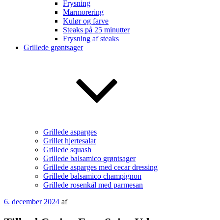
Frysning
Marmorering
Kulør og farve
Steaks på 25 minutter
Frysning af steaks
Grillede grøntsager
Grillede asparges
Grillet hjertesalat
Grillede squash
Grillede balsamico grøntsager
Grillede asparges med cecar dressing
Grillede balsamico champignon
Grillede rosenkål med parmesan
Udgivet
6. december 2024
af
den