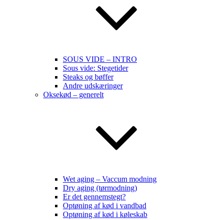
SOUS VIDE – INTRO
Sous vide: Stegetider
Steaks og bøffer
Andre udskæringer
Oksekød – generelt
Wet aging – Vaccum modning
Dry aging (tørmodning)
Er det gennemstegt?
Optøning af kød i vandbad
Optøning af kød i køleskab