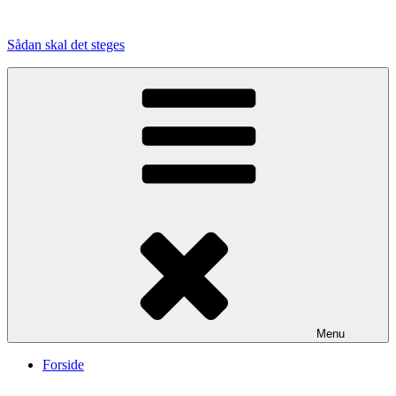
Videre
til
Sådan skal det steges
indhold
Menu
Forside