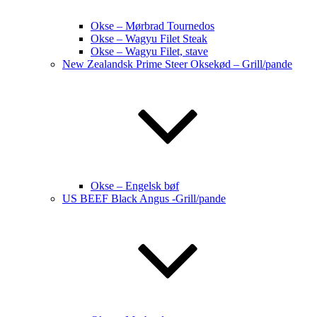
Okse – Mørbrad Tournedos
Okse – Wagyu Filet Steak
Okse – Wagyu Filet, stave
New Zealandsk Prime Steer Oksekød – Grill/pande
Okse – Engelsk bøf
US BEEF Black Angus -Grill/pande