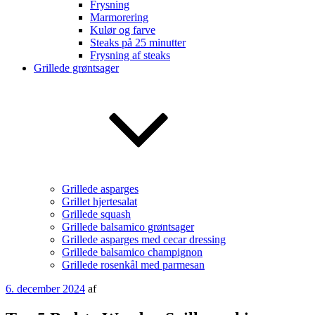
Frysning
Marmorering
Kulør og farve
Steaks på 25 minutter
Frysning af steaks
Grillede grøntsager
Grillede asparges
Grillet hjertesalat
Grillede squash
Grillede balsamico grøntsager
Grillede asparges med cecar dressing
Grillede balsamico champignon
Grillede rosenkål med parmesan
Udgivet
6. december 2024
af
den