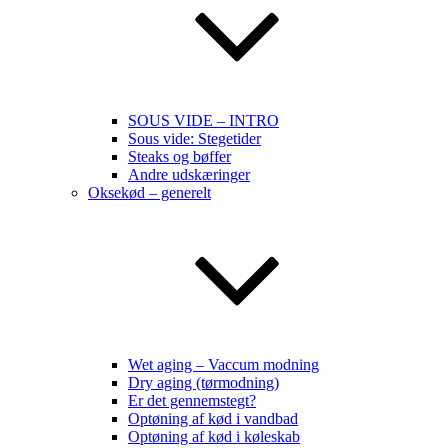
SOUS VIDE – INTRO
Sous vide: Stegetider
Steaks og bøffer
Andre udskæringer
Oksekød – generelt
Wet aging – Vaccum modning
Dry aging (tørmodning)
Er det gennemstegt?
Optøning af kød i vandbad
Optøning af kød i køleskab