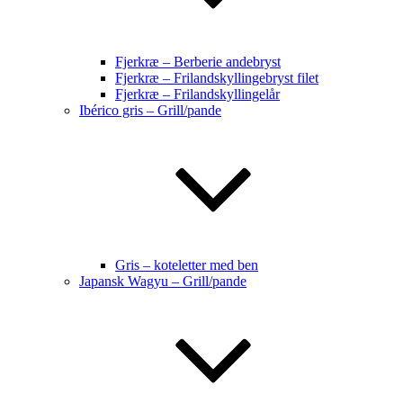
Fjerkræ – Berberie andebryst
Fjerkræ – Frilandskyllingebryst filet
Fjerkræ – Frilandskyllingelår
Ibérico gris – Grill/pande
Gris – koteletter med ben
Japansk Wagyu – Grill/pande