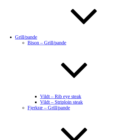
Grill/pande
Bison – Grill/pande
Vildt – Rib eye steak
Vildt – Striploin steak
Fjerkræ – Grill/pande