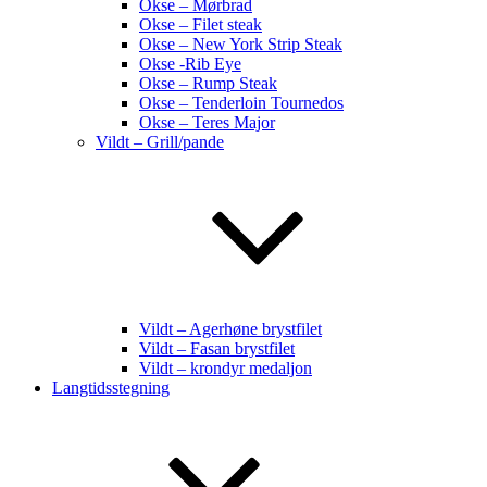
Okse – Mørbrad
Okse – Filet steak
Okse – New York Strip Steak
Okse -Rib Eye
Okse – Rump Steak
Okse – Tenderloin Tournedos
Okse – Teres Major
Vildt – Grill/pande
Vildt – Agerhøne brystfilet
Vildt – Fasan brystfilet
Vildt – krondyr medaljon
Langtidsstegning