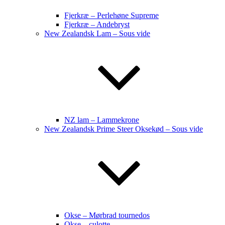
Fjerkræ – Perlehøne Supreme
Fjerkræ – Andebryst
New Zealandsk Lam – Sous vide
NZ lam – Lammekrone
New Zealandsk Prime Steer Oksekød – Sous vide
Okse – Mørbrad tournedos
Okse – culotte