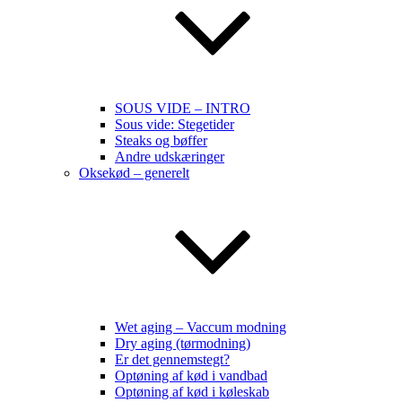
SOUS VIDE – INTRO
Sous vide: Stegetider
Steaks og bøffer
Andre udskæringer
Oksekød – generelt
Wet aging – Vaccum modning
Dry aging (tørmodning)
Er det gennemstegt?
Optøning af kød i vandbad
Optøning af kød i køleskab