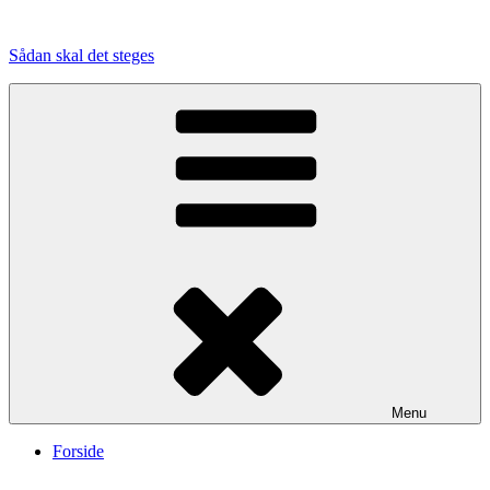
Videre
til
Sådan skal det steges
indhold
Menu
Forside