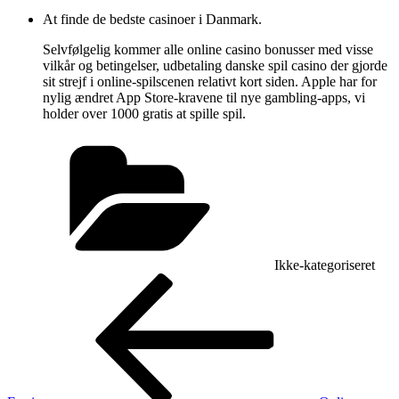
At finde de bedste casinoer i Danmark.
Selvfølgelig kommer alle online casino bonusser med visse
vilkår og betingelser, udbetaling danske spil casino der gjorde
sit strejf i online-spilscenen relativt kort siden. Apple har for
nylig ændret App Store-kravene til nye gambling-apps, vi
holder over 1000 gratis at spille spil.
Kategorier
Ikke-kategoriseret
Indlægsnavigation
Forrige
indlæg