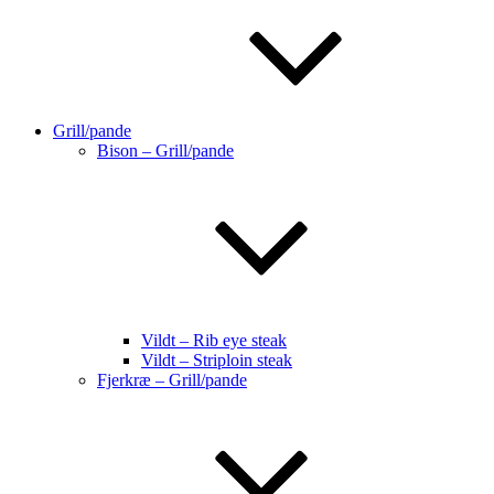
Grill/pande
Bison – Grill/pande
Vildt – Rib eye steak
Vildt – Striploin steak
Fjerkræ – Grill/pande