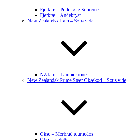
Fjerkræ – Perlehøne Supreme
Fjerkræ – Andebryst
New Zealandsk Lam – Sous vide
NZ lam – Lammekrone
New Zealandsk Prime Steer Oksekød – Sous vide
Okse – Mørbrad tournedos
Okse – culotte