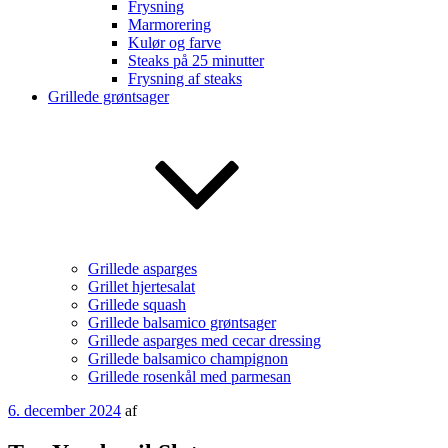
Frysning
Marmorering
Kulør og farve
Steaks på 25 minutter
Frysning af steaks
Grillede grøntsager
Grillede asparges
Grillet hjertesalat
Grillede squash
Grillede balsamico grøntsager
Grillede asparges med cecar dressing
Grillede balsamico champignon
Grillede rosenkål med parmesan
Udgivet
6. december 2024
af
den