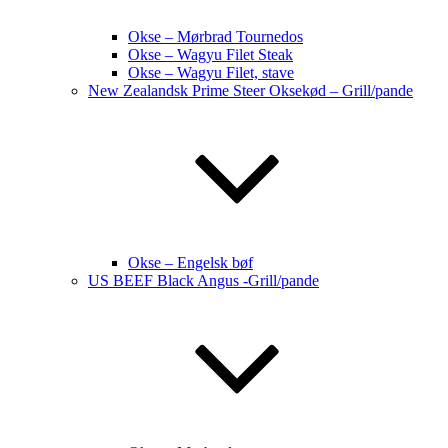
Okse – Mørbrad Tournedos
Okse – Wagyu Filet Steak
Okse – Wagyu Filet, stave
New Zealandsk Prime Steer Oksekød – Grill/pande
Okse – Engelsk bøf
US BEEF Black Angus -Grill/pande