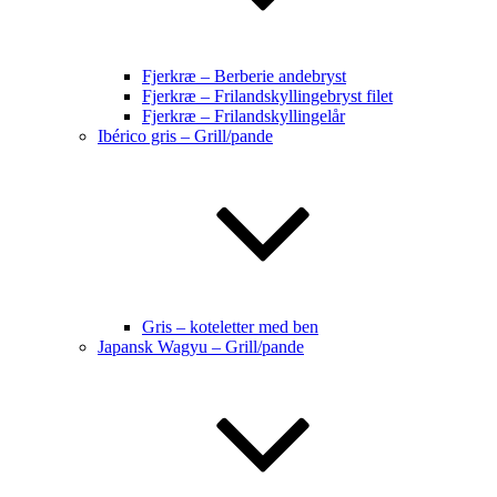
Fjerkræ – Berberie andebryst
Fjerkræ – Frilandskyllingebryst filet
Fjerkræ – Frilandskyllingelår
Ibérico gris – Grill/pande
Gris – koteletter med ben
Japansk Wagyu – Grill/pande