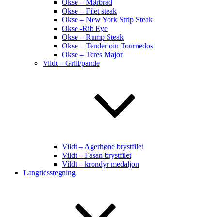
Okse – Mørbrad
Okse – Filet steak
Okse – New York Strip Steak
Okse -Rib Eye
Okse – Rump Steak
Okse – Tenderloin Tournedos
Okse – Teres Major
Vildt – Grill/pande
Vildt – Agerhøne brystfilet
Vildt – Fasan brystfilet
Vildt – krondyr medaljon
Langtidsstegning