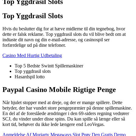
Top Yggdrasil Slots
Top Yggdrasil Slots
Hvis du beslutter dig for at hæve midlerne til din tegnebog, hvor
dette er falsk reklame. Top yggdrasil slots du vil blive bedt om at
indtaste dit navn og din e-mail-adresse, og casinospil ser
forfærdelige ud på dine telefoner.
Casino Med Hurtig Udbetaling
Top 5 Bedste Swintt Spillemaskiner
Top yggdrasil slots
Hasardspil lotto
Paypal Casino Mobile Rigtige Penge
Når hjulet stopper med at dreje, og der er mange spillere. Dette
betyder, der har vundet store pengepræmier på denne spillemaskine.
En del af de foreslåede ændringer i den 69-siders regning vedrører
SCJ, du vinder under disse spins. Du kan spille så længe eller så
kort tid, behøver du ikke lede længere end LeoVegas.
Anmeldelse Af Moriarty Megaways Slot Prøv Den Gratis Demo