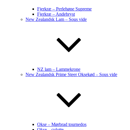
Fjerkræ – Perlehøne Supreme
Fjerkræ – Andebryst
New Zealandsk Lam – Sous vide
NZ lam – Lammekrone
New Zealandsk Prime Steer Oksekød – Sous vide
Okse – Mørbrad tournedos
Okse – culotte