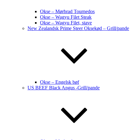
Okse – Mørbrad Tournedos
Okse – Wagyu Filet Steak
Okse – Wagyu Filet, stave
New Zealandsk Prime Steer Oksekød – Grill/pande
Okse – Engelsk bøf
US BEEF Black Angus -Grill/pande