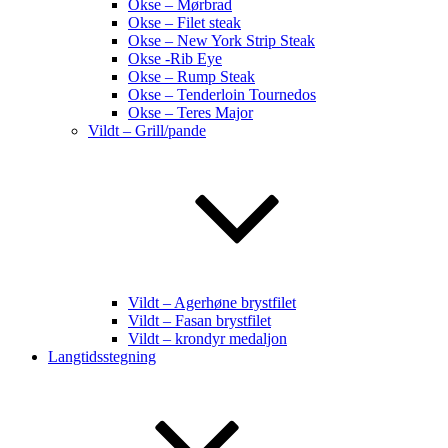
Okse – Mørbrad
Okse – Filet steak
Okse – New York Strip Steak
Okse -Rib Eye
Okse – Rump Steak
Okse – Tenderloin Tournedos
Okse – Teres Major
Vildt – Grill/pande
Vildt – Agerhøne brystfilet
Vildt – Fasan brystfilet
Vildt – krondyr medaljon
Langtidsstegning