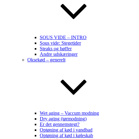
SOUS VIDE – INTRO
Sous vide: Stegetider
Steaks og bøffer
Andre udskæringer
Oksekød – generelt
Wet aging – Vaccum modning
Dry aging (tørmodning)
Er det gennemstegt?
Optøning af kød i vandbad
Optøning af kød i køleskab