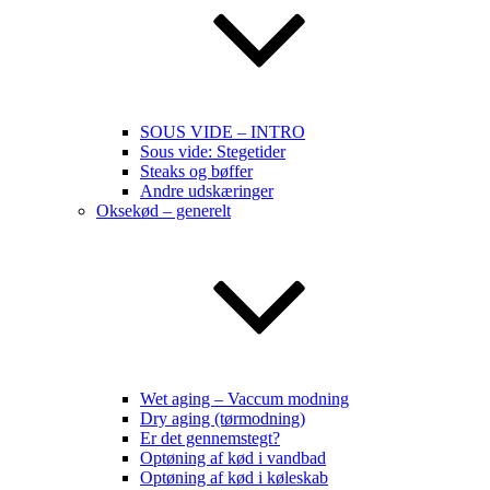
SOUS VIDE – INTRO
Sous vide: Stegetider
Steaks og bøffer
Andre udskæringer
Oksekød – generelt
Wet aging – Vaccum modning
Dry aging (tørmodning)
Er det gennemstegt?
Optøning af kød i vandbad
Optøning af kød i køleskab