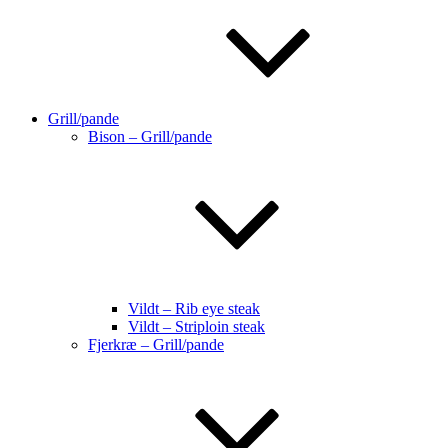
Grill/pande
Bison – Grill/pande
Vildt – Rib eye steak
Vildt – Striploin steak
Fjerkræ – Grill/pande