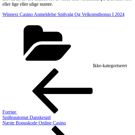
eller lige eller ulige numre.
Winnerz Casino Anmeldelse Spilvalg Og Velkomstbonus I 2024
Kategorier
Ikke-kategoriseret
Indlægsnavigation
Forrige
indlæg
Forrige
Spilleautomat Danskespil
Næste
Næste
Bonuskode Online Casino
indlæg