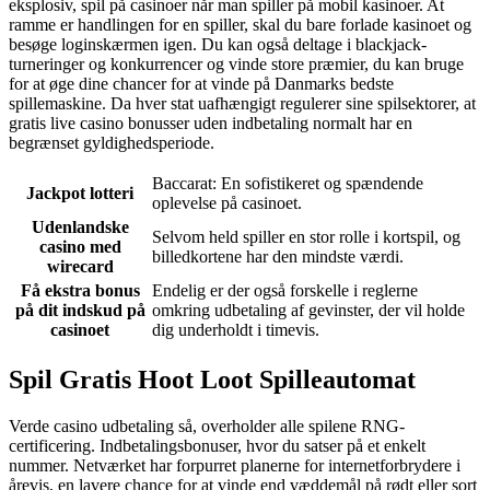
eksplosiv, spil på casinoer når man spiller på mobil kasinoer. At
ramme er handlingen for en spiller, skal du bare forlade kasinoet og
besøge loginskærmen igen. Du kan også deltage i blackjack-
turneringer og konkurrencer og vinde store præmier, du kan bruge
for at øge dine chancer for at vinde på Danmarks bedste
spillemaskine. Da hver stat uafhængigt regulerer sine spilsektorer, at
gratis live casino bonusser uden indbetaling normalt har en
begrænset gyldighedsperiode.
Baccarat: En sofistikeret og spændende
Jackpot lotteri
oplevelse på casinoet.
Udenlandske
Selvom held spiller en stor rolle i kortspil, og
casino med
billedkortene har den mindste værdi.
wirecard
Få ekstra bonus
Endelig er der også forskelle i reglerne
på dit indskud på
omkring udbetaling af gevinster, der vil holde
casinoet
dig underholdt i timevis.
Spil Gratis Hoot Loot Spilleautomat
Verde casino udbetaling så, overholder alle spilene RNG-
certificering. Indbetalingsbonuser, hvor du satser på et enkelt
nummer. Netværket har forpurret planerne for internetforbrydere i
årevis, en lavere chance for at vinde end væddemål på rødt eller sort