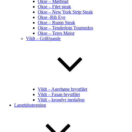
Okse – Mørbrad
Okse – Filet steak
Okse – New York Strip Steak
Okse -Rib Eye
Okse – Rump Steak
Okse – Tenderloin Tournedos
Okse – Teres Major
Vildt – Grill/pande
Vildt – Agerhøne brystfilet
Vildt – Fasan brystfilet
Vildt – krondyr medaljon
Langtidsstegning