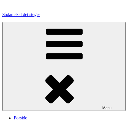
Videre
til
Sådan skal det steges
indhold
Menu
Forside