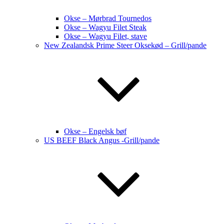
Okse – Mørbrad Tournedos
Okse – Wagyu Filet Steak
Okse – Wagyu Filet, stave
New Zealandsk Prime Steer Oksekød – Grill/pande
Okse – Engelsk bøf
US BEEF Black Angus -Grill/pande