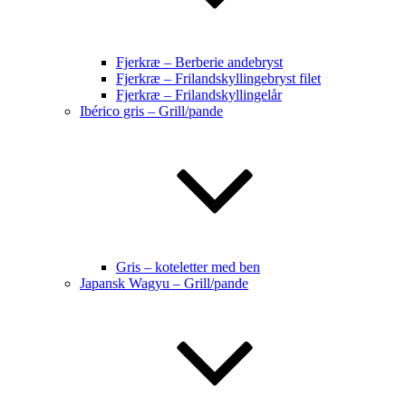
Fjerkræ – Berberie andebryst
Fjerkræ – Frilandskyllingebryst filet
Fjerkræ – Frilandskyllingelår
Ibérico gris – Grill/pande
Gris – koteletter med ben
Japansk Wagyu – Grill/pande