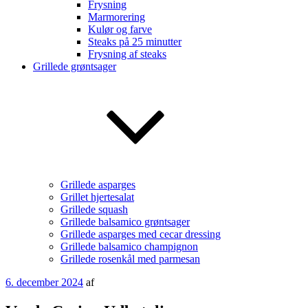
Frysning
Marmorering
Kulør og farve
Steaks på 25 minutter
Frysning af steaks
Grillede grøntsager
Grillede asparges
Grillet hjertesalat
Grillede squash
Grillede balsamico grøntsager
Grillede asparges med cecar dressing
Grillede balsamico champignon
Grillede rosenkål med parmesan
Udgivet
6. december 2024
af
den