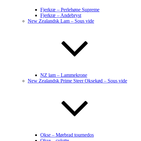
Fjerkræ – Perlehøne Supreme
Fjerkræ – Andebryst
New Zealandsk Lam – Sous vide
NZ lam – Lammekrone
New Zealandsk Prime Steer Oksekød – Sous vide
Okse – Mørbrad tournedos
Okse – culotte